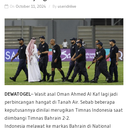
On
October 11, 2024
By
useridnlive
DEWATOGEL
– Wasit asal Oman Ahmed Al Kaf lagi jadi
perbincangan hangat di Tanah Air. Sebab beberapa
keputusannya dinilai merugikan Timnas Indonesia saat
diimbangi Timnas Bahrain 2-2.
Indonesia melawat ke markas Bahrain di National