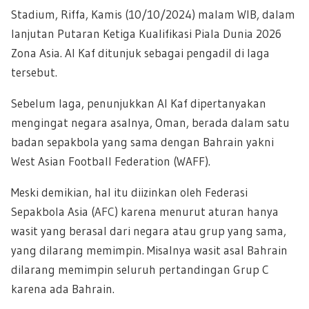
Stadium, Riffa, Kamis (10/10/2024) malam WIB, dalam
lanjutan Putaran Ketiga Kualifikasi Piala Dunia 2026
Zona Asia. Al Kaf ditunjuk sebagai pengadil di laga
tersebut.
Sebelum laga, penunjukkan Al Kaf dipertanyakan
mengingat negara asalnya, Oman, berada dalam satu
badan sepakbola yang sama dengan Bahrain yakni
West Asian Football Federation (WAFF).
Meski demikian, hal itu diizinkan oleh Federasi
Sepakbola Asia (
AFC
) karena menurut aturan hanya
wasit yang berasal dari negara atau grup yang sama,
yang dilarang memimpin. Misalnya wasit asal Bahrain
dilarang memimpin seluruh pertandingan Grup C
karena ada Bahrain.