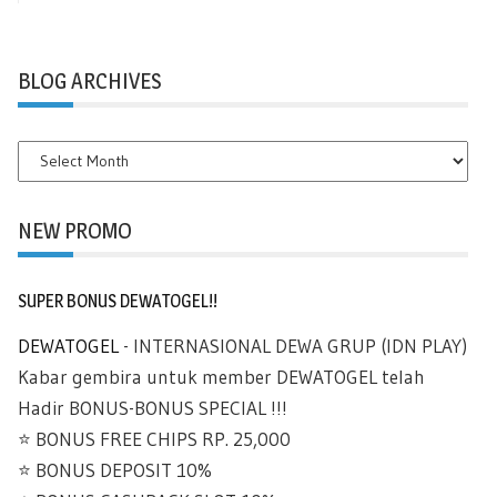
BLOG ARCHIVES
BLOG
ARCHIVES
NEW PROMO
SUPER BONUS DEWATOGEL!!
DEWATOGEL
- INTERNASIONAL DEWA GRUP (IDN PLAY)
Kabar gembira untuk member DEWATOGEL telah
Hadir BONUS-BONUS SPECIAL !!!
⭐️ BONUS FREE CHIPS RP. 25,000
⭐️ BONUS DEPOSIT 10%