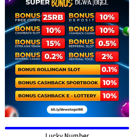
Lucky Number