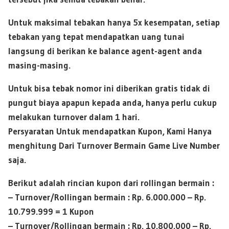
Untuk maksimal tebakan hanya 5x kesempatan, setiap
tebakan yang tepat mendapatkan uang tunai
langsung di berikan ke balance agent-agent anda
masing-masing.
Untuk bisa tebak nomor ini diberikan gratis tidak di
pungut biaya apapun kepada anda, hanya perlu cukup
melakukan turnover dalam 1 hari.
Persyaratan Untuk mendapatkan Kupon, Kami Hanya
menghitung Dari Turnover Bermain Game Live Number
saja.
Berikut adalah rincian kupon dari rollingan bermain :
– Turnover/Rollingan bermain : Rp. 6.000.000 – Rp.
10.799.999 = 1 Kupon
– Turnover/Rollingan bermain : Rp. 10.800.000 – Rp.