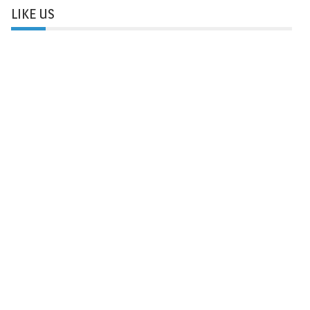
LIKE US