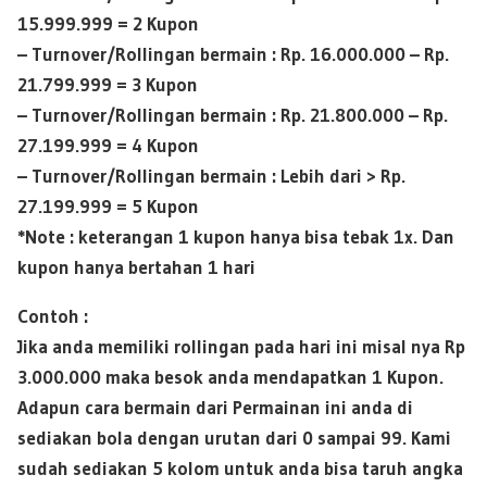
15.999.999 = 2 Kupon
– Turnover/Rollingan bermain : Rp. 16.000.000 – Rp.
21.799.999 = 3 Kupon
– Turnover/Rollingan bermain : Rp. 21.800.000 – Rp.
27.199.999 = 4 Kupon
– Turnover/Rollingan bermain : Lebih dari > Rp.
27.199.999 = 5 Kupon
*Note : keterangan 1 kupon hanya bisa tebak 1x. Dan
kupon hanya bertahan 1 hari
Contoh :
Jika anda memiliki rollingan pada hari ini misal nya Rp
3.000.000 maka besok anda mendapatkan 1 Kupon.
Adapun cara bermain dari Permainan ini anda di
sediakan bola dengan urutan dari 0 sampai 99. Kami
sudah sediakan 5 kolom untuk anda bisa taruh angka