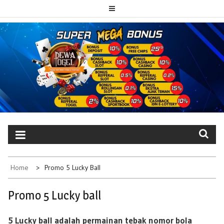
Skip
to
content
PAITO TOTO
Portal berita dewatogel update setiap hari
DEWATOGEL
Home
Promo 5 Lucky Ball
Promo 5 Lucky ball
5 Lucky ball adalah permainan tebak nomor bola