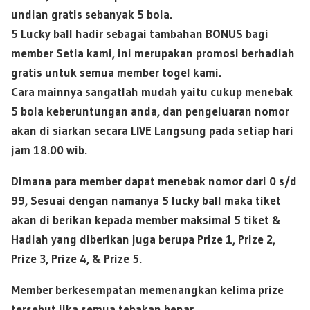
undian gratis sebanyak 5 bola.
5 Lucky ball hadir sebagai tambahan BONUS bagi
member Setia kami, ini merupakan promosi berhadiah
gratis untuk semua member togel kami.
Cara mainnya sangatlah mudah yaitu cukup menebak
5 bola keberuntungan anda, dan pengeluaran nomor
akan di siarkan secara LIVE Langsung pada setiap hari
jam 18.00 wib.
Dimana para member dapat menebak nomor dari 0 s/d
99, Sesuai dengan namanya 5 lucky ball maka tiket
akan di berikan kepada member maksimal 5 tiket &
Hadiah yang diberikan juga berupa Prize 1, Prize 2,
Prize 3, Prize 4, & Prize 5.
Member berkesempatan memenangkan kelima prize
tersebut jika semua tebakan benar.