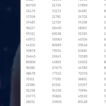
80769
21739
17890
7
25479
55272
34181
8
57036
22781
24701
4
37485
12720
55338
2
96227
06493
18365
0
95511
69138
51593
1
49972
50063
40534
6
14210
82689
09146
0
59876
79354
63183
1
04645
19345
70189
5
80836
45833
13002
8
96381
07675
44583
8
38678
77525
72076
3
35311
77291
36851
22586
62521
10397
5
91258
94256
73994
0
03775
95826
49130
5
28031
53900
85428
7