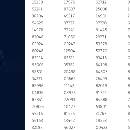
15158
17976
62712
9
53241
87537
25098
1
36794
49317
14981
2
54625
37227
37220
6
14978
77241
81445
7
83046
71850
29271
8
03924
09242
53578
0
60246
12504
52770
6
85334
65511
93418
0
95001
35382
64198
8
98531
20498
64805
8
34231
09662
26499
8
88996
11142
82019
8
04838
08975
91723
8
85841
72093
84688
7
70856
10477
53801
5
49216
81525
31267
8
56153
13447
19553
4
32197
46027
00423
5