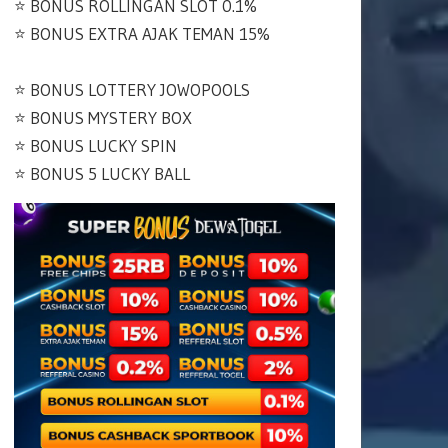
⭐️ BONUS ROLLINGAN SLOT 0.1%
⭐️ BONUS EXTRA AJAK TEMAN 15%
⭐️ BONUS LOTTERY JOWOPOOLS
⭐️ BONUS MYSTERY BOX
⭐️ BONUS LUCKY SPIN
⭐️ BONUS 5 LUCKY BALL