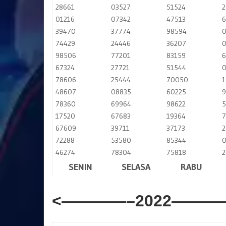
28661
03527
51524
2
01216
07342
47513
6
39470
37774
98594
0
74429
24446
36207
0
98506
77201
83159
6
67324
27721
51544
0
78606
25444
70050
1
48607
08835
60225
9
78360
69964
98622
5
17520
67683
19364
7
67609
39711
37173
2
72288
53580
85344
0
46274
78304
75818
2
SENIN
SELASA
RABU
<————–2022———