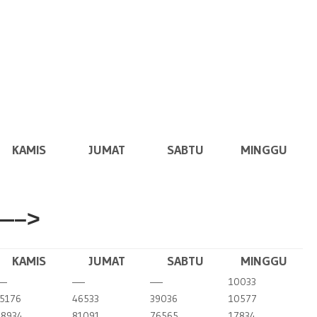
KAMIS
JUMAT
SABTU
MINGGU
—–>
KAMIS
JUMAT
SABTU
MINGGU
—–
—–
—–
10033
5176
46533
39036
10577
8934
81091
76565
17834