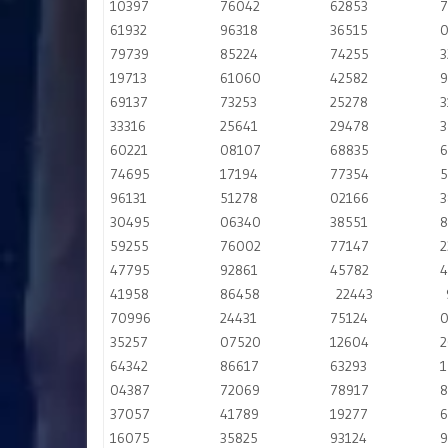
10397
76042
62853
7
61932
96318
36515
0
79739
85224
74255
3
19713
61060
42582
9
69137
73253
25278
3
33316
25641
29478
3
60221
08107
68835
6
74695
17194
77354
5
96131
51278
02166
3
30495
06340
38551
8
59255
76002
77147
2
47795
92861
45782
4
41958
86458
22443
70996
24431
75124
0
35257
07520
12604
2
64342
86617
63293
1
04387
72069
78917
8
37057
41789
19277
6
16075
35825
93124
9