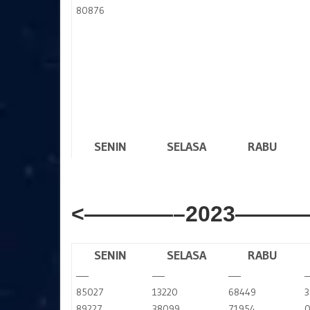
80876
SENIN
SELASA
RABU
<————–2023———
SENIN
SELASA
RABU
—–
—–
—–
85027
13220
68449
3
89227
38099
71954
0