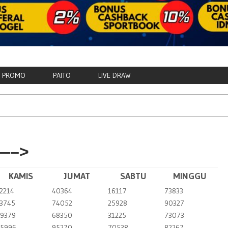
PROMO
PAITO
LIVE DRAW
—–>
KAMIS
JUMAT
SABTU
MINGGU
2214
40364
16117
73833
3745
74052
25928
90327
9379
68350
31225
73073
5996
95270
70538
82267