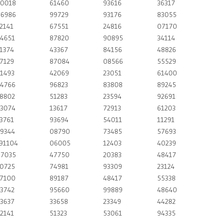
0018
61460
93616
36317
6986
99729
93176
83055
2141
67551
24816
07170
4651
87820
90895
34114
1374
43367
84156
48826
7129
87084
08566
55529
1493
42069
23051
61400
4766
96823
83808
89245
8802
51283
23594
92691
3074
13617
72913
61203
3761
93694
54011
11291
9344
08790
73485
57693
91104
06005
12403
40239
7035
47750
20383
48417
0725
74981
93309
23124
7100
89187
48417
55338
3742
95660
99889
48640
3637
33658
23349
44282
2141
51323
53061
94335