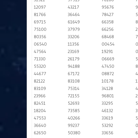
12097
43217
95676
9
81766
36464
78427
5
69715
61649
66358
8
75100
37979
66256
2
80356
33206
68468
7
06540
11356
00454
0
47564
23169
19291
0
71330
26179
06669
5
55320
94188
47450
8
44677
67172
08872
4
82122
83108
10178
1
83109
75314
34128
4
23966
72155
96801
2
82451
52693
33295
5
18204
73585
46132
3
47553
40266
33619
5
36640
99237
53292
0
62650
50380
33656
6