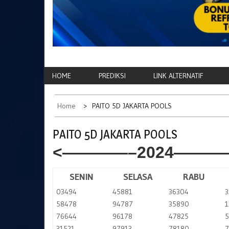
HOME
PREDIKSI
LINK ALTERNATIF
Home
PAITO 5D JAKARTA POOLS
PAITO 5D JAKARTA POOLS
<————–2024———
SENIN
SELASA
RABU
03494
45881
36304
3
58478
94787
35890
1
76644
96178
47825
5
31521
97913
78180
7