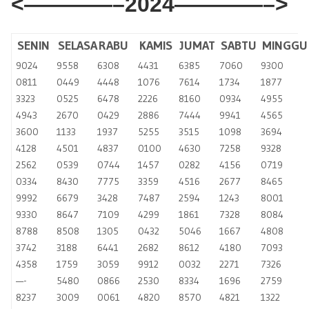
<————–2024————–>
SENIN
SELASA
RABU
KAMIS
JUMAT
SABTU
MINGGU
9024
9558
6308
4431
6385
7060
9300
0811
0449
4448
1076
7614
1734
1877
3323
0525
6478
2226
8160
0934
4955
4943
2670
0429
2886
7444
9941
4565
3600
1133
1937
5255
3515
1098
3694
4128
4501
4837
0100
4630
7258
9328
2562
0539
0744
1457
0282
4156
0719
0334
8430
7775
3359
4516
2677
8465
9992
6679
3428
7487
2594
1243
8001
9330
8647
7109
4299
1861
7328
8084
8788
8508
1305
0432
5046
1667
4808
3742
3188
6441
2682
8612
4180
7093
4358
1759
3059
9912
0032
2271
7326
—-
5480
0866
2530
8334
1696
2759
8237
3009
0061
4820
8570
4821
1322