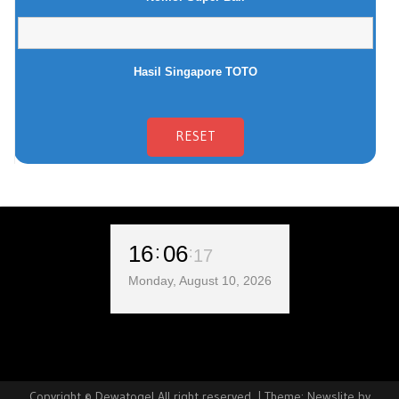
Hasil Singapore TOTO
16
06
18
Monday, August 10, 2026
Copyright © Dewatogel All right reserved.
|
Theme: Newslite by