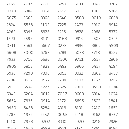
2165
2397
2331
6257
5011
9943
3762
0278
5384
0751
7654
6911
1068
4284
5075
3666
8368
2646
8588
9010
6888
2824
5558
3109
7225
2473
3910
9914
4269
5396
6928
3236
9828
2968
5372
1473
3698
8131
0168
9914
2605
0634
0711
3563
5667
0273
9934
8802
4909
6608
3000
6267
5283
5093
3713
8527
7933
5716
6636
0500
9751
5557
2806
8805
6815
4928
6493
5966
5457
4194
6936
7290
7396
6993
9932
0302
8497
2296
8657
0922
3288
4192
1367
3207
6915
6434
4222
2624
3919
8450
0586
5346
5204
0812
7057
9603
6314
1024
5664
7936
0914
2372
6695
3603
1841
9980
6488
6284
4319
8131
2410
1653
3787
4953
3352
0055
3248
9162
8767
1310
7988
9702
8330
2970
0218
2926
0165
4666
9599
9551
3134
4361
8186