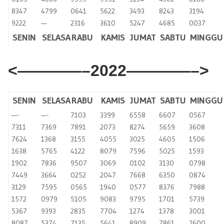
8347
4799
0641
5622
3493
8243
3194
9222
—
2316
3610
5247
4685
0037
SENIN
SELASA
RABU
KAMIS
JUMAT
SABTU
MINGGU
<————–2022————–>
SENIN
SELASA
RABU
KAMIS
JUMAT
SABTU
MINGGU
—-
—-
7103
3399
6558
6607
0567
7311
7369
7891
2073
8274
5659
3608
7624
1368
3155
4055
3025
4605
1506
1638
5765
4122
8079
7596
5025
1593
1902
7836
9507
3069
0102
3130
0798
7449
3664
0252
2047
7668
6350
0874
3129
7595
0565
1940
0577
8376
7988
1572
0979
5105
9083
9795
1701
5739
5367
9393
2835
7704
1274
1378
3001
8087
5374
7135
5641
8909
7861
2600