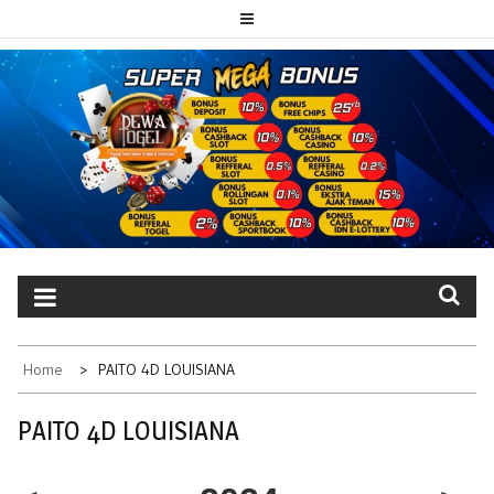
Skip
to
content
PAITO TOTO
Portal berita dewatogel update setiap hari
DEWATOGEL
Home
PAITO 4D LOUISIANA
PAITO 4D LOUISIANA