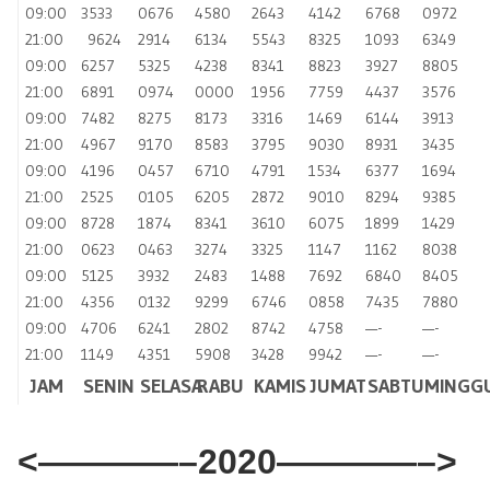
09:00
3533
0676
4580
2643
4142
6768
0972
21:00
9624
2914
6134
5543
8325
1093
6349
09:00
6257
5325
4238
8341
8823
3927
8805
21:00
6891
0974
0000
1956
7759
4437
3576
09:00
7482
8275
8173
3316
1469
6144
3913
21:00
4967
9170
8583
3795
9030
8931
3435
09:00
4196
0457
6710
4791
1534
6377
1694
21:00
2525
0105
6205
2872
9010
8294
9385
09:00
8728
1874
8341
3610
6075
1899
1429
21:00
0623
0463
3274
3325
1147
1162
8038
09:00
5125
3932
2483
1488
7692
6840
8405
21:00
4356
0132
9299
6746
0858
7435
7880
09:00
4706
6241
2802
8742
4758
—-
—-
21:00
1149
4351
5908
3428
9942
—-
—-
JAM
SENIN
SELASA
RABU
KAMIS
JUMAT
SABTU
MINGG
<————–2020————–>