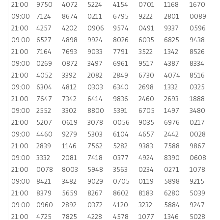
21:00
9750
4072
5224
4154
0701
1168
1670
09:00
7124
8674
0211
6795
9222
2801
0089
21:00
4257
4202
0906
9574
0491
9337
0596
09:00
6527
4898
9924
8026
6035
6825
9438
21:00
7164
7693
9033
7791
3522
1342
8526
09:00
0269
0872
3497
6961
9517
4387
8334
21:00
4052
3392
2082
2849
6730
4074
8516
09:00
6304
4812
0303
6340
2698
1332
0325
21:00
7647
7342
6414
9836
2460
2693
1888
09:00
2552
3302
8800
5391
6705
1497
3480
21:00
5207
0619
3078
0056
9035
6976
0217
09:00
4460
9279
5303
6104
4657
2442
0028
21:00
2839
1146
7562
5282
9383
7588
9867
09:00
3332
2081
7418
0377
4924
8390
0608
21:00
0078
8003
5948
3563
0234
0271
1078
09:00
8421
3482
9029
0705
0119
5898
9215
21:00
8379
5659
8267
8602
8183
6280
5039
09:00
0960
2892
0372
4120
3232
5884
9247
21:00
4725
7825
4228
4578
1077
1346
5028