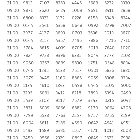
21:00
9813
7107
8383
4446
5689
6272
3330
09:00
9871
3620
6424
1009
9691
8411
2858
21:00
6800
8323
3172
0226
6158
6348
8344
09:00
0144
2541
5358
0648
0992
8798
7007
21:00
2977
4177
3693
0703
2636
3013
3670
09:00
0144
8117
4357
7496
7886
4715
7710
21:00
5784
8615
4039
6705
5019
7640
1020
09:00
7824
9728
9396
6385
8044
3773
2103
21:00
9060
0257
9899
9830
1751
0548
8834
09:00
6745
1295
5138
7517
0501
5826
1880
21:00
5079
9445
1160
8866
9059
8308
9734
09:00
1134
4610
1343
0498
6445
6105
5000
21:00
3295
5091
3412
6218
7893
5394
0499
09:00
5439
2103
9117
7579
3743
0215
6047
21:00
5831
6039
6866
6882
9170
9064
4708
09:00
7799
6538
7763
2557
8757
8755
3199
21:00
6004
6611
7189
4590
0642
4941
4951
09:00
1493
1589
6380
1167
4171
1012
3008
21:00
2459
9556
2329
0897
0849
3623
7998