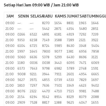
Setiap Hari Jam 09:00 WIB /
Jam 21:00 WIB
JAM
SENIN
SELASA
RABU
KAMIS
JUMAT
SABTU
MINGG
09:00
—-
—-
8270
1654
8831
1965
1646
21:00
—-
—-
5442
2871
4354
5480
2851
09:00
0266
6522
4891
6181
4919
7292
7239
21:00
9353
6158
7149
3588
7289
2321
3922
09:00
6104
6725
8724
5985
8430
3348
5404
21:00
1997
1645
7800
9077
1381
6956
7858
09:00
5060
6636
5378
5299
6430
8696
3121
21:00
1180
0036
0038
3443
6095
7471
6069
09:00
6573
7643
9798
6982
5789
2748
1591
21:00
9008
9211
3944
7911
2601
4954
6665
09:00
5627
3971
4855
0739
4533
7829
1697
21:00
1810
7297
7636
7501
3349
4623
9402
09:00
8076
2322
4470
4710
7515
9981
7488
21:00
2154
6194
9142
8914
8329
8379
2088
09:00
2909
7528
8817
1388
9625
4047
1655