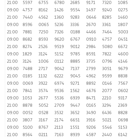
21:00
5597
6755
6780
2685
9171
7320
1085
09:00
4757
8162
1426
9554
1497
9240
0275
21:00
7440
4562
1360
9283
0646
8285
1460
09:00
8596
0065
5236
3336
2670
3361
1807
21:00
7881
7250
7326
0188
4466
7464
5003
09:00
8682
8593
9620
6767
0910
4757
0451
21:00
8274
2526
9519
9012
2984
5080
6672
09:00
1829
3124
5152
9785
8591
7822
4600
21:00
3124
1006
0112
8885
3735
0796
4146
09:00
7488
2717
9042
7137
2799
3051
9679
21:00
0185
1132
6222
9045
4962
9599
8838
09:00
0069
3922
6974
9271
8892
0146
7567
21:00
7841
3574
9536
1562
4676
2077
0602
09:00
1053
2677
5536
6939
8471
2210
9317
21:00
8878
5052
2709
9447
0165
3294
2369
09:00
0052
0528
3532
3652
3490
6436
8828
21:00
3807
3167
2174
6651
3916
5021
0698
09:00
5100
8767
2113
1551
9206
5546
5153
21:00
8564
0211
7163
8939
4587
2440
6142