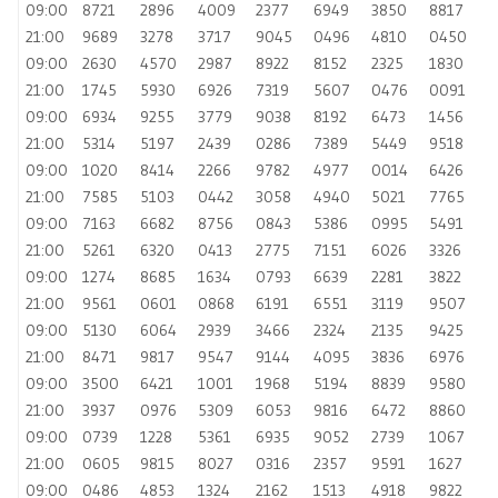
09:00
8721
2896
4009
2377
6949
3850
8817
21:00
9689
3278
3717
9045
0496
4810
0450
09:00
2630
4570
2987
8922
8152
2325
1830
21:00
1745
5930
6926
7319
5607
0476
0091
09:00
6934
9255
3779
9038
8192
6473
1456
21:00
5314
5197
2439
0286
7389
5449
9518
09:00
1020
8414
2266
9782
4977
0014
6426
21:00
7585
5103
0442
3058
4940
5021
7765
09:00
7163
6682
8756
0843
5386
0995
5491
21:00
5261
6320
0413
2775
7151
6026
3326
09:00
1274
8685
1634
0793
6639
2281
3822
21:00
9561
0601
0868
6191
6551
3119
9507
09:00
5130
6064
2939
3466
2324
2135
9425
21:00
8471
9817
9547
9144
4095
3836
6976
09:00
3500
6421
1001
1968
5194
8839
9580
21:00
3937
0976
5309
6053
9816
6472
8860
09:00
0739
1228
5361
6935
9052
2739
1067
21:00
0605
9815
8027
0316
2357
9591
1627
09:00
0486
4853
1324
2162
1513
4918
9822