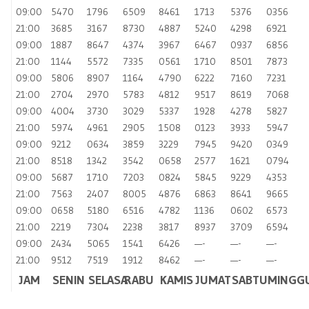
09:00
5470
1796
6509
8461
1713
5376
0356
21:00
3685
3167
8730
4887
5240
4298
6921
09:00
1887
8647
4374
3967
6467
0937
6856
21:00
1144
5572
7335
0561
1710
8501
7873
09:00
5806
8907
1164
4790
6222
7160
7231
21:00
2704
2970
5783
4812
9517
8619
7068
09:00
4004
3730
3029
5337
1928
4278
5827
21:00
5974
4961
2905
1508
0123
3933
5947
09:00
9212
0634
3859
3229
7945
9420
0349
21:00
8518
1342
3542
0658
2577
1621
0794
09:00
5687
1710
7203
0824
5845
9229
4353
21:00
7563
2407
8005
4876
6863
8641
9665
09:00
0658
5180
6516
4782
1136
0602
6573
21:00
2219
7304
2238
3817
8937
3709
6594
09:00
2434
5065
1541
6426
—-
—-
—-
21:00
9512
7519
1912
8462
—-
—-
—-
JAM
SENIN
SELASA
RABU
KAMIS
JUMAT
SABTU
MINGG