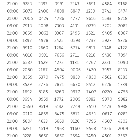
21:00
9283
3393
0991
3343
5691
4584
9168
09:00
6073
2400
4888
6847
1239
2741
5474
21:00
7005
0424
4786
4777
9616
1593
8718
09:00
7913
3098
7303
4131
0239
5202
2082
21:00
9869
9062
8367
2495
1621
9405
8967
09:00
1397
4978
2425
0593
4737
5927
9326
21:00
9910
2660
1264
6774
9811
1148
4122
09:00
4016
0931
7656
2711
6216
9438
7894
21:00
6587
1529
4272
1131
4767
2221
1090
09:00
2080
2167
4504
9006
5420
3953
8333
21:00
8569
6370
7475
9853
4850
4562
8385
09:00
3529
2776
7871
6670
8412
6226
1739
21:00
1692
8185
8260
9977
7407
0220
4758
09:00
3694
8969
1772
2005
9383
9970
9982
21:00
0550
9519
5132
7749
7510
1473
9938
09:00
0210
4865
8475
5812
4653
0617
0283
21:00
5804
4633
6669
8126
7796
4607
4303
09:00
6291
4519
4963
1160
9548
1326
2009
21:00
3228
8650
6650
3694
3450
4501
2562