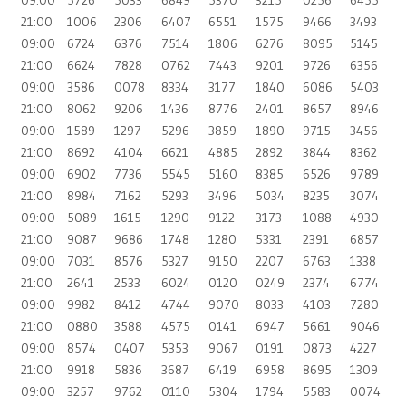
09:00
5726
5033
6849
5370
3215
0256
6455
21:00
1006
2306
6407
6551
1575
9466
3493
09:00
6724
6376
7514
1806
6276
8095
5145
21:00
6624
7828
0762
7443
9201
9726
6356
09:00
3586
0078
8334
3177
1840
6086
5403
21:00
8062
9206
1436
8776
2401
8657
8946
09:00
1589
1297
5296
3859
1890
9715
3456
21:00
8692
4104
6621
4885
2892
3844
8362
09:00
6902
7736
5545
5160
8385
6526
9789
21:00
8984
7162
5293
3496
5034
8235
3074
09:00
5089
1615
1290
9122
3173
1088
4930
21:00
9087
9686
1748
1280
5331
2391
6857
09:00
7031
8576
5327
9150
2207
6763
1338
21:00
2641
2533
6024
0120
0249
2374
6774
09:00
9982
8412
4744
9070
8033
4103
7280
21:00
0880
3588
4575
0141
6947
5661
9046
09:00
8574
0407
5353
9067
0191
0873
4227
21:00
9918
5836
3687
6419
6958
8695
1309
09:00
3257
9762
0110
5304
1794
5583
0074