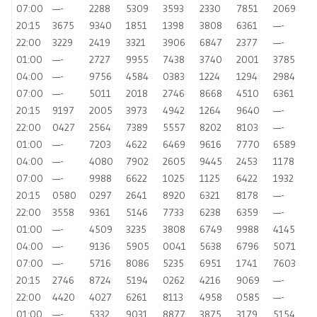
07:00
—-
2288
5309
3593
2330
7851
2069
20:15
3675
9340
1851
1398
3808
6361
—-
22:00
3229
2419
3321
3906
6847
2377
—-
01:00
—-
2727
9955
7438
3740
2001
3785
04:00
—-
9756
4584
0383
1224
1294
2984
07:00
—-
5011
2018
2746
8668
4510
6361
20:15
9197
2005
3973
4942
1264
9640
—-
22:00
0427
2564
7389
5557
8202
8103
—-
01:00
—-
7203
4622
6469
9616
7770
6589
04:00
—-
4080
7902
2605
9445
2453
1178
07:00
—-
9988
6622
1025
1125
6422
1932
20:15
0580
0297
2641
8920
6321
8178
—-
22:00
3558
9361
5146
7733
6238
6359
—-
01:00
—-
4509
3235
3808
6749
9988
4145
04:00
—-
9136
5905
0041
5638
6796
5071
07:00
—-
5716
8086
5235
6951
1741
7603
20:15
2746
8724
5194
0262
4216
9069
—-
22:00
4420
4027
6261
8113
4958
0585
—-
01:00
—-
5332
9031
8877
3875
3179
5154