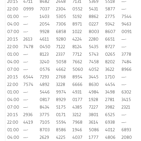
20:15
4711
8482
2448
7131
5369
5518
—-
22:00
0999
7037
2304
0552
5431
5877
—-
01:00
—-
1403
5305
5192
8862
2775
7544
04:00
—-
2054
7306
8971
0227
9342
9463
07:00
—-
9928
6858
1022
8003
8607
0091
20:15
2613
4611
9280
4224
2280
6651
—-
22:00
7478
0450
7122
8124
5435
8727
—-
01:00
—-
8123
2337
7712
5743
0265
3778
04:00
—-
3240
5058
7662
7458
8202
7484
07:00
—-
0576
4662
5060
4052
3622
8966
20:15
6544
7293
2768
8954
3445
1710
—-
22:00
7574
4892
3228
6666
8630
4454
—-
01:00
—-
5446
9974
4931
4984
3498
6302
04:00
—-
0817
8929
0177
1928
2781
3415
07:00
—-
8434
5175
4385
7227
3982
2321
20:15
2936
3775
0171
3212
3801
6525
—-
22:00
4419
7105
5594
7968
3614
6938
—-
01:00
—-
8703
8586
1946
5086
4012
6893
04:00
—-
2629
4225
4037
1777
4806
2080