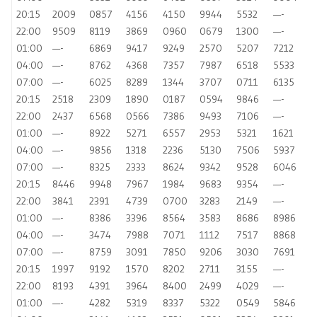
20:15
2009
0857
4156
4150
9944
5532
—-
22:00
9509
8119
3869
0960
0679
1300
—-
01:00
—-
6869
9417
9249
2570
5207
7212
04:00
—-
8762
4368
7357
7987
6518
5533
07:00
—-
6025
8289
1344
3707
0711
6135
20:15
2518
2309
1890
0187
0594
9846
—-
22:00
2437
6568
0566
7386
9493
7106
—-
01:00
—-
8922
5271
6557
2953
5321
1621
04:00
—-
9856
1318
2236
5130
7506
5937
07:00
—-
8325
2333
8624
9342
9528
6046
20:15
8446
9948
7967
1984
9683
9354
—-
22:00
3841
2391
4739
0700
3283
2149
—-
01:00
—-
8386
3396
8564
3583
8686
8986
04:00
—-
3474
7988
7071
1112
7517
8868
07:00
—-
8759
3091
7850
9206
3030
7691
20:15
1997
9192
1570
8202
2711
3155
—-
22:00
8193
4391
3964
8400
2499
4029
—-
01:00
—-
4282
5319
8337
5322
0549
5846