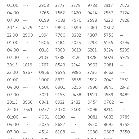
01:00
—-
2908
3773
3278
9783
2917
7672
04:00
—-
5765
7562
3420
9424
2567
7724
07:00
—-
0199
7083
7570
2598
4220
7826
20:15
4325
1417
9893
3699
3360
0502
—-
22:00
2908
1994
7780
0382
4307
5755
—-
01:00
—-
1606
7184
2026
2298
5165
3794
04:00
—-
0316
7368
0613
6261
8524
5285
07:00
—-
2103
1388
8126
1328
5023
4925
20:15
1819
1767
8549
2344
9902
0981
—-
22:00
9367
0966
9694
9385
3736
8462
—-
01:00
—-
1000
8933
8555
3592
7043
1551
04:00
—-
6500
6901
5255
7990
9845
2342
07:00
—-
5031
9156
9458
1510
3569
9489
20:15
3966
6841
8932
2432
0454
0702
—-
22:00
7641
0257
2070
3400
3096
8214
—-
01:00
—-
4051
8130
—-
9081
4892
9789
04:00
—-
5035
8682
—-
8420
8695
9748
07:00
—-
4514
6108
—-
3080
0607
7550