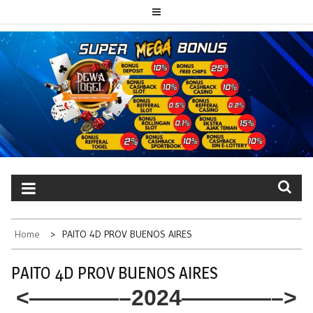
Skip
to
content
PAITO TOTO
Portal berita dewatogel update setiap hari
DEWATOGEL
Home
PAITO 4D PROV BUENOS AIRES
PAITO 4D PROV BUENOS AIRES
<————–2024
————–>