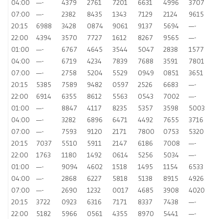
04:00
—-
4379
2761
7201
6631
4996
3707
07:00
—-
2382
8435
1343
7129
2124
9615
20:15
6988
3428
0874
9061
9137
5694
—-
22:00
4394
3570
7727
1612
8267
9565
—-
01:00
—-
6767
4645
3544
5047
2838
1577
04:00
—-
6719
4234
7839
7688
3591
7801
07:00
—-
2758
5204
5529
0949
0851
3651
20:15
5385
7589
9482
0597
2526
6683
—-
22:00
6914
6355
8612
5563
0543
7002
—-
01:00
—-
8847
4117
8235
5357
3598
5003
04:00
—-
3282
6896
6471
4492
7655
3716
07:00
—-
7593
9120
2171
7800
0753
5320
20:15
7037
5510
5911
2147
6186
7008
—-
22:00
1763
1180
1492
0614
5256
5034
—-
01:00
—-
9094
4602
1518
1495
1154
6533
04:00
—-
2868
6227
5818
5138
8915
4926
07:00
—-
2690
1232
0017
4685
3908
4020
20:15
3722
0923
6316
7171
8337
7438
—-
22:00
5182
5966
0561
4355
8970
5441
—-