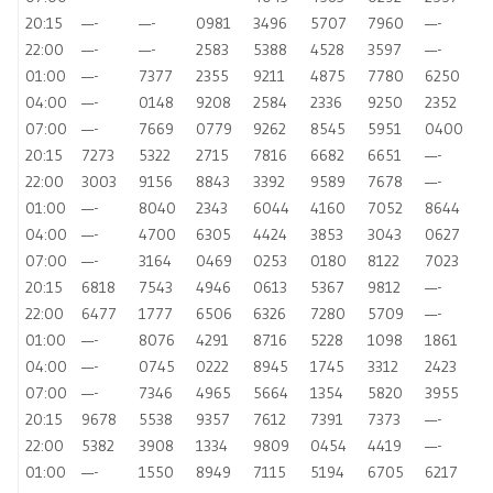
20:15
—-
—-
0981
3496
5707
7960
—-
22:00
—-
—-
2583
5388
4528
3597
—-
01:00
—-
7377
2355
9211
4875
7780
6250
04:00
—-
0148
9208
2584
2336
9250
2352
07:00
—-
7669
0779
9262
8545
5951
0400
20:15
7273
5322
2715
7816
6682
6651
—-
22:00
3003
9156
8843
3392
9589
7678
—-
01:00
—-
8040
2343
6044
4160
7052
8644
04:00
—-
4700
6305
4424
3853
3043
0627
07:00
—-
3164
0469
0253
0180
8122
7023
20:15
6818
7543
4946
0613
5367
9812
—-
22:00
6477
1777
6506
6326
7280
5709
—-
01:00
—-
8076
4291
8716
5228
1098
1861
04:00
—-
0745
0222
8945
1745
3312
2423
07:00
—-
7346
4965
5664
1354
5820
3955
20:15
9678
5538
9357
7612
7391
7373
—-
22:00
5382
3908
1334
9809
0454
4419
—-
01:00
—-
1550
8949
7115
5194
6705
6217