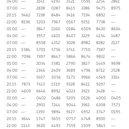
04:00
—-
3141
4193
3521
0591
2254
2861
07:00
—-
2838
0287
8415
3386
9475
8975
20:15
9462
7238
8484
3416
7194
6892
—-
22:00
8196
5203
7967
0167
9351
7738
—-
01:00
—-
3847
1160
0184
6509
8430
8604
04:00
—-
3957
4633
8407
3229
4154
1487
07:00
—-
8558
4352
3028
8982
8282
2127
20:15
1584
5701
5756
3741
7710
7187
—-
22:00
7096
7397
8647
5866
8474
9832
—-
01:00
—-
2034
5581
2790
3827
1449
9698
04:00
—-
2346
2409
3689
4796
8712
2528
07:00
—-
9337
5056
5173
9966
4569
3314
20:15
7873
7413
1519
9328
8411
9297
—-
22:00
4609
6646
8992
4023
3923
3428
—-
01:00
—-
0402
0486
5205
0126
4000
0405
04:00
—-
2901
7244
9044
3961
6308
7573
07:00
—-
1393
9894
9127
6952
3747
0195
20:15
3644
1747
5655
0757
4748
8930
—-
22:00
1143
3630
4493
7559
1509
5845
—-