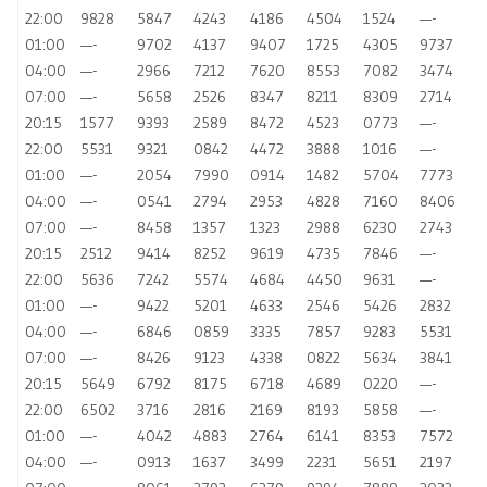
22:00
9828
5847
4243
4186
4504
1524
—-
01:00
—-
9702
4137
9407
1725
4305
9737
04:00
—-
2966
7212
7620
8553
7082
3474
07:00
—-
5658
2526
8347
8211
8309
2714
20:15
1577
9393
2589
8472
4523
0773
—-
22:00
5531
9321
0842
4472
3888
1016
—-
01:00
—-
2054
7990
0914
1482
5704
7773
04:00
—-
0541
2794
2953
4828
7160
8406
07:00
—-
8458
1357
1323
2988
6230
2743
20:15
2512
9414
8252
9619
4735
7846
—-
22:00
5636
7242
5574
4684
4450
9631
—-
01:00
—-
9422
5201
4633
2546
5426
2832
04:00
—-
6846
0859
3335
7857
9283
5531
07:00
—-
8426
9123
4338
0822
5634
3841
20:15
5649
6792
8175
6718
4689
0220
—-
22:00
6502
3716
2816
2169
8193
5858
—-
01:00
—-
4042
4883
2764
6141
8353
7572
04:00
—-
0913
1637
3499
2231
5651
2197