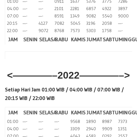
01:00
—-
—-
0911
1637
5376
3775
7286
04:00
—-
—-
2101
2281
6857
4922
3897
07:00
—-
—-
8591
1349
9082
5540
9000
20:15
—-
4127
7082
5045
3196
2058
—-
22:00
—-
9072
8768
7573
5303
1758
—-
JAM
SENIN
SELASA
RABU
KAMIS
JUMAT
SABTU
MINGG
<————–2022
————–>
Setiap Hari Jam 01:00 WIB / 04
:00 WIB / 07:00 WIB /
20:15 WIB / 22:00 WIB
JAM
SENIN
SELASA
RABU
KAMIS
JUMAT
SABTU
MINGG
01:00
—-
—-
—-
9568
1890
8987
7373
04:00
—-
—-
—-
3309
2940
9909
1351
07:00
—-
—-
—-
4043
4583
0292
2557