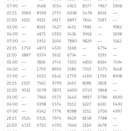
07:00
—-
3468
3054
4915
8377
7967
1908
20:15
9969
8599
2755
6038
5478
8031
—-
22:00
3322
9322
2917
6897
7614
5187
—-
01:00
—-
8161
7427
3452
7681
—-
9962
04:00
—-
4871
1950
5426
3066
—-
3098
07:00
—-
1953
3104
7880
9829
—-
5162
20:15
1753
4873
4533
5168
—-
6754
—-
22:00
3887
0374
5632
6734
—-
5293
—-
01:00
—-
3826
3745
7205
4810
8364
7494
04:00
—-
1719
8953
3585
7353
5575
9148
07:00
—-
1053
0141
1779
4160
1793
8998
20:15
1325
7162
9799
2410
8286
2818
—-
22:00
9532
2078
5873
4600
0745
5868
—-
01:00
—-
7966
1575
3440
9897
0786
6690
04:00
—-
0398
1574
0113
6227
6333
0493
07:00
—-
6542
7776
8588
3252
2700
4997
20:15
3524
0531
7974
9629
8158
7788
—-
22:00
4725
0713
4702
7646
2160
3478
—-