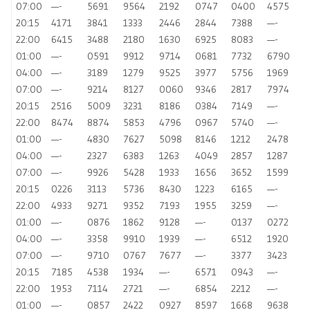
07:00
—-
5691
9564
2192
0747
0400
4575
20:15
4171
3841
1333
2446
2844
7388
—-
22:00
6415
3488
2180
1630
6925
8083
—-
01:00
—-
0591
9912
9714
0681
7732
6790
04:00
—-
3189
1279
9525
3977
5756
1969
07:00
—-
9214
8127
0060
9346
2817
7974
20:15
2516
5009
3231
8186
0384
7149
—-
22:00
8474
8874
5853
4796
0967
5740
—-
01:00
—-
4830
7627
5098
8146
1212
2478
04:00
—-
2327
6383
1263
4049
2857
1287
07:00
—-
9926
5428
1933
1656
3652
1599
20:15
0226
3113
5736
8430
1223
6165
—-
22:00
4933
9271
9352
7193
1955
3259
—-
01:00
—-
0876
1862
9128
—-
0137
0272
04:00
—-
3358
9910
1939
—-
6512
1920
07:00
—-
9710
0767
7677
—-
3377
3423
20:15
7185
4538
1934
—-
6571
0943
—-
22:00
1953
7114
2721
—-
6854
2212
—-
01:00
—-
0857
2422
0927
8597
1668
9638