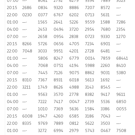
07:00
—-
8061
2792
6279
9394
7889
3023
20:15
2686
0834
9320
8886
7207
8572
—-
22:00
0230
0377
6767
6202
0713
5631
—-
01:00
—-
1565
2641
5226
9559
1588
7286
04:00
—-
2453
0494
3720
2954
7680
2354
07:00
—-
2658
0954
2838
0723
9330
1270
20:15
8266
5726
0656
4705
7234
6901
—-
22:00
7048
3033
9951
4201
2728
6481
—-
01:00
—-
5806
8247
6779
0014
7859
68441
04:00
—-
7068
0751
4194
5988
2260
8410
07:00
—-
7445
7126
9075
8862
9031
5380
20:15
8310
7367
8931
6018
5613
1692
—-
22:00
3211
1749
8626
4988
3143
8545
—-
01:00
—-
9563
3570
2778
8382
9417
9611
04:00
—-
7222
7417
0047
2739
5536
6850
07:00
—-
1010
7369
5636
1584
3386
0055
20:15
6008
1947
4260
6585
3186
7043
—-
22:00
8335
9769
7889
0812
5622
3503
—-
01:00
—-
3272
6994
2979
5743
0467
7508