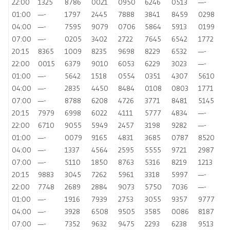
22:00
1325
8786
0021
0950
6246
0513
—-
01:00
—-
1797
2445
7888
3841
8459
0298
04:00
—-
7595
9079
0706
5864
5913
0199
07:00
—-
0205
3402
2722
7645
6542
1772
20:15
8365
1009
8235
9698
8229
6532
—-
22:00
0015
6379
9010
6053
6229
3023
—-
01:00
—-
5642
1518
0554
0351
4307
5610
04:00
—-
2835
4450
8484
0108
0803
1771
07:00
—-
8788
6208
4726
3771
8481
5145
20:15
7979
6998
6022
4111
5777
4834
—-
22:00
6710
9055
5949
2457
3198
9282
—-
01:00
—-
0079
9165
4831
3685
0787
8520
04:00
—-
1337
4564
2595
5555
9721
2987
07:00
—-
5110
1850
8763
5316
8219
1213
20:15
9883
3045
7262
5961
3318
5997
—-
22:00
7748
2689
2884
9073
5750
7036
—-
01:00
—-
1916
7939
2753
3055
9357
9777
04:00
—-
3928
6508
9505
3585
0086
8187
07:00
—-
7352
9632
9475
2293
6238
9513