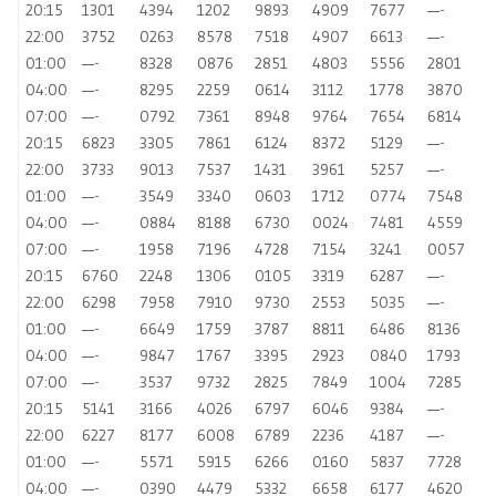
20:15
1301
4394
1202
9893
4909
7677
—-
22:00
3752
0263
8578
7518
4907
6613
—-
01:00
—-
8328
0876
2851
4803
5556
2801
04:00
—-
8295
2259
0614
3112
1778
3870
07:00
—-
0792
7361
8948
9764
7654
6814
20:15
6823
3305
7861
6124
8372
5129
—-
22:00
3733
9013
7537
1431
3961
5257
—-
01:00
—-
3549
3340
0603
1712
0774
7548
04:00
—-
0884
8188
6730
0024
7481
4559
07:00
—-
1958
7196
4728
7154
3241
0057
20:15
6760
2248
1306
0105
3319
6287
—-
22:00
6298
7958
7910
9730
2553
5035
—-
01:00
—-
6649
1759
3787
8811
6486
8136
04:00
—-
9847
1767
3395
2923
0840
1793
07:00
—-
3537
9732
2825
7849
1004
7285
20:15
5141
3166
4026
6797
6046
9384
—-
22:00
6227
8177
6008
6789
2236
4187
—-
01:00
—-
5571
5915
6266
0160
5837
7728
04:00
—-
0390
4479
5332
6658
6177
4620