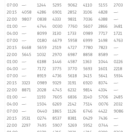
07:00
—-
1244
5295
9062
4110
5155
2703
20:15
4058
4286
6901
2852
3106
4828
—-
22:00
9807
0838
4333
9831
7036
4388
—-
01:00
—-
4744
0030
7760
5607
2866
3481
04:00
—-
8099
3130
1733
0989
7717
1721
07:00
—-
0180
4679
5958
6999
1498
4763
20:15
6468
5659
2519
4727
7780
7823
—-
22:00
5645
1032
2970
6987
8858
8589
—-
01:00
—-
6188
1446
4587
1363
1044
0226
04:00
—-
7172
3775
3770
5693
1601
2218
07:00
—-
8919
4736
5618
3415
5641
5934
20:15
3323
0989
9329
3191
6920
8374
—-
22:00
8871
2028
4745
6232
9814
4334
—-
01:00
—-
1193
7605
6836
3140
5706
2485
04:00
—-
1504
6269
2142
7514
0076
2032
07:00
—-
0440
1865
1126
6746
4422
9086
20:15
3531
0274
8537
8381
0429
7436
—-
22:00
2297
7495
5907
5269
5952
0744
—-