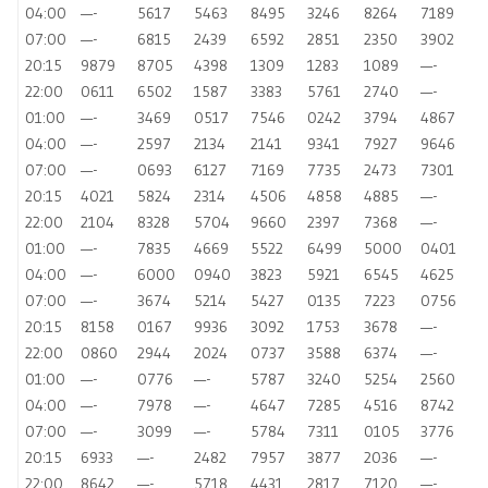
04:00
—-
5617
5463
8495
3246
8264
7189
07:00
—-
6815
2439
6592
2851
2350
3902
20:15
9879
8705
4398
1309
1283
1089
—-
22:00
0611
6502
1587
3383
5761
2740
—-
01:00
—-
3469
0517
7546
0242
3794
4867
04:00
—-
2597
2134
2141
9341
7927
9646
07:00
—-
0693
6127
7169
7735
2473
7301
20:15
4021
5824
2314
4506
4858
4885
—-
22:00
2104
8328
5704
9660
2397
7368
—-
01:00
—-
7835
4669
5522
6499
5000
0401
04:00
—-
6000
0940
3823
5921
6545
4625
07:00
—-
3674
5214
5427
0135
7223
0756
20:15
8158
0167
9936
3092
1753
3678
—-
22:00
0860
2944
2024
0737
3588
6374
—-
01:00
—-
0776
—-
5787
3240
5254
2560
04:00
—-
7978
—-
4647
7285
4516
8742
07:00
—-
3099
—-
5784
7311
0105
3776
20:15
6933
—-
2482
7957
3877
2036
—-
22:00
8642
—-
5718
4431
2817
7120
—-