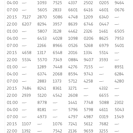
04:00
—-
1093
7525
4337
2502
0205
9464
07:00
—-
5605
2833
6601
6416
4601
0676
20:15
7127
2870
5086
4748
1209
6340
—-
22:00
6207
8294
3957
8639
6746
0447
—-
01:00
—-
5807
3128
4462
2326
1461
6505
04:00
—-
6453
4028
1098
0206
8625
7953
07:00
—-
2266
8966
0526
5268
6979
5401
20:15
4658
1317
6548
2016
1334
5514
—-
22:00
5534
5570
7349
0884
9407
3593
—-
01:00
—-
1289
7448
4276
7155
—-
8951
04:00
—-
6374
2068
8594
9743
—-
6284
07:00
—-
2883
1373
5712
4258
—-
4280
20:15
7484
8241
8361
3271
—-
4332
—-
22:00
2939
5120
4542
2608
—-
6655
—-
01:00
—-
8778
—-
1441
7748
5088
2302
04:00
—-
8181
—-
5796
5798
4611
5043
07:00
—-
4973
—-
4797
4987
0319
1549
20:15
1107
—-
1076
7241
5612
7682
—-
22:00
1392
—-
7542
2136
9659
3255
—-