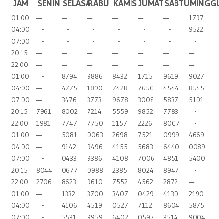
JAM
SENIN
SELASA
RABU
KAMIS
JUMAT
SABTU
MINGG
01:00
—-
—-
—-
—-
—-
—-
1797
04:00
—-
—-
—-
—-
—-
—-
9522
07:00
—-
—-
—-
—-
—-
—-
—-
20:15
—-
—-
—-
—-
—-
—-
—-
22:00
—-
—-
—-
—-
—-
—-
—-
01:00
—-
8794
9886
8432
1715
9619
9027
04:00
—-
4775
1890
7428
7650
4544
8545
07:00
—-
3476
3773
9678
3008
5837
5101
20:15
7961
8002
7214
5559
9852
7783
—-
22:00
1981
7747
7750
1157
2226
8007
—-
01:00
—-
5081
0063
2698
7521
0999
4669
04:00
—-
9142
9496
4155
5683
6440
0089
07:00
—-
0433
9386
4108
7006
4851
5400
20:15
8044
0677
0988
2385
8024
8947
—-
22:00
2706
8623
9610
7552
4562
2872
—-
01:00
—-
1332
3700
3407
0429
4130
2190
04:00
—-
4106
4519
0527
7112
8604
5875
07:00
—-
5531
9959
6402
0597
3514
9004