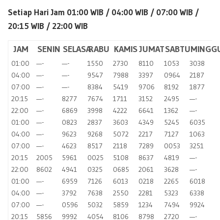
Setiap Hari Jam 01:00 WIB / 04
:00 WIB / 07:00 WIB /
20:15 WIB / 22:00 WIB
JAM
SENIN
SELASA
RABU
KAMIS
JUMAT
SABTU
MINGG
01:00
—-
—-
1550
2730
8110
1053
3038
04:00
—-
—-
9547
7988
3397
0964
2187
07:00
—-
—-
8384
5419
9706
8192
1877
20:15
—-
8277
7674
1711
3152
2495
—-
22:00
—-
6869
3998
4222
6641
1362
—-
01:00
—-
0823
2837
3603
4349
5245
6035
04:00
—-
9623
9268
5072
2217
7127
1063
07:00
—-
4623
8517
2118
7289
0053
3251
20:15
2005
5961
0025
5108
8637
4819
—-
22:00
8602
4941
0325
0685
2061
3628
—-
01:00
—-
6959
7126
6013
0218
2265
6018
04:00
—-
3792
7638
2550
2281
5323
6338
07:00
—-
0596
5032
5859
1234
7494
9924
20:15
5856
9992
4054
8106
8798
2720
—-