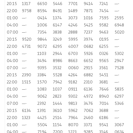
20:15
1317
6650
5446
7701
9414
7241
—-
22:00
9758
8594
8491
1489
7871
7454
—-
01:00
—-
0414
1374
3073
1016
7595
2595
04:00
—-
1006
6147
4246
5425
9582
6948
07:00
—-
7354
3838
2888
7237
9463
5020
20:15
9520
9844
3249
5995
3974
0195
—-
22:00
4731
9072
6295
4007
0682
6255
—-
01:00
—-
1103
2944
6703
5926
0326
5302
04:00
—-
3494
8986
8663
6652
9565
2947
07:00
—-
9395
3532
0060
2915
3561
7528
20:15
2390
3384
5528
4264
6882
5451
—-
22:00
1515
1570
7942
9182
2310
3681
—-
01:00
—-
1083
1037
0911
6136
7646
5835
04:00
—-
9062
2823
9302
4972
8940
6297
07:00
—-
2392
1444
9813
3476
7014
5346
20:15
6134
1391
3610
5962
7062
3688
—-
22:00
1323
4425
2514
7964
2460
6186
—-
01:00
—-
5504
1154
8070
3371
9541
3067
04:00
—-
7194
7200
1223
9285
3146
0634