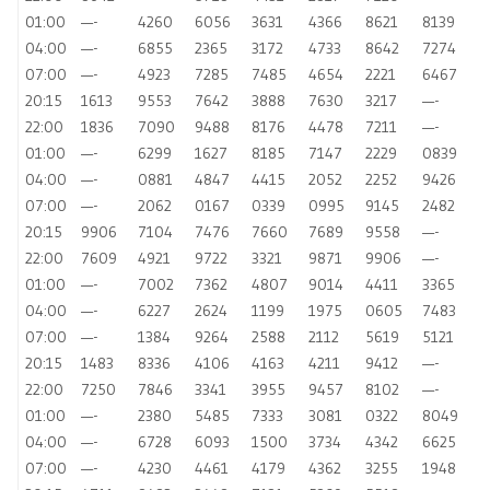
01:00
—-
4260
6056
3631
4366
8621
8139
04:00
—-
6855
2365
3172
4733
8642
7274
07:00
—-
4923
7285
7485
4654
2221
6467
20:15
1613
9553
7642
3888
7630
3217
—-
22:00
1836
7090
9488
8176
4478
7211
—-
01:00
—-
6299
1627
8185
7147
2229
0839
04:00
—-
0881
4847
4415
2052
2252
9426
07:00
—-
2062
0167
0339
0995
9145
2482
20:15
9906
7104
7476
7660
7689
9558
—-
22:00
7609
4921
9722
3321
9871
9906
—-
01:00
—-
7002
7362
4807
9014
4411
3365
04:00
—-
6227
2624
1199
1975
0605
7483
07:00
—-
1384
9264
2588
2112
5619
5121
20:15
1483
8336
4106
4163
4211
9412
—-
22:00
7250
7846
3341
3955
9457
8102
—-
01:00
—-
2380
5485
7333
3081
0322
8049
04:00
—-
6728
6093
1500
3734
4342
6625
07:00
—-
4230
4461
4179
4362
3255
1948