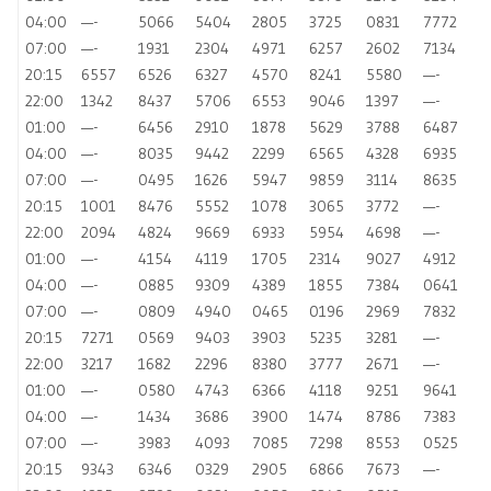
04:00
—-
5066
5404
2805
3725
0831
7772
07:00
—-
1931
2304
4971
6257
2602
7134
20:15
6557
6526
6327
4570
8241
5580
—-
22:00
1342
8437
5706
6553
9046
1397
—-
01:00
—-
6456
2910
1878
5629
3788
6487
04:00
—-
8035
9442
2299
6565
4328
6935
07:00
—-
0495
1626
5947
9859
3114
8635
20:15
1001
8476
5552
1078
3065
3772
—-
22:00
2094
4824
9669
6933
5954
4698
—-
01:00
—-
4154
4119
1705
2314
9027
4912
04:00
—-
0885
9309
4389
1855
7384
0641
07:00
—-
0809
4940
0465
0196
2969
7832
20:15
7271
0569
9403
3903
5235
3281
—-
22:00
3217
1682
2296
8380
3777
2671
—-
01:00
—-
0580
4743
6366
4118
9251
9641
04:00
—-
1434
3686
3900
1474
8786
7383
07:00
—-
3983
4093
7085
7298
8553
0525
20:15
9343
6346
0329
2905
6866
7673
—-