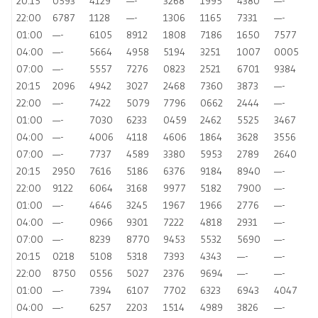
20:15
0593
4129
—-
3268
1995
4380
—-
22:00
6787
1128
—-
1306
1165
7331
—-
01:00
—-
6105
8912
1808
7186
1650
7577
04:00
—-
5664
4958
5194
3251
1007
0005
07:00
—-
5557
7276
0823
2521
6701
9384
20:15
2096
4942
3027
2468
7360
3873
—-
22:00
—-
7422
5079
7796
0662
2444
—-
01:00
—-
7030
6233
0459
2462
5525
3467
04:00
—-
4006
4118
4606
1864
3628
3556
07:00
—-
7737
4589
3380
5953
2789
2640
20:15
2950
7616
5186
6376
9184
8940
—-
22:00
9122
6064
3168
9977
5182
7900
—-
01:00
—-
4646
3245
1967
1966
2776
—-
04:00
—-
0966
9301
7222
4818
2931
—-
07:00
—-
8239
8770
9453
5532
5690
—-
20:15
0218
5108
5318
7393
4343
—-
—-
22:00
8750
0556
5027
2376
9694
—-
—-
01:00
—-
7394
6107
7702
6323
6943
4047
04:00
—-
6257
2203
1514
4989
3826
—-