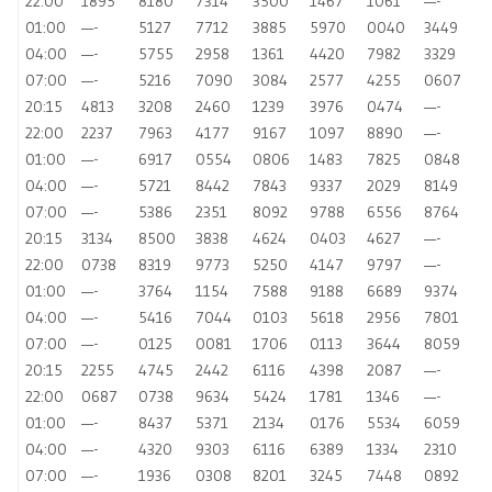
22:00
1895
8180
7314
3500
1467
1061
—-
01:00
—-
5127
7712
3885
5970
0040
3449
04:00
—-
5755
2958
1361
4420
7982
3329
07:00
—-
5216
7090
3084
2577
4255
0607
20:15
4813
3208
2460
1239
3976
0474
—-
22:00
2237
7963
4177
9167
1097
8890
—-
01:00
—-
6917
0554
0806
1483
7825
0848
04:00
—-
5721
8442
7843
9337
2029
8149
07:00
—-
5386
2351
8092
9788
6556
8764
20:15
3134
8500
3838
4624
0403
4627
—-
22:00
0738
8319
9773
5250
4147
9797
—-
01:00
—-
3764
1154
7588
9188
6689
9374
04:00
—-
5416
7044
0103
5618
2956
7801
07:00
—-
0125
0081
1706
0113
3644
8059
20:15
2255
4745
2442
6116
4398
2087
—-
22:00
0687
0738
9634
5424
1781
1346
—-
01:00
—-
8437
5371
2134
0176
5534
6059
04:00
—-
4320
9303
6116
6389
1334
2310
07:00
—-
1936
0308
8201
3245
7448
0892