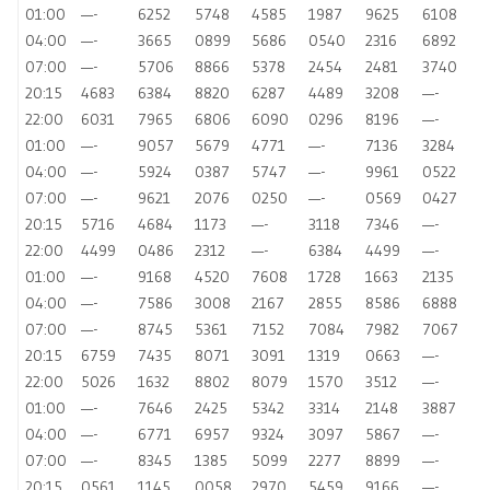
01:00
—-
6252
5748
4585
1987
9625
6108
04:00
—-
3665
0899
5686
0540
2316
6892
07:00
—-
5706
8866
5378
2454
2481
3740
20:15
4683
6384
8820
6287
4489
3208
—-
22:00
6031
7965
6806
6090
0296
8196
—-
01:00
—-
9057
5679
4771
—-
7136
3284
04:00
—-
5924
0387
5747
—-
9961
0522
07:00
—-
9621
2076
0250
—-
0569
0427
20:15
5716
4684
1173
—-
3118
7346
—-
22:00
4499
0486
2312
—-
6384
4499
—-
01:00
—-
9168
4520
7608
1728
1663
2135
04:00
—-
7586
3008
2167
2855
8586
6888
07:00
—-
8745
5361
7152
7084
7982
7067
20:15
6759
7435
8071
3091
1319
0663
—-
22:00
5026
1632
8802
8079
1570
3512
—-
01:00
—-
7646
2425
5342
3314
2148
3887
04:00
—-
6771
6957
9324
3097
5867
—-
07:00
—-
8345
1385
5099
2277
8899
—-
20:15
0561
1145
0058
2970
5459
9166
—-