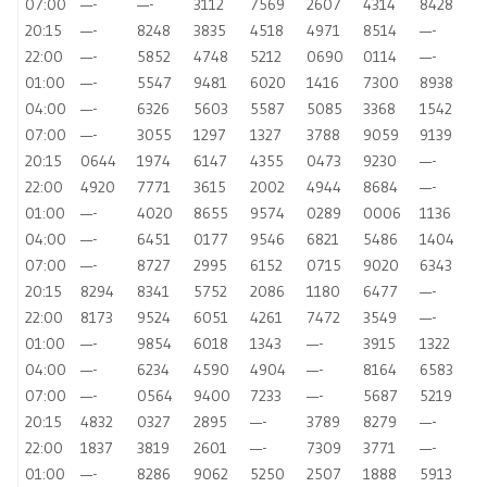
07:00
—-
—-
3112
7569
2607
4314
8428
20:15
—-
8248
3835
4518
4971
8514
—-
22:00
—-
5852
4748
5212
0690
0114
—-
01:00
—-
5547
9481
6020
1416
7300
8938
04:00
—-
6326
5603
5587
5085
3368
1542
07:00
—-
3055
1297
1327
3788
9059
9139
20:15
0644
1974
6147
4355
0473
9230
—-
22:00
4920
7771
3615
2002
4944
8684
—-
01:00
—-
4020
8655
9574
0289
0006
1136
04:00
—-
6451
0177
9546
6821
5486
1404
07:00
—-
8727
2995
6152
0715
9020
6343
20:15
8294
8341
5752
2086
1180
6477
—-
22:00
8173
9524
6051
4261
7472
3549
—-
01:00
—-
9854
6018
1343
—-
3915
1322
04:00
—-
6234
4590
4904
—-
8164
6583
07:00
—-
0564
9400
7233
—-
5687
5219
20:15
4832
0327
2895
—-
3789
8279
—-
22:00
1837
3819
2601
—-
7309
3771
—-
01:00
—-
8286
9062
5250
2507
1888
5913