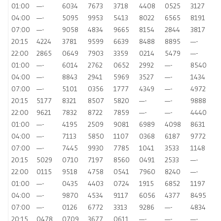
01:00
—-
6034
7673
3718
4408
0525
3127
04:00
—-
5095
9953
5413
8022
6565
8191
07:00
—-
9058
4834
9665
8154
2844
3817
20:15
4224
3781
9599
6639
8488
8895
—-
22:00
2865
0649
7903
3359
0214
5479
—-
01:00
—-
6014
2762
0652
2992
—-
8540
04:00
—-
8843
2941
5969
3527
—-
1434
07:00
—-
5101
0356
1777
4349
—-
4972
20:15
5177
8321
8507
5820
—-
—-
9888
22:00
9621
7832
8722
7859
—-
—-
4440
01:00
—-
4195
2509
9081
6989
4098
8631
04:00
—-
7113
5850
1107
0368
6187
9772
07:00
—-
7445
9930
7785
1041
3533
1148
20:15
5029
0710
7197
8560
0491
2533
—-
22:00
0115
9518
4758
0541
7960
8240
—-
01:00
—-
0435
4403
0724
1915
6852
1197
04:00
—-
9870
4534
9117
6056
4377
8495
07:00
—-
0126
6772
3313
9286
—-
4834
20:15
0478
0709
3677
0611
—-
—-
—-