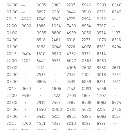
04:00
—-
0695
3989
2237
5946
5583
0340
07:00
—-
5897
0581
3444
3510
6233
8645
20:15
4040
1746
8245
4222
2994
9170
—-
22:00
0036
1886
1054
7489
8954
7367
—-
01:00
—-
0985
8800
4989
3056
3574
1137
04:00
—-
8518
2461
6318
2277
1073
8536
07:00
—-
8158
0048
3226
4078
8283
9494
20:15
9404
1610
9980
4752
9372
8514
—-
22:00
2403
5443
9523
6027
0565
8953
—-
01:00
—-
3241
—-
4305
7602
9850
2631
04:00
—-
7537
—-
7353
1302
3018
7253
07:00
—-
8804
—-
3439
6859
8291
7224
20:15
0620
—-
4806
2142
0091
4458
—-
22:00
9430
—-
2422
7703
1843
1707
—-
01:00
—-
7931
7463
2385
8508
8082
8874
04:00
—-
1550
0000
0951
4470
3215
2756
07:00
—-
6431
5311
8852
5386
6082
3157
20:15
7760
4551
4358
3010
9193
8933
—-