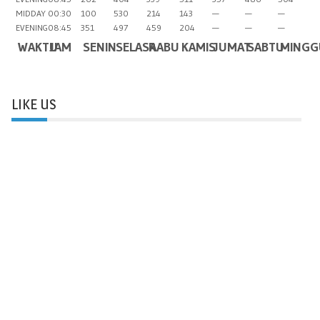
MIDDAY
00:30
100
530
214
143
—
—
—
EVENING
08:45
351
497
459
204
—
—
—
WAKTU
JAM
SENIN
SELASA
RABU
KAMIS
JUMAT
SABTU
MINGG
LIKE US