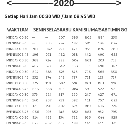
<————–2020————–>
Setiap Hari Jam 00:30 WIB /
Jam 08:45 WIB
WAKTU
JAM
SENIN
SELASA
RABU
KAMIS
JUMAT
SABTU
MINGG
MIDDAY
00:30
—
—
207
596
805
884
230
EVENING
08:45
—
905
724
497
581
184
074
MIDDAY
00:30
761
062
791
477
953
870
280
EVENING
08:45
196
071
482
038
442
490
655
MIDDAY
00:30
368
724
222
604
661
203
733
EVENING
08:45
482
947
842
368
353
490
367
MIDDAY
00:30
894
883
623
346
796
565
350
EVENING
08:45
532
974
548
797
721
133
737
MIDDAY
00:30
725
119
692
696
061
801
996
EVENING
08:45
858
658
305
084
591
522
521
MIDDAY
00:30
379
924
517
120
247
427
671
EVENING
08:45
140
207
759
592
411
767
693
MIDDAY
00:30
373
750
407
674
883
436
726
EVENING
08:45
066
093
748
852
883
932
795
MIDDAY
00:30
914
422
134
781
936
044
929
EVENING
08:45
029
467
432
499
461
414
374