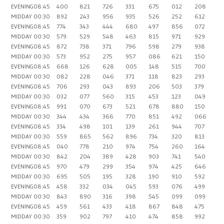
EVENING
08:45
400
821
726
331
675
012
208
MIDDAY
00:30
892
243
956
935
526
252
612
EVENING
08:45
774
343
444
680
497
856
072
MIDDAY
00:30
579
529
548
463
815
971
929
EVENING
08:45
872
738
371
796
598
279
938
MIDDAY
00:30
573
952
275
957
086
621
150
EVENING
08:45
668
126
628
005
148
515
700
MIDDAY
00:30
082
228
046
371
118
823
293
EVENING
08:45
706
293
043
893
206
503
379
MIDDAY
00:30
032
077
560
315
453
123
049
EVENING
08:45
991
070
673
521
678
880
150
MIDDAY
00:30
344
434
366
770
851
492
066
EVENING
08:45
334
498
101
139
261
944
707
MIDDAY
00:30
559
865
562
896
734
320
813
EVENING
08:45
040
778
210
974
754
260
164
MIDDAY
00:30
842
204
389
428
903
741
540
EVENING
08:45
970
479
299
354
974
425
646
MIDDAY
00:30
695
505
195
328
190
910
592
EVENING
08:45
458
332
034
045
593
076
499
MIDDAY
00:30
843
890
316
398
545
099
099
EVENING
08:45
459
561
433
418
867
848
475
MIDDAY
00:30
359
902
797
410
474
858
992