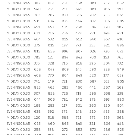
EVENING
08:45
302
061
751
388
081
297
852
MIDDAY
00:30
540
734
211
641
081
786
192
EVENING
08:45
263
202
827
516
702
255
861
MIDDAY
00:30
531
674
825
464
037
036
605
EVENING
08:45
451
452
434
760
504
970
182
MIDDAY
00:30
631
716
756
479
751
348
451
EVENING
08:45
404
532
015
612
840
857
410
MIDDAY
00:30
275
015
197
773
355
821
896
EVENING
08:45
815
658
996
807
026
726
073
MIDDAY
00:30
785
123
894
842
700
153
765
EVENING
08:45
335
328
716
816
396
504
732
MIDDAY
00:30
658
049
809
145
590
228
849
EVENING
08:45
468
770
804
849
520
177
039
MIDDAY
00:30
741
149
731
830
687
633
805
EVENING
08:45
825
465
285
460
441
567
169
MIDDAY
00:30
307
858
726
719
596
658
238
EVENING
08:45
044
506
781
942
978
693
980
MIDDAY
00:30
168
283
117
501
360
950
904
EVENING
08:45
638
392
372
148
510
495
288
MIDDAY
00:30
120
518
588
721
972
999
368
EVENING
08:45
095
460
865
843
321
806
448
MIDDAY
00:30
258
338
272
852
670
286
825