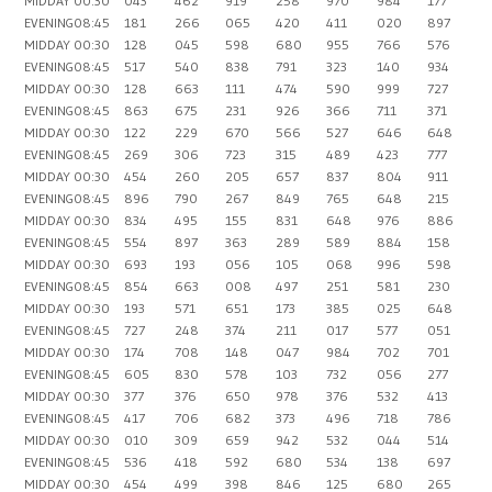
MIDDAY
00:30
043
462
919
258
970
984
177
EVENING
08:45
181
266
065
420
411
020
897
MIDDAY
00:30
128
045
598
680
955
766
576
EVENING
08:45
517
540
838
791
323
140
934
MIDDAY
00:30
128
663
111
474
590
999
727
EVENING
08:45
863
675
231
926
366
711
371
MIDDAY
00:30
122
229
670
566
527
646
648
EVENING
08:45
269
306
723
315
489
423
777
MIDDAY
00:30
454
260
205
657
837
804
911
EVENING
08:45
896
790
267
849
765
648
215
MIDDAY
00:30
834
495
155
831
648
976
886
EVENING
08:45
554
897
363
289
589
884
158
MIDDAY
00:30
693
193
056
105
068
996
598
EVENING
08:45
854
663
008
497
251
581
230
MIDDAY
00:30
193
571
651
173
385
025
648
EVENING
08:45
727
248
374
211
017
577
051
MIDDAY
00:30
174
708
148
047
984
702
701
EVENING
08:45
605
830
578
103
732
056
277
MIDDAY
00:30
377
376
650
978
376
532
413
EVENING
08:45
417
706
682
373
496
718
786
MIDDAY
00:30
010
309
659
942
532
044
514
EVENING
08:45
536
418
592
680
534
138
697
MIDDAY
00:30
454
499
398
846
125
680
265