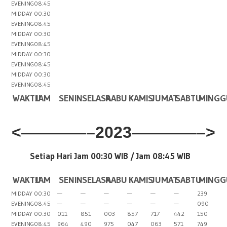
EVENING
08:45
MIDDAY
00:30
EVENING
08:45
MIDDAY
00:30
EVENING
08:45
MIDDAY
00:30
EVENING
08:45
MIDDAY
00:30
EVENING
08:45
WAKTU
JAM
SENIN
SELASA
RABU
KAMIS
JUMAT
SABTU
MINGG
<————–2023————–>
Setiap Hari Jam 00:30 WIB /
Jam 08:45 WIB
WAKTU
JAM
SENIN
SELASA
RABU
KAMIS
JUMAT
SABTU
MINGG
MIDDAY
00:30
—
—
—
—
—
—
239
EVENING
08:45
—
—
—
—
—
—
090
MIDDAY
00:30
011
851
003
857
717
442
150
EVENING
08:45
964
490
975
047
063
571
749