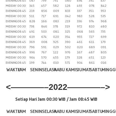
EVENING
08:45
087
799
791
080
494
391
437
MIDDAY
00:30
345
457
582
128
493
078
842
EVENING
08:45
219
856
009
833
337
351
953
MIDDAY
00:30
511
717
691
042
983
528
535
EVENING
08:45
828
166
083
219
336
974
968
MIDDAY
00:30
738
846
378
319
972
810
480
EVENING
08:45
491
503
081
325
068
565
735
MIDDAY
00:30
619
674
020
354
955
727
699
EVENING
08:45
369
008
925
390
461
611
179
MIDDAY
00:30
796
591
029
502
020
689
091
EVENING
08:45
996
767
122
976
167
487
805
MIDDAY
00:30
964
570
455
179
328
451
123
EVENING
08:45
199
744
010
571
904
861
016
WAKTU
JAM
SENIN
SELASA
RABU
KAMIS
JUMAT
SABTU
MINGG
<————–2022————–>
Setiap Hari Jam 00:30 WIB /
Jam 08:45 WIB
WAKTU
JAM
SENIN
SELASA
RABU
KAMIS
JUMAT
SABTU
MINGG