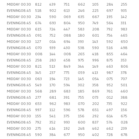
MIDDAY
00:30
812
439
751
662
105
284
255
EVENING
08:45
518
902
613
246
225
697
935
MIDDAY
00:30
234
590
069
635
667
195
142
EVENING
08:45
674
693
804
950
749
564
331
MIDDAY
00:30
615
724
447
583
208
792
983
EVENING
08:45
091
752
088
180
601
754
465
MIDDAY
00:30
127
014
694
393
143
592
650
EVENING
08:45
070
939
430
538
590
516
498
MIDDAY
00:30
008
144
008
265
418
855
464
EVENING
08:45
258
283
458
975
996
875
353
MIDDAY
00:30
821
513
849
344
149
463
806
EVENING
08:45
345
237
775
059
413
987
378
MIDDAY
00:30
063
194
723
145
054
075
707
EVENING
08:45
549
170
594
302
358
952
501
MIDDAY
00:30
568
289
683
185
869
761
460
EVENING
08:45
277
681
391
755
073
012
388
MIDDAY
00:30
653
962
983
070
202
735
922
EVENING
08:45
997
112
596
578
651
497
156
MIDDAY
00:30
155
541
375
156
292
614
675
EVENING
08:45
792
352
993
600
837
574
028
MIDDAY
00:30
275
414
192
248
462
462
239
EVENING
08:45
590
384
677
950
402
728
678