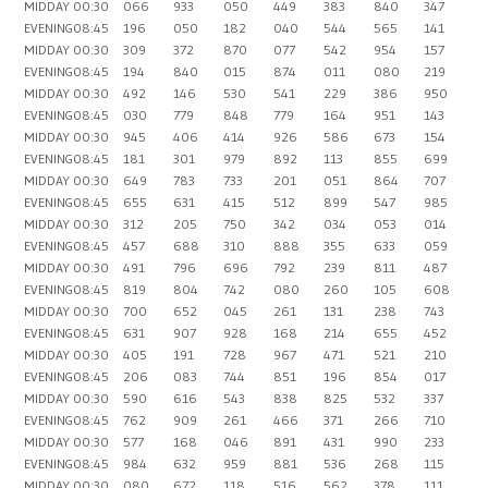
MIDDAY
00:30
066
933
050
449
383
840
347
EVENING
08:45
196
050
182
040
544
565
141
MIDDAY
00:30
309
372
870
077
542
954
157
EVENING
08:45
194
840
015
874
011
080
219
MIDDAY
00:30
492
146
530
541
229
386
950
EVENING
08:45
030
779
848
779
164
951
143
MIDDAY
00:30
945
406
414
926
586
673
154
EVENING
08:45
181
301
979
892
113
855
699
MIDDAY
00:30
649
783
733
201
051
864
707
EVENING
08:45
655
631
415
512
899
547
985
MIDDAY
00:30
312
205
750
342
034
053
014
EVENING
08:45
457
688
310
888
355
633
059
MIDDAY
00:30
491
796
696
792
239
811
487
EVENING
08:45
819
804
742
080
260
105
608
MIDDAY
00:30
700
652
045
261
131
238
743
EVENING
08:45
631
907
928
168
214
655
452
MIDDAY
00:30
405
191
728
967
471
521
210
EVENING
08:45
206
083
744
851
196
854
017
MIDDAY
00:30
590
616
543
838
825
532
337
EVENING
08:45
762
909
261
466
371
266
710
MIDDAY
00:30
577
168
046
891
431
990
233
EVENING
08:45
984
632
959
881
536
268
115
MIDDAY
00:30
080
672
118
516
562
378
111