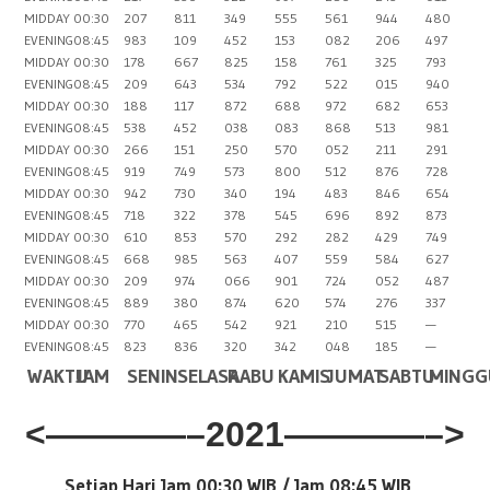
MIDDAY
00:30
207
811
349
555
561
944
480
EVENING
08:45
983
109
452
153
082
206
497
MIDDAY
00:30
178
667
825
158
761
325
793
EVENING
08:45
209
643
534
792
522
015
940
MIDDAY
00:30
188
117
872
688
972
682
653
EVENING
08:45
538
452
038
083
868
513
981
MIDDAY
00:30
266
151
250
570
052
211
291
EVENING
08:45
919
749
573
800
512
876
728
MIDDAY
00:30
942
730
340
194
483
846
654
EVENING
08:45
718
322
378
545
696
892
873
MIDDAY
00:30
610
853
570
292
282
429
749
EVENING
08:45
668
985
563
407
559
584
627
MIDDAY
00:30
209
974
066
901
724
052
487
EVENING
08:45
889
380
874
620
574
276
337
MIDDAY
00:30
770
465
542
921
210
515
—
EVENING
08:45
823
836
320
342
048
185
—
WAKTU
JAM
SENIN
SELASA
RABU
KAMIS
JUMAT
SABTU
MINGG
<————–2021————–>
Setiap Hari Jam 00:30 WIB /
Jam 08:45 WIB