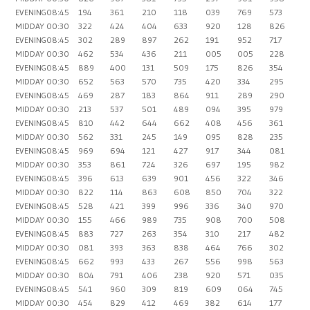
EVENING
08:45
194
361
210
118
039
769
573
MIDDAY
00:30
322
424
404
633
920
128
826
EVENING
08:45
302
289
897
262
191
952
717
MIDDAY
00:30
462
534
436
211
005
005
228
EVENING
08:45
889
400
131
509
175
826
354
MIDDAY
00:30
652
563
570
735
420
334
295
EVENING
08:45
469
287
183
864
911
289
290
MIDDAY
00:30
213
537
501
489
094
395
979
EVENING
08:45
810
442
644
662
408
456
361
MIDDAY
00:30
562
331
245
149
095
828
235
EVENING
08:45
969
694
121
427
917
344
081
MIDDAY
00:30
353
861
724
326
697
195
982
EVENING
08:45
396
613
639
901
456
322
346
MIDDAY
00:30
822
114
863
608
850
704
322
EVENING
08:45
528
421
399
996
336
340
970
MIDDAY
00:30
155
466
989
735
908
700
508
EVENING
08:45
883
727
263
354
310
217
482
MIDDAY
00:30
081
393
363
838
464
766
302
EVENING
08:45
662
993
433
267
556
998
563
MIDDAY
00:30
804
791
406
238
920
571
035
EVENING
08:45
541
960
309
819
609
064
745
MIDDAY
00:30
454
829
412
469
382
614
177