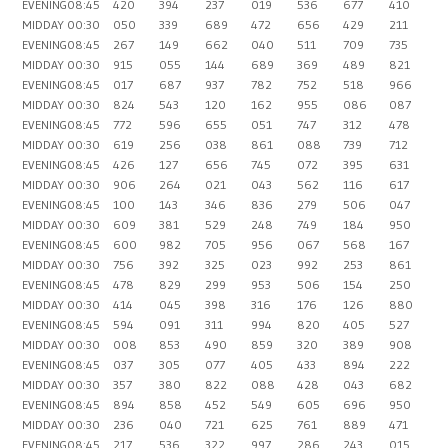
EVENING
08:45
420
394
237
019
536
677
410
MIDDAY
00:30
050
339
689
472
656
429
211
EVENING
08:45
267
149
662
040
511
709
735
MIDDAY
00:30
915
055
144
689
369
489
821
EVENING
08:45
017
687
937
782
752
518
966
MIDDAY
00:30
824
543
120
162
955
086
087
EVENING
08:45
772
596
655
051
747
312
478
MIDDAY
00:30
619
256
038
861
088
739
712
EVENING
08:45
426
127
656
745
072
395
631
MIDDAY
00:30
906
264
021
043
562
116
617
EVENING
08:45
100
143
346
836
279
506
047
MIDDAY
00:30
609
381
529
248
749
184
950
EVENING
08:45
600
982
705
956
067
568
167
MIDDAY
00:30
756
392
325
023
992
253
861
EVENING
08:45
478
829
299
953
506
154
250
MIDDAY
00:30
414
045
398
316
176
126
880
EVENING
08:45
594
091
311
994
820
405
527
MIDDAY
00:30
008
853
490
859
320
389
908
EVENING
08:45
037
305
077
405
433
894
222
MIDDAY
00:30
357
380
822
088
428
043
682
EVENING
08:45
894
858
452
549
605
696
950
MIDDAY
00:30
236
040
721
625
761
889
471
EVENING
08:45
217
536
322
997
286
243
015