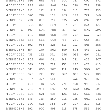
EVENING
08:45
616
683
752
200
727
091
872
MIDDAY
00:30
888
084
846
694
798
729
838
EVENING
08:45
213
112
812
494
113
757
930
MIDDAY
00:30
070
736
148
963
389
723
546
EVENING
08:45
210
035
217
495
349
097
987
MIDDAY
00:30
886
070
669
057
723
044
372
EVENING
08:45
197
626
208
763
871
028
485
MIDDAY
00:30
485
880
968
988
797
474
043
EVENING
08:45
858
468
008
735
289
054
347
MIDDAY
00:30
392
963
225
511
112
863
556
EVENING
08:45
354
130
562
189
874
849
012
MIDDAY
00:30
433
122
371
290
056
694
051
EVENING
08:45
905
604
081
349
721
422
207
MIDDAY
00:30
039
355
729
755
480
437
410
EVENING
08:45
611
050
567
131
919
566
201
MIDDAY
00:30
025
713
303
362
098
527
309
EVENING
08:45
957
747
541
805
746
975
763
MIDDAY
00:30
423
318
522
471
970
999
232
EVENING
08:45
718
991
697
970
880
684
581
MIDDAY
00:30
608
621
633
126
844
566
638
EVENING
08:45
873
743
450
216
755
661
083
MIDDAY
00:30
990
828
385
924
227
271
416
EVENING
08:45
192
902
998
913
378
559
580