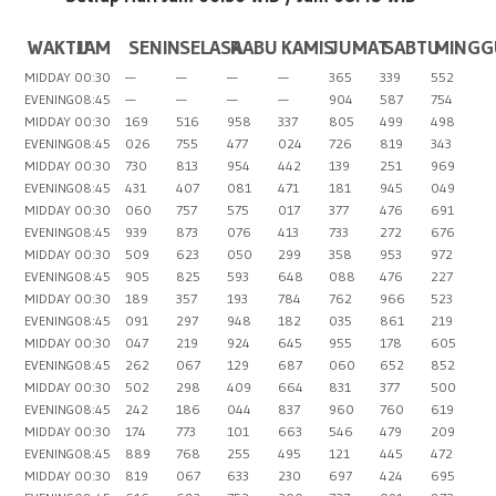
WAKTU
JAM
SENIN
SELASA
RABU
KAMIS
JUMAT
SABTU
MINGG
MIDDAY
00:30
—
—
—
—
365
339
552
EVENING
08:45
—
—
—
—
904
587
754
MIDDAY
00:30
169
516
958
337
805
499
498
EVENING
08:45
026
755
477
024
726
819
343
MIDDAY
00:30
730
813
954
442
139
251
969
EVENING
08:45
431
407
081
471
181
945
049
MIDDAY
00:30
060
757
575
017
377
476
691
EVENING
08:45
939
873
076
413
733
272
676
MIDDAY
00:30
509
623
050
299
358
953
972
EVENING
08:45
905
825
593
648
088
476
227
MIDDAY
00:30
189
357
193
784
762
966
523
EVENING
08:45
091
297
948
182
035
861
219
MIDDAY
00:30
047
219
924
645
955
178
605
EVENING
08:45
262
067
129
687
060
652
852
MIDDAY
00:30
502
298
409
664
831
377
500
EVENING
08:45
242
186
044
837
960
760
619
MIDDAY
00:30
174
773
101
663
546
479
209
EVENING
08:45
889
768
255
495
121
445
472
MIDDAY
00:30
819
067
633
230
697
424
695