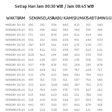
Setiap Hari Jam 00:30 WIB /
Jam 08:45 WIB
WAKTU
JAM
SENIN
SELASA
RABU
KAMIS
JUMAT
SABTU
MINGG
MIDDAY
00:30
336
291
556
863
823
153
085
EVENING
08:45
702
338
684
985
366
199
936
MIDDAY
00:30
772
201
876
269
821
549
136
EVENING
08:45
654
192
666
406
931
480
603
MIDDAY
00:30
287
877
514
499
470
526
372
EVENING
08:45
576
811
551
658
997
643
424
MIDDAY
00:30
828
942
199
188
202
093
935
EVENING
08:45
540
418
587
695
278
358
592
MIDDAY
00:30
507
978
874
313
269
295
878
EVENING
08:45
820
648
741
339
787
466
727
MIDDAY
00:30
021
279
617
986
083
790
062
EVENING
08:45
993
743
725
311
597
750
585
MIDDAY
00:30
923
820
668
086
287
763
672
EVENING
08:45
512
769
490
376
973
817
162
MIDDAY
00:30
523
685
420
619
211
786
013
EVENING
08:45
226
400
830
664
267
949
354
MIDDAY
00:30
962
767
530
357
861
670
918
EVENING
08:45
418
024
028
148
482
121
196