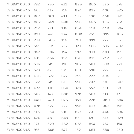
MIDDAY
00:30
792
785
431
898
806
396
578
EVENING
08:45
663
417
714
824
892
406
825
MIDDAY
00:30
864
061
413
135
100
468
074
EVENING
08:45
067
849
888
556
686
158
264
MIDDAY
00:30
212
791
134
086
148
448
604
EVENING
08:45
897
744
974
808
761
095
308
MIDDAY
00:30
239
868
114
743
999
727
583
EVENING
08:45
541
994
297
323
466
635
407
MIDDAY
00:30
947
504
354
197
938
403
355
EVENING
08:45
631
464
117
070
811
242
834
MIDDAY
00:30
536
685
396
902
507
598
271
EVENING
08:45
578
475
575
051
590
277
572
MIDDAY
00:30
626
877
872
259
227
494
615
EVENING
08:45
122
685
819
558
707
330
802
MIDDAY
00:30
677
176
050
378
552
351
681
EVENING
08:45
562
147
888
978
567
313
371
MIDDAY
00:30
640
740
078
353
228
080
684
EVENING
08:45
078
527
222
998
627
005
796
MIDDAY
00:30
316
950
910
623
701
460
894
EVENING
08:45
474
481
863
659
491
513
029
MIDDAY
00:30
173
529
282
063
894
754
154
EVENING
08:45
933
648
547
132
463
584
950