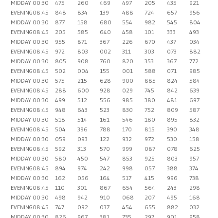
MIDDAY
00:30
475
260
469
497
205
435
921
EVENING
08:45
848
834
139
488
724
657
956
MIDDAY
00:30
877
158
680
554
982
545
804
EVENING
08:45
205
585
640
458
101
333
493
MIDDAY
00:30
955
871
367
226
670
437
034
EVENING
08:45
972
803
002
311
303
073
882
MIDDAY
00:30
805
908
760
820
353
367
772
EVENING
08:45
502
004
155
001
588
071
985
MIDDAY
00:30
575
215
628
900
885
824
584
EVENING
08:45
288
600
928
029
745
842
639
MIDDAY
00:30
499
512
556
985
380
481
697
EVENING
08:45
948
643
523
830
752
809
587
MIDDAY
00:30
518
514
161
546
180
895
832
EVENING
08:45
504
396
788
170
815
390
348
MIDDAY
00:30
059
093
122
932
972
530
158
EVENING
08:45
592
313
570
999
087
078
625
MIDDAY
00:30
580
450
547
853
925
803
957
EVENING
08:45
894
974
242
998
057
388
374
MIDDAY
00:30
162
056
164
517
415
996
738
EVENING
08:45
110
301
867
654
564
243
298
MIDDAY
00:30
498
942
910
068
207
495
168
EVENING
08:45
747
092
037
454
655
882
032
MIDDAY
00:30
826
967
381
735
297
901
958