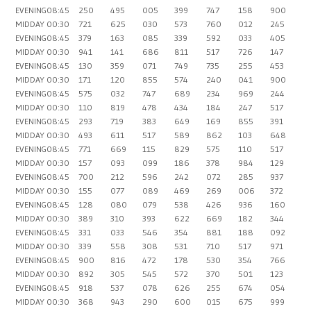
EVENING
08:45
250
495
005
399
747
158
900
MIDDAY
00:30
721
625
030
573
760
012
245
EVENING
08:45
379
163
085
339
592
033
405
MIDDAY
00:30
941
141
686
811
517
726
147
EVENING
08:45
130
359
071
749
735
255
453
MIDDAY
00:30
171
120
855
574
240
041
900
EVENING
08:45
575
032
747
689
234
969
244
MIDDAY
00:30
110
819
478
434
184
247
517
EVENING
08:45
293
719
383
649
169
855
391
MIDDAY
00:30
493
611
517
589
862
103
648
EVENING
08:45
771
669
115
829
575
110
517
MIDDAY
00:30
157
093
099
186
378
984
129
EVENING
08:45
700
212
596
242
072
285
937
MIDDAY
00:30
155
077
089
469
269
006
372
EVENING
08:45
128
080
079
538
426
936
160
MIDDAY
00:30
389
310
393
622
669
182
344
EVENING
08:45
331
033
546
354
881
188
092
MIDDAY
00:30
339
558
308
531
710
517
971
EVENING
08:45
900
816
472
178
530
354
766
MIDDAY
00:30
892
305
545
572
370
501
123
EVENING
08:45
918
537
078
626
255
674
054
MIDDAY
00:30
368
943
290
600
015
675
999