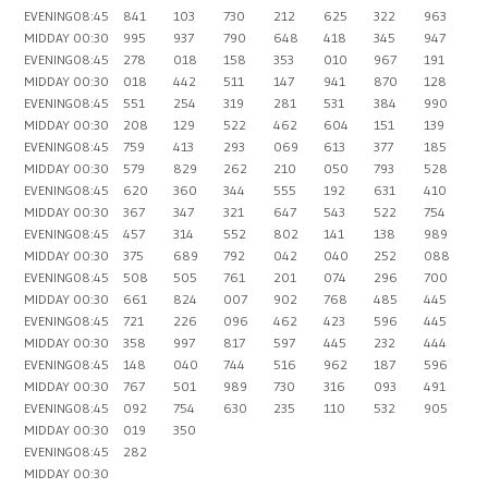
EVENING
08:45
841
103
730
212
625
322
963
MIDDAY
00:30
995
937
790
648
418
345
947
EVENING
08:45
278
018
158
353
010
967
191
MIDDAY
00:30
018
442
511
147
941
870
128
EVENING
08:45
551
254
319
281
531
384
990
MIDDAY
00:30
208
129
522
462
604
151
139
EVENING
08:45
759
413
293
069
613
377
185
MIDDAY
00:30
579
829
262
210
050
793
528
EVENING
08:45
620
360
344
555
192
631
410
MIDDAY
00:30
367
347
321
647
543
522
754
EVENING
08:45
457
314
552
802
141
138
989
MIDDAY
00:30
375
689
792
042
040
252
088
EVENING
08:45
508
505
761
201
074
296
700
MIDDAY
00:30
661
824
007
902
768
485
445
EVENING
08:45
721
226
096
462
423
596
445
MIDDAY
00:30
358
997
817
597
445
232
444
EVENING
08:45
148
040
744
516
962
187
596
MIDDAY
00:30
767
501
989
730
316
093
491
EVENING
08:45
092
754
630
235
110
532
905
MIDDAY
00:30
019
350
EVENING
08:45
282
MIDDAY
00:30