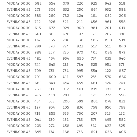
MIDDAY
00:30
682
654
079
220
925
942
518
EVENING
08:45
273
506
632
250
664
932
588
MIDDAY
00:30
583
260
782
424
161
052
206
EVENING
08:45
722
926
321
211
456
961
558
MIDDAY
00:30
615
672
929
900
981
201
013
EVENING
08:45
601
865
676
107
175
262
396
MIDDAY
00:30
134
365
706
380
408
850
539
EVENING
08:45
299
370
794
922
517
511
840
MIDDAY
00:30
988
357
736
970
405
086
879
EVENING
08:45
481
454
954
650
754
035
940
MIDDAY
00:30
744
643
135
784
525
951
373
EVENING
08:45
709
733
754
995
554
122
867
MIDDAY
00:30
701
600
411
597
233
570
680
EVENING
08:45
669
843
654
459
461
320
703
MIDDAY
00:30
763
311
912
401
839
381
857
EVENING
08:45
746
410
293
393
173
277
556
MIDDAY
00:30
434
533
206
599
801
078
831
EVENING
08:45
197
954
105
836
768
950
768
MIDDAY
00:30
719
855
535
760
207
315
132
EVENING
08:45
041
130
431
783
573
495
582
MIDDAY
00:30
203
274
458
493
314
422
325
EVENING
08:45
895
134
188
738
691
058
406