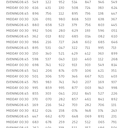
EVENING
08:45
549
122
952
514
847
946
549
MIDDAY
00:30
616
431
130
508
724
383
624
EVENING
08:45
896
756
112
895
736
138
447
MIDDAY
00:30
326
091
980
868
503
638
367
EVENING
08:45
880
658
523
379
756
803
445
MIDDAY
00:30
992
506
280
629
193
596
051
EVENING
08:45
362
013
832
685
014
082
610
MIDDAY
00:30
986
216
727
248
602
685
646
EVENING
08:45
895
531
047
322
711
995
713
MIDDAY
00:30
150
340
521
429
412
363
899
EVENING
08:45
598
537
043
110
460
112
268
MIDDAY
00:30
698
741
922
913
303
549
814
EVENING
08:45
541
206
874
073
106
421
351
MIDDAY
00:30
501
306
570
346
667
921
403
EVENING
08:45
785
983
741
740
207
169
937
MIDDAY
00:30
995
859
995
877
003
943
998
EVENING
08:45
855
303
041
202
845
527
226
MIDDAY
00:30
370
070
282
857
461
841
892
EVENING
08:45
169
216
542
703
282
706
131
MIDDAY
00:30
812
024
158
074
948
374
243
EVENING
08:45
447
662
670
648
069
891
231
MIDDAY
00:30
683
678
259
252
512
065
791
EVENING
08:45
262
404
339
511
357
486
504