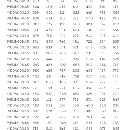
MIDDAY
00:30
210
779
801
553
085
093
852
EVENING
08:45
504
130
438
813
492
310
116
MIDDAY
00:30
039
081
313
622
443
783
056
EVENING
08:45
828
673
362
519
046
128
062
MIDDAY
00:30
883
275
198
600
383
324
012
EVENING
08:45
141
475
951
463
230
755
554
MIDDAY
00:30
679
736
922
271
644
995
419
EVENING
08:45
371
860
740
481
728
954
835
MIDDAY
00:30
962
813
541
571
648
826
931
EVENING
08:45
831
987
708
567
931
350
365
MIDDAY
00:30
255
444
815
924
680
134
520
EVENING
08:45
093
483
892
666
504
464
715
MIDDAY
00:30
580
426
787
202
403
457
776
EVENING
08:45
402
233
214
768
517
261
441
MIDDAY
00:30
063
885
168
921
886
222
343
EVENING
08:45
178
159
273
416
356
477
156
MIDDAY
00:30
360
537
969
664
329
973
770
EVENING
08:45
920
119
577
791
571
823
847
MIDDAY
00:30
483
032
536
385
400
816
096
EVENING
08:45
997
578
585
235
380
562
884
MIDDAY
00:30
292
405
447
014
703
974
147
EVENING
08:45
986
153
049
716
833
526
783
MIDDAY
00:30
712
210
342
421
055
073
895