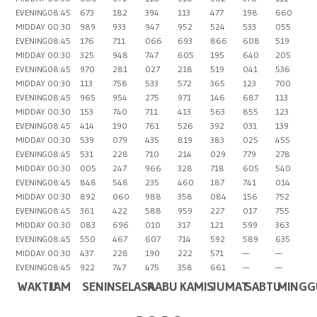
EVENING
08:45
673
182
394
113
477
198
660
MIDDAY
00:30
989
933
947
952
524
533
055
EVENING
08:45
176
711
066
693
866
608
519
MIDDAY
00:30
325
948
747
605
195
640
205
EVENING
08:45
970
281
027
218
519
041
536
MIDDAY
00:30
113
758
533
572
365
123
700
EVENING
08:45
965
954
275
971
146
687
113
MIDDAY
00:30
153
740
711
413
563
855
123
EVENING
08:45
414
190
761
526
392
031
139
MIDDAY
00:30
539
079
435
819
383
025
455
EVENING
08:45
531
228
710
214
029
779
278
MIDDAY
00:30
005
247
966
328
718
605
540
EVENING
08:45
848
548
235
460
187
741
014
MIDDAY
00:30
892
060
988
358
084
156
752
EVENING
08:45
361
422
588
959
227
017
755
MIDDAY
00:30
083
696
010
317
121
599
363
EVENING
08:45
550
467
607
714
592
589
635
MIDDAY
00:30
437
228
190
222
571
—
—
EVENING
08:45
922
747
475
358
661
—
—
WAKTU
JAM
SENIN
SELASA
RABU
KAMIS
JUMAT
SABTU
MINGG