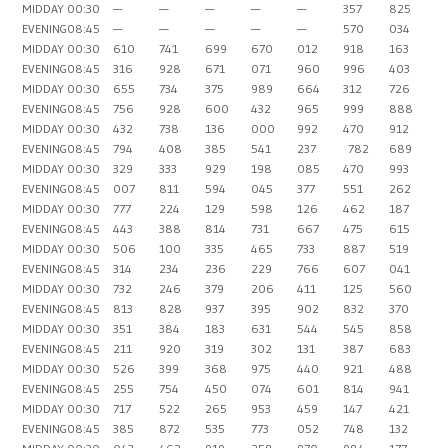
MIDDAY
00:30
—
—
—
—
—
357
825
EVENING
08:45
—
—
—
—
—
570
034
MIDDAY
00:30
610
741
699
670
012
918
163
EVENING
08:45
316
928
671
071
960
996
403
MIDDAY
00:30
655
734
375
989
664
312
726
EVENING
08:45
756
928
600
432
965
999
888
MIDDAY
00:30
432
738
136
000
992
470
912
EVENING
08:45
794
408
385
541
237
782
689
MIDDAY
00:30
329
333
929
198
085
470
993
EVENING
08:45
007
811
594
045
377
551
262
MIDDAY
00:30
777
224
129
598
126
462
187
EVENING
08:45
443
388
814
731
667
475
615
MIDDAY
00:30
506
100
335
465
733
887
519
EVENING
08:45
314
234
236
229
766
607
041
MIDDAY
00:30
732
246
379
206
411
125
560
EVENING
08:45
813
828
937
395
902
832
370
MIDDAY
00:30
351
384
183
631
544
545
858
EVENING
08:45
211
920
319
302
131
387
683
MIDDAY
00:30
526
399
368
975
440
921
488
EVENING
08:45
255
754
450
074
601
814
941
MIDDAY
00:30
717
522
265
953
459
147
421
EVENING
08:45
385
872
535
773
052
748
132