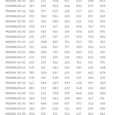
MIDDAY
00:30
265
125
568
917
403
498
855
EVENING
08:45
747
635
856
816
692
073
909
MIDDAY
00:30
118
717
821
218
677
132
431
EVENING
08:45
293
580
992
039
902
397
810
MIDDAY
00:30
117
356
685
041
421
015
105
EVENING
08:45
050
457
327
161
658
740
359
MIDDAY
00:30
166
583
944
199
306
405
976
EVENING
08:45
134
497
537
137
050
520
881
MIDDAY
00:30
121
088
819
752
557
775
765
EVENING
08:45
715
026
910
757
589
261
822
MIDDAY
00:30
886
085
701
855
043
531
139
EVENING
08:45
472
199
035
176
060
651
099
MIDDAY
00:30
310
292
924
140
742
913
795
EVENING
08:45
674
311
042
105
681
410
568
MIDDAY
00:30
785
569
497
433
267
462
878
EVENING
08:45
035
391
628
792
325
081
230
MIDDAY
00:30
122
389
667
897
496
097
280
EVENING
08:45
981
593
589
229
548
320
680
MIDDAY
00:30
521
621
098
199
844
405
085
EVENING
08:45
589
501
582
309
983
247
374
MIDDAY
00:30
047
664
058
937
532
023
265
EVENING
08:45
746
937
018
124
835
075
396
MIDDAY
00:30
659
332
232
542
437
962
962