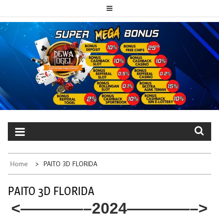
Skip
to
content
PAITO TOTO
Portal berita dewatogel update setiap hari
DEWATOGEL
Home
PAITO 3D FLORIDA
PAITO 3D FLORIDA
<————–2024————–>