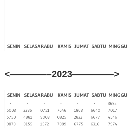
SENIN
SELASA
RABU
KAMIS
JUMAT
SABTU
MINGGU
<————–2023————–>
​
SENIN
SELASA
RABU
KAMIS
JUMAT
SABTU
MINGGU
—-
—-
—-
—-
—-
—-
3692
5003
2286
0751
7646
1868
6640
7017
5750
4881
9003
0825
2832
6677
4546
9878
8155
1572
7889
6775
6316
7974