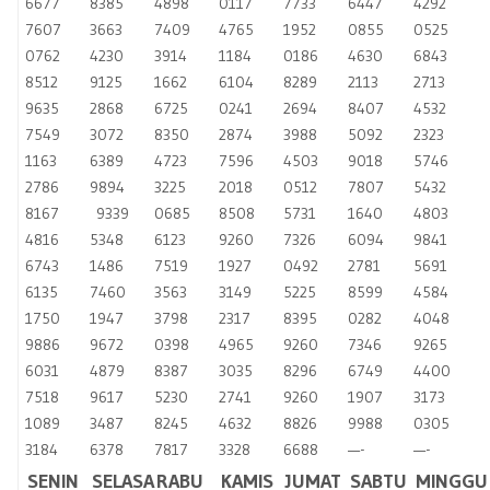
6677
8385
4898
0117
7733
6447
4292
7607
3663
7409
4765
1952
0855
0525
0762
4230
3914
1184
0186
4630
6843
8512
9125
1662
6104
8289
2113
2713
9635
2868
6725
0241
2694
8407
4532
7549
3072
8350
2874
3988
5092
2323
1163
6389
4723
7596
4503
9018
5746
2786
9894
3225
2018
0512
7807
5432
8167
9339
0685
8508
5731
1640
4803
4816
5348
6123
9260
7326
6094
9841
6743
1486
7519
1927
0492
2781
5691
6135
7460
3563
3149
5225
8599
4584
1750
1947
3798
2317
8395
0282
4048
9886
9672
0398
4965
9260
7346
9265
6031
4879
8387
3035
8296
6749
4400
7518
9617
5230
2741
9260
1907
3173
1089
3487
8245
4632
8826
9988
0305
3184
6378
7817
3328
6688
—-
—-
SENIN
SELASA
RABU
KAMIS
JUMAT
SABTU
MINGGU