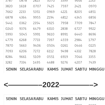
3787
0878
2823
5070
3399
9446
1143
3820
1618
0707
7425
7597
2421
0970
7662
2233
5351
0969
4221
8205
4851
6878
4364
9955
2194
4812
4345
6856
5441
0362
2354
5925
7958
7709
7847
0240
9376
6479
6310
2838
6727
9922
5993
5045
5991
9610
8991
6440
8696
4779
6268
7733
7397
4559
2984
1797
7870
5663
9406
0504
0261
0446
0225
7093
6206
7272
6112
9498
4332
7828
8284
9661
5109
0551
6919
7046
3355
3282
7334
1495
4488
9276
4207
7439
SENIN
SELASA
RABU
KAMIS
JUMAT
SABTU
MINGGU
<————–2022————–>
SENIN
SELASA
RABU
KAMIS
JUMAT
SABTU
MINGGU