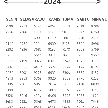
<————–2024————–>
​
SENIN
SELASA
RABU
KAMIS
JUMAT
SABTU
MINGGU
9198
3853
5220
4352
6053
3039
8786
2556
2266
1389
5126
1813
8387
6768
6586
9590
6998
0867
1801
8258
2182
0140
9763
3941
6930
2125
5504
5996
9292
4336
7686
9135
7170
3069
5769
0785
8686
6644
3832
2643
8758
9567
8982
7119
8824
8373
2747
1040
3372
8337
5259
0087
4477
4955
6165
8791
0454
6001
9275
6939
7304
5579
5157
4843
2853
5759
9920
9068
9776
0228
3385
7030
5858
7094
9709
7158
8030
3388
5599
4384
5805
8622
7482
3375
5326
6316
4334
6409
5908
8985
1674
3430
5221
5048
4670
4985
7021
7848
7832
3894
8513
6112
1646
4704
5129