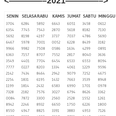
<————–2021————–>
SENIN
SELASA
RABU
KAMIS
JUMAT
SABTU
MINGGU
3704
6284
5892
6643
6051
3458
0612
6354
7745
7543
2870
5618
8182
7130
5692
8198
4197
3737
7037
4786
5690
6467
5978
7001
0052
6228
8439
3182
9966
9982
7508
0586
1634
4299
0891
6363
7157
8707
7552
2817
8040
3636
3549
4401
7704
6454
6533
6553
8094
7777
0227
8203
1334
4061
1229
9596
2142
7434
8464
2942
9079
7252
4675
2254
1831
6195
1432
7663
3539
8948
1199
1814
2432
6583
6990
1701
0978
7328
2182
7576
3027
6794
8626
3362
0084
7872
3300
2560
2528
1552
1261
8942
2246
8932
6650
1750
6226
1800
8550
4947
8825
3391
3883
4953
7126