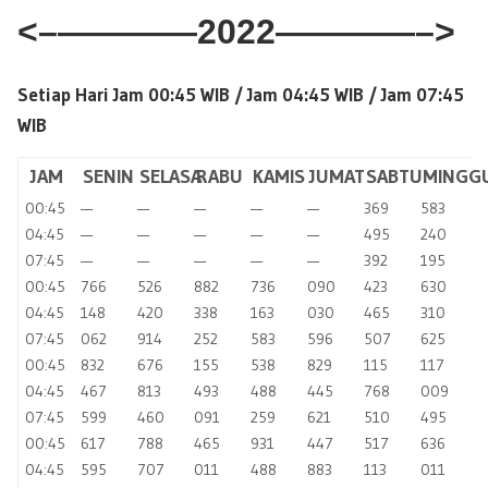
<–
————2022————–>
Setiap Hari Jam 00:45 WIB /
Jam 04:45 WIB / Jam 07:45
WIB
JAM
SENIN
SELASA
RABU
KAMIS
JUMAT
SABTU
MINGG
00:45
—
—
—
—
—
369
583
04:45
—
—
—
—
—
495
240
07:45
—
—
—
—
—
392
195
00:45
766
526
882
736
090
423
630
04:45
148
420
338
163
030
465
310
07:45
062
914
252
583
596
507
625
00:45
832
676
155
538
829
115
117
04:45
467
813
493
488
445
768
009
07:45
599
460
091
259
621
510
495
00:45
617
788
465
931
447
517
636
04:45
595
707
011
488
883
113
011