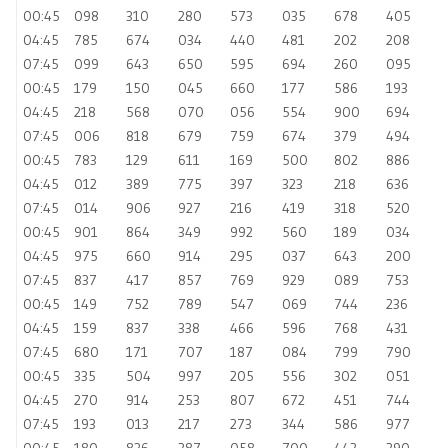
00:45
098
310
280
573
035
678
405
04:45
785
674
034
440
481
202
208
07:45
099
643
650
595
694
260
095
00:45
179
150
045
660
177
586
193
04:45
218
568
070
056
554
900
694
07:45
006
818
679
759
674
379
494
00:45
783
129
611
169
500
802
886
04:45
012
389
775
397
323
218
636
07:45
014
906
927
216
419
318
520
00:45
901
864
349
992
560
189
034
04:45
975
660
914
295
037
643
200
07:45
837
417
857
769
929
089
753
00:45
149
752
789
547
069
744
236
04:45
159
837
338
466
596
768
431
07:45
680
171
707
187
084
799
790
00:45
335
504
997
205
556
302
051
04:45
270
914
253
807
672
451
744
07:45
193
013
217
273
344
586
977
00:45
180
836
287
058
700
442
290