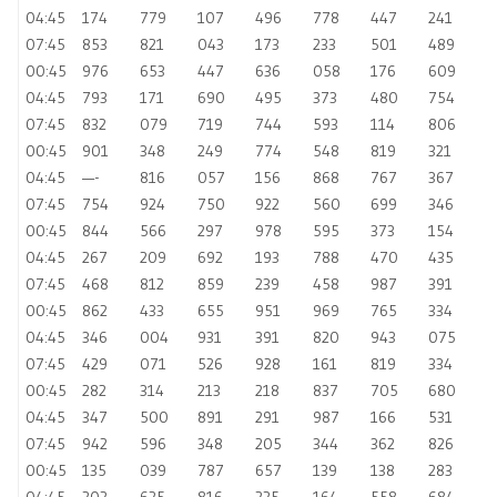
04:45
174
779
107
496
778
447
241
07:45
853
821
043
173
233
501
489
00:45
976
653
447
636
058
176
609
04:45
793
171
690
495
373
480
754
07:45
832
079
719
744
593
114
806
00:45
901
348
249
774
548
819
321
04:45
—-
816
057
156
868
767
367
07:45
754
924
750
922
560
699
346
00:45
844
566
297
978
595
373
154
04:45
267
209
692
193
788
470
435
07:45
468
812
859
239
458
987
391
00:45
862
433
655
951
969
765
334
04:45
346
004
931
391
820
943
075
07:45
429
071
526
928
161
819
334
00:45
282
314
213
218
837
705
680
04:45
347
500
891
291
987
166
531
07:45
942
596
348
205
344
362
826
00:45
135
039
787
657
139
138
283
04:45
202
625
816
225
164
558
684