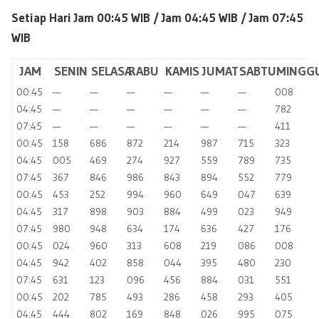
Setiap Hari Jam 00:45 WIB /
Jam 04:45 WIB / Jam 07:45
WIB
JAM
SENIN
SELASA
RABU
KAMIS
JUMAT
SABTU
MINGG
00:45
—
—
—
—
—
—
008
04:45
—
—
—
—
—
—
782
07:45
—
—
—
—
—
—
411
00:45
158
686
872
214
987
715
323
04:45
005
469
274
927
559
789
735
07:45
367
846
986
843
894
552
779
00:45
453
252
994
960
649
047
639
04:45
317
898
903
884
499
023
949
07:45
980
948
634
174
636
427
176
00:45
024
960
313
608
219
086
008
04:45
942
402
858
044
395
480
230
07:45
631
123
096
456
884
031
551
00:45
202
785
493
286
458
293
405
04:45
444
802
169
848
026
995
075