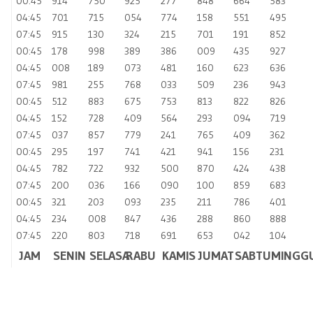
00:45
914
750
925
277
848
664
583
04:45
701
715
054
774
158
551
495
07:45
915
130
324
215
701
191
852
00:45
178
998
389
386
009
435
927
04:45
008
189
073
481
160
623
636
07:45
981
255
768
033
509
236
943
00:45
512
883
675
753
813
822
826
04:45
152
728
409
564
293
094
719
07:45
037
857
779
241
765
409
362
00:45
295
197
741
421
941
156
231
04:45
782
722
932
500
870
424
438
07:45
200
036
166
090
100
859
683
00:45
321
203
093
235
211
786
401
04:45
234
008
847
436
288
860
888
07:45
220
803
718
691
653
042
104
JAM
SENIN
SELASA
RABU
KAMIS
JUMAT
SABTU
MINGG