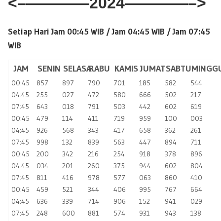
<–
————2024————–>
Setiap Hari Jam 00:45 WIB /
Jam 04:45 WIB / Jam 07:45
WIB
JAM
SENIN
SELASA
RABU
KAMIS
JUMAT
SABTU
MINGG
00:45
857
897
790
701
185
582
544
04:45
255
027
472
580
666
502
217
07:45
643
018
791
503
442
602
619
00:45
479
114
411
719
959
100
003
04:45
926
568
343
417
658
362
261
07:45
998
132
839
563
447
894
711
00:45
200
342
216
254
918
378
896
04:45
034
201
260
375
944
602
804
07:45
811
416
978
577
063
860
410
00:45
459
521
344
406
995
767
664
04:45
636
339
714
906
152
941
029
07:45
248
600
881
574
931
943
138