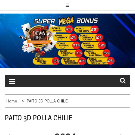
Skip
to
content
PAITO TOTO
Portal berita dewatogel update setiap hari
DEWATOGEL
Home
PAITO 3D POLLA CHILIE
PAITO 3D POLLA CHILIE