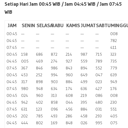
Setiap Hari Jam 00:45 WIB /
Jam 04:45 WIB / Jam 07:45
WIB
JAM
SENIN
SELASA
RABU
KAMIS
JUMAT
SABTU
MINGG
00:45
—
—
—
—
—
—
008
04:45
—
—
—
—
—
—
782
07:45
—
—
—
—
—
—
411
00:45
158
686
872
214
987
715
323
04:45
005
469
274
927
559
789
735
07:45
367
846
986
843
894
552
779
00:45
453
252
994
960
649
047
639
04:45
317
898
903
884
499
023
949
07:45
980
948
634
174
636
427
176
00:45
024
960
313
608
219
086
008
04:45
942
402
858
044
395
480
230
07:45
631
123
096
456
884
031
551
00:45
202
785
493
286
458
293
405
04:45
444
802
169
848
026
995
075