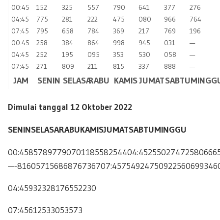
00:45
152
325
557
790
641
377
276
04:45
775
281
222
475
080
966
764
07:45
795
658
784
369
217
769
196
00:45
258
384
864
998
945
031
—
04:45
252
195
095
353
530
058
—
07:45
271
809
211
815
337
888
—
JAM
SENIN
SELASA
RABU
KAMIS
JUMAT
SABTU
MINGG
Dimulai tanggal 12 Oktober 2022
SENIN
SELASA
RABU
KAMIS
JUMAT
SABTU
MINGGU
00:4585789779070118558254404:45255027472580666
—-81605715686876736707:45754924750922560699346
04:45932328176552230
07:45612533053573