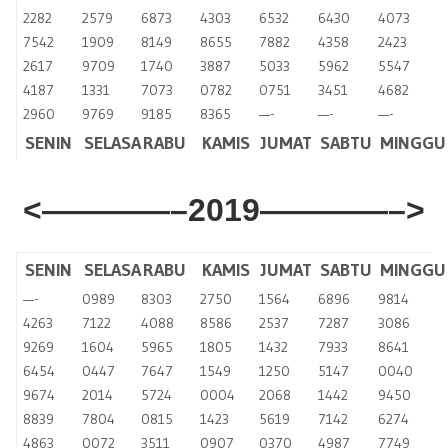
2282
2579
6873
4303
6532
6430
4073
7542
1909
8149
8655
7882
4358
2423
2617
9709
1740
3887
5033
5962
5547
4187
1331
7073
0782
0751
3451
4682
2960
9769
9185
8365
—-
—-
—-
SENIN
SELASA
RABU
KAMIS
JUMAT
SABTU
MINGGU
<————–2019————–>
SENIN
SELASA
RABU
KAMIS
JUMAT
SABTU
MINGGU
—-
0989
8303
2750
1564
6896
9814
4263
7122
4088
8586
2537
7287
3086
9269
1604
5965
1805
1432
7933
8641
6454
0447
7647
1549
1250
5147
0040
9674
2014
5724
0004
2068
1442
9450
8839
7804
0815
1423
5619
7142
6274
4863
0072
3511
0907
0370
4987
7749