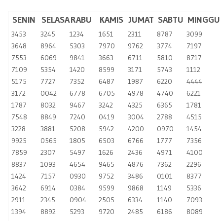
SENIN
SELASA
RABU
KAMIS
JUMAT
SABTU
MINGGU
3453
3245
1234
1651
2311
8787
3099
3648
8964
5303
7970
9762
3774
7197
7553
6069
9841
3663
6711
5810
8717
7109
5354
1420
8599
3171
5743
1112
5175
7727
7352
6487
1987
6220
4444
3172
0042
6778
6705
4978
4740
6221
1787
8032
9467
3242
4325
6365
1781
7548
8849
7240
0419
3004
2788
4515
3228
3881
5208
5942
4200
0970
1454
9925
0565
1805
6503
6766
1777
7356
7859
2307
5497
1626
2436
4971
4100
8837
1093
4654
9465
4876
7362
2296
1424
7157
0930
9752
3486
0101
8377
3642
6914
0384
9599
9868
1149
5336
2911
2345
0904
2505
6334
1140
7093
1394
8892
5293
9720
2485
6186
8089