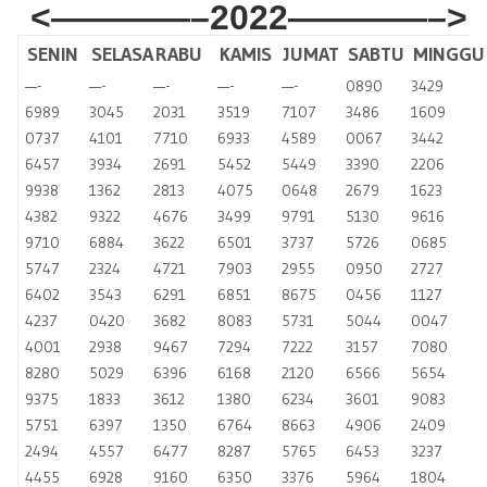
<————–2022————–>
SENIN
SELASA
RABU
KAMIS
JUMAT
SABTU
MINGGU
—-
—-
—-
—-
—-
0890
3429
6989
3045
2031
3519
7107
3486
1609
0737
4101
7710
6933
4589
0067
3442
6457
3934
2691
5452
5449
3390
2206
9938
1362
2813
4075
0648
2679
1623
4382
9322
4676
3499
9791
5130
9616
9710
6884
3622
6501
3737
5726
0685
5747
2324
4721
7903
2955
0950
2727
6402
3543
6291
6851
8675
0456
1127
4237
0420
3682
8083
5731
5044
0047
4001
2938
9467
7294
7222
3157
7080
8280
5029
6396
6168
2120
6566
5654
9375
1833
3612
1380
6234
3601
9083
5751
6397
1350
6764
8663
4906
2409
2494
4557
6477
8287
5765
6453
3237
4455
6928
9160
6350
3376
5964
1804