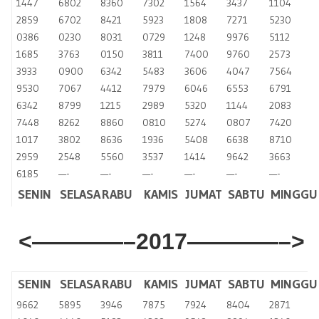
1447
6802
8360
7302
1564
3437
1104
2859
6702
8421
5923
1808
7271
5230
0386
0230
8031
0729
1248
9976
5112
1685
3763
0150
3811
7400
9760
2573
3933
0900
6342
5483
3606
4047
7564
9530
7067
4412
7979
6046
6553
6791
6342
8799
1215
2989
5320
1144
2083
7448
8262
8860
0810
5274
0807
7420
1017
3802
8636
1936
5408
6638
8710
2959
2548
5560
3537
1414
9642
3663
6185
—-
—-
—-
—-
—-
—-
SENIN
SELASA
RABU
KAMIS
JUMAT
SABTU
MINGGU
<————–2017————–>
SENIN
SELASA
RABU
KAMIS
JUMAT
SABTU
MINGGU
9662
5895
3946
7875
7924
8404
2871