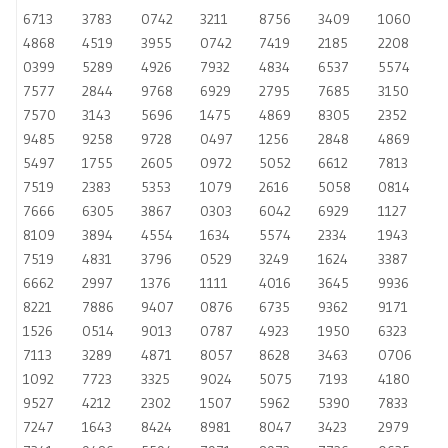
6713
3783
0742
3211
8756
3409
1060
4868
4519
3955
0742
7419
2185
2208
0399
5289
4926
7932
4834
6537
5574
7577
2844
9768
6929
2795
7685
3150
7570
3143
5696
1475
4869
8305
2352
9485
9258
9728
0497
1256
2848
4869
5497
1755
2605
0972
5052
6612
7813
7519
2383
5353
1079
2616
5058
0814
7666
6305
3867
0303
6042
6929
1127
8109
3894
4554
1634
5574
2334
1943
7519
4831
3796
0529
3249
1624
3387
6662
2997
1376
1111
4016
3645
9936
8221
7886
9407
0876
6735
9362
9171
1526
0514
9013
0787
4923
1950
6323
7113
3289
4871
8057
8628
3463
0706
1092
7723
3325
9024
5075
7193
4180
9527
4212
2302
1507
5962
5390
7833
7247
1643
8424
8981
8047
3423
2979