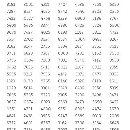
8181
3001
4211
7404
4536
7269
6350
7287
8524
4626
9742
7646
3803
0255
7412
0527
4758
9229
0960
5186
3767
5409
5485
3374
4980
6726
5724
5500
8079
7427
4025
0293
1183
5811
4733
3654
2702
3534
8634
5004
0483
9267
8182
8147
2756
5994
2834
3961
7519
9751
6820
7367
0908
7281
6162
7550
6796
0694
7168
7031
9340
7112
9958
0462
7635
5413
0023
2187
8022
2359
5595
9213
7936
4142
5971
8477
9355
1323
9179
9765
0140
9820
6118
1611
1079
5814
3381
5348
8436
3956
5339
7885
5765
5720
2305
7296
3498
3471
9657
0674
0923
9563
3473
5650
6432
0551
4731
4800
9651
8965
4474
1670
4841
2438
3996
9747
9689
0313
2009
6772
4031
6787
3164
3708
5364
6648
8748
7584
6459
7037
7820
5824
3508