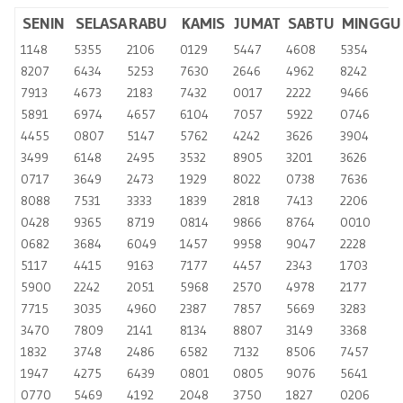
SENIN
SELASA
RABU
KAMIS
JUMAT
SABTU
MINGGU
1148
5355
2106
0129
5447
4608
5354
8207
6434
5253
7630
2646
4962
8242
7913
4673
2183
7432
0017
2222
9466
5891
6974
4657
6104
7057
5922
0746
4455
0807
5147
5762
4242
3626
3904
3499
6148
2495
3532
8905
3201
3626
0717
3649
2473
1929
8022
0738
7636
8088
7531
3333
1839
2818
7413
2206
0428
9365
8719
0814
9866
8764
0010
0682
3684
6049
1457
9958
9047
2228
5117
4415
9163
7177
4457
2343
1703
5900
2242
2051
5968
2570
4978
2177
7715
3035
4960
2387
7857
5669
3283
3470
7809
2141
8134
8807
3149
3368
1832
3748
2486
6582
7132
8506
7457
1947
4275
6439
0801
0805
9076
5641
0770
5469
4192
2048
3750
1827
0206