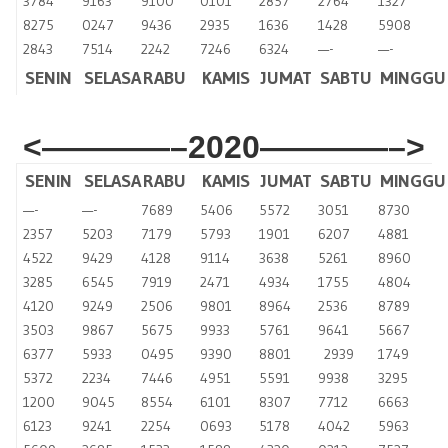
3784
9163
9100
0101
2857
2764
1327
8275
0247
9436
2935
1636
1428
5908
2843
7514
2242
7246
6324
—-
—-
SENIN
SELASA
RABU
KAMIS
JUMAT
SABTU
MINGGU
<————–2020
————–>
SENIN
SELASA
RABU
KAMIS
JUMAT
SABTU
MINGGU
—-
—-
7689
5406
5572
3051
8730
2357
5203
7179
5793
1901
6207
4881
4522
9429
4128
9114
3638
5261
8960
3285
6545
7919
2471
4934
1755
4804
4120
9249
2506
9801
8964
2536
8789
3503
9867
5675
9933
5761
9641
5667
6377
5933
0495
9390
8801
2939
1749
5372
2234
7446
4951
5591
9938
3295
1200
9045
8554
6101
8307
7712
6663
6123
9241
2254
0693
5178
4042
5963