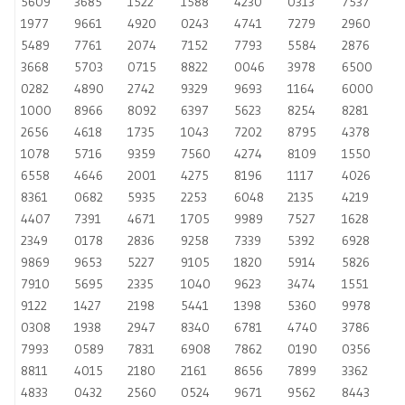
5609
3685
1522
1588
4230
0313
7537
1977
9661
4920
0243
4741
7279
2960
5489
7761
2074
7152
7793
5584
2876
3668
5703
0715
8822
0046
3978
6500
0282
4890
2742
9329
9693
1164
6000
1000
8966
8092
6397
5623
8254
8281
2656
4618
1735
1043
7202
8795
4378
1078
5716
9359
7560
4274
8109
1550
6558
4646
2001
4275
8196
1117
4026
8361
0682
5935
2253
6048
2135
4219
4407
7391
4671
1705
9989
7527
1628
2349
0178
2836
9258
7339
5392
6928
9869
9653
5227
9105
1820
5914
5826
7910
5695
2335
1040
9623
3474
1551
9122
1427
2198
5441
1398
5360
9978
0308
1938
2947
8340
6781
4740
3786
7993
0589
7831
6908
7862
0190
0356
8811
4015
2180
2161
8656
7899
3362
4833
0432
2560
0524
9671
9562
8443