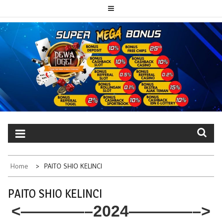
Skip
to
content
PAITO TOTO
Portal berita dewatogel update setiap hari
DEWATOGEL
Home
PAITO SHIO KELINCI
PAITO SHIO KELINCI
<————–2024————–>