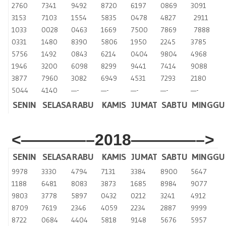
2760
7341
9492
8720
6197
0869
3091
3153
7103
1554
5835
0478
4827
2911
1033
0028
0463
1669
7500
7869
7888
0331
1480
8390
5806
1950
2245
3785
5756
1492
0843
6214
0404
9804
4968
1946
3200
6098
8299
9441
7414
9088
3877
7960
3082
6949
4531
7293
2180
5044
4140
—-
—-
—-
—-
—-
SENIN
SELASA
RABU
KAMIS
JUMAT
SABTU
MINGGU
<————–2018————–>
SENIN
SELASA
RABU
KAMIS
JUMAT
SABTU
MINGGU
9978
3330
4794
7131
3384
8900
5647
1188
6481
8083
3873
1685
8984
9077
9803
3778
5897
0432
0212
3241
4912
8709
7619
2346
4059
2234
2887
9999
8722
0684
4404
5818
9148
5676
5957