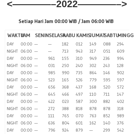
<————–2022————–>
Setiap Hari Jam 00:00 WIB /
Jam 06:00 WIB
WAKTU
JAM
SENIN
SELASA
RABU
KAMIS
JUMAT
SABTU
MINGG
DAY
00:00
—
—
182
012
149
088
294
NIGHT
06:00
—
—
713
943
317
051
609
DAY
00:00
—
961
155
310
949
236
994
NIGHT
06:00
—
031
250
240
302
243
128
DAY
00:00
—
985
990
735
864
146
902
NIGHT
06:00
—
523
165
526
779
595
597
DAY
00:00
—
656
368
437
168
520
572
NIGHT
06:00
—
645
466
497
110
711
147
DAY
00:00
—
422
023
587
300
882
402
NIGHT
06:00
—
272
388
818
878
878
318
DAY
00:00
—
111
765
070
763
852
989
NIGHT
06:00
—
636
804
601
162
140
376
DAY
00:00
—
796
924
879
—
299
542