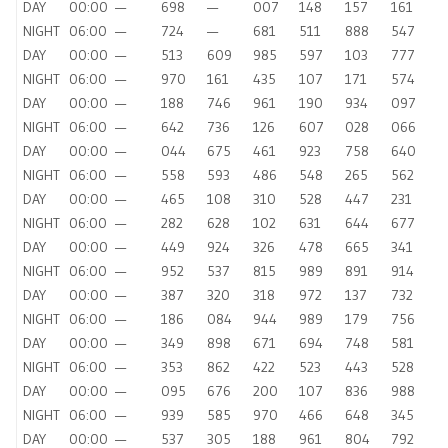
DAY
00:00
—
698
—
007
148
157
161
NIGHT
06:00
—
724
—
681
511
888
547
DAY
00:00
—
513
609
985
597
103
777
NIGHT
06:00
—
970
161
435
107
171
574
DAY
00:00
—
188
746
961
190
934
097
NIGHT
06:00
—
642
736
126
607
028
066
DAY
00:00
—
044
675
461
923
758
640
NIGHT
06:00
—
558
593
486
548
265
562
DAY
00:00
—
465
108
310
528
447
231
NIGHT
06:00
—
282
628
102
631
644
677
DAY
00:00
—
449
924
326
478
665
341
NIGHT
06:00
—
952
537
815
989
891
914
DAY
00:00
—
387
320
318
972
137
732
NIGHT
06:00
—
186
084
944
989
179
756
DAY
00:00
—
349
898
671
694
748
581
NIGHT
06:00
—
353
862
422
523
443
528
DAY
00:00
—
095
676
200
107
836
988
NIGHT
06:00
—
939
585
970
466
648
345
DAY
00:00
—
537
305
188
961
804
792