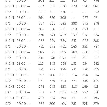
DAY
00:00
—
204
215
116
965
714
794
NIGHT
06:00
—
662
585
550
278
870
161
DAY
00:00
—
600
781
776
—
—
552
NIGHT
06:00
—
264
680
308
—
987
021
DAY
00:00
—
567
005
595
390
545
878
NIGHT
06:00
—
205
556
521
618
973
215
DAY
00:00
—
270
743
457
047
932
024
NIGHT
06:00
—
052
994
754
832
048
286
DAY
00:00
—
751
078
401
145
351
747
NIGHT
06:00
—
185
871
916
380
550
086
DAY
00:00
—
231
948
073
923
215
817
NIGHT
06:00
—
117
545
038
152
934
982
DAY
00:00
—
481
908
356
721
490
415
NIGHT
06:00
—
917
306
085
894
254
584
DAY
00:00
—
081
789
803
771
535
374
NIGHT
06:00
—
072
645
820
810
189
413
DAY
00:00
—
093
767
607
492
777
560
NIGHT
06:00
—
498
504
390
733
627
396
DAY
00:00
—
867
200
104
282
221
279