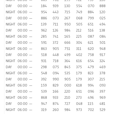
DAY
00:00
—
184
939
130
554
070
888
NIGHT
06:00
—
954
443
715
749
884
120
DAY
00:00
—
886
073
267
068
799
025
NIGHT
06:00
—
139
711
950
505
651
494
DAY
00:00
—
962
126
984
212
516
138
NIGHT
06:00
—
285
741
165
225
087
084
DAY
00:00
—
591
372
666
304
621
501
NIGHT
06:00
—
863
905
751
311
620
948
DAY
00:00
—
518
448
499
402
758
917
NIGHT
06:00
—
931
718
364
616
654
324
DAY
00:00
—
298
075
845
375
479
469
NIGHT
06:00
—
548
094
535
179
823
378
DAY
00:00
—
392
990
905
179
307
215
NIGHT
06:00
—
159
829
000
618
994
093
DAY
00:00
—
539
166
220
651
096
397
NIGHT
06:00
—
868
933
210
273
496
969
DAY
00:00
—
947
874
727
048
115
481
NIGHT
06:00
—
319
260
984
973
702
529