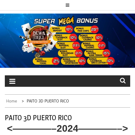
Skip
to
content
PAITO TOTO
Portal berita dewatogel update setiap hari
DEWATOGEL
Home
PAITO 3D PUERTO RICO
PAITO 3D PUERTO RICO
<————–2024————–>