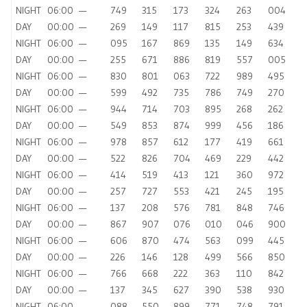
NIGHT
06:00
—
749
315
173
324
263
004
DAY
00:00
—
269
149
117
815
253
439
NIGHT
06:00
—
095
167
869
135
149
634
DAY
00:00
—
255
671
886
819
557
005
NIGHT
06:00
—
830
801
063
722
989
495
DAY
00:00
—
599
492
735
786
749
270
NIGHT
06:00
—
944
714
703
895
268
262
DAY
00:00
—
549
853
874
999
456
186
NIGHT
06:00
—
978
857
612
177
419
661
DAY
00:00
—
522
826
704
469
229
442
NIGHT
06:00
—
414
519
413
121
360
972
DAY
00:00
—
257
727
553
421
245
195
NIGHT
06:00
—
137
208
576
781
848
746
DAY
00:00
—
867
907
076
010
046
900
NIGHT
06:00
—
606
870
474
563
099
445
DAY
00:00
—
226
146
128
499
566
850
NIGHT
06:00
—
766
668
222
363
110
842
DAY
00:00
—
137
345
627
390
538
930
NIGHT
06:00
—
088
550
899
771
748
791