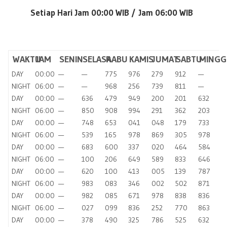
Setiap Hari Jam 00:00 WIB /
Jam 06:00 WIB
​
WAKTU
JAM
SENIN
SELASA
RABU
KAMIS
JUMAT
SABTU
MINGG
DAY
00:00
—
—
775
976
279
912
—
NIGHT
06:00
—
—
968
256
739
811
—
DAY
00:00
—
636
479
949
200
201
632
NIGHT
06:00
—
850
908
994
291
362
203
DAY
00:00
—
748
653
041
048
179
733
NIGHT
06:00
—
539
165
978
869
305
978
DAY
00:00
—
683
600
337
020
464
584
NIGHT
06:00
—
100
206
649
589
833
646
DAY
00:00
—
620
100
413
005
139
787
NIGHT
06:00
—
983
083
346
002
502
871
DAY
00:00
—
982
085
671
978
838
836
NIGHT
06:00
—
027
099
836
252
770
863
DAY
00:00
—
378
490
325
786
525
632