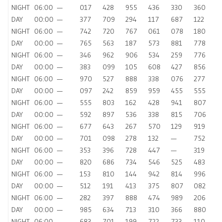
NIGHT
06:00
—
017
428
955
436
330
360
DAY
00:00
—
377
709
294
117
687
122
NIGHT
06:00
—
742
720
767
061
078
180
DAY
00:00
—
765
563
187
573
881
778
NIGHT
06:00
—
346
962
906
534
259
776
DAY
00:00
—
383
099
105
608
427
856
NIGHT
06:00
—
970
527
888
338
076
277
DAY
00:00
—
097
242
859
959
455
555
NIGHT
06:00
—
555
803
162
428
941
807
DAY
00:00
—
592
897
536
338
815
706
NIGHT
06:00
—
677
643
267
570
129
919
DAY
00:00
—
701
098
278
132
—
752
NIGHT
06:00
—
353
396
728
447
—
319
DAY
00:00
—
820
686
734
546
525
483
NIGHT
06:00
—
153
810
144
942
814
996
DAY
00:00
—
512
191
413
375
807
082
NIGHT
06:00
—
282
397
888
474
989
206
DAY
00:00
—
985
634
713
310
366
880
NIGHT
06:00
—
683
701
199
722
733
110