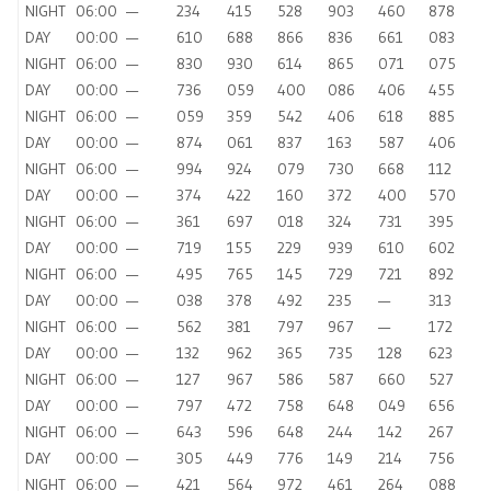
NIGHT
06:00
—
234
415
528
903
460
878
DAY
00:00
—
610
688
866
836
661
083
NIGHT
06:00
—
830
930
614
865
071
075
DAY
00:00
—
736
059
400
086
406
455
NIGHT
06:00
—
059
359
542
406
618
885
DAY
00:00
—
874
061
837
163
587
406
NIGHT
06:00
—
994
924
079
730
668
112
DAY
00:00
—
374
422
160
372
400
570
NIGHT
06:00
—
361
697
018
324
731
395
DAY
00:00
—
719
155
229
939
610
602
NIGHT
06:00
—
495
765
145
729
721
892
DAY
00:00
—
038
378
492
235
—
313
NIGHT
06:00
—
562
381
797
967
—
172
DAY
00:00
—
132
962
365
735
128
623
NIGHT
06:00
—
127
967
586
587
660
527
DAY
00:00
—
797
472
758
648
049
656
NIGHT
06:00
—
643
596
648
244
142
267
DAY
00:00
—
305
449
776
149
214
756
NIGHT
06:00
—
421
564
972
461
264
088