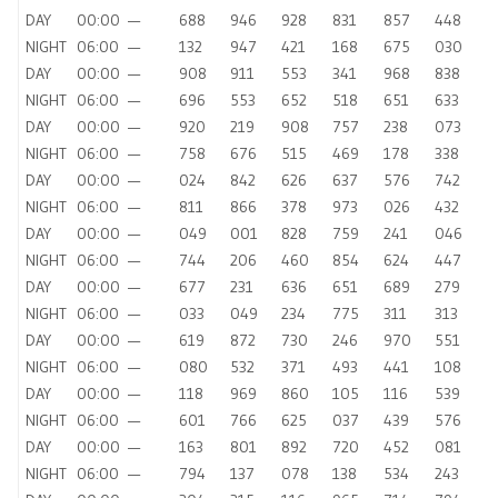
DAY
00:00
—
688
946
928
831
857
448
NIGHT
06:00
—
132
947
421
168
675
030
DAY
00:00
—
908
911
553
341
968
838
NIGHT
06:00
—
696
553
652
518
651
633
DAY
00:00
—
920
219
908
757
238
073
NIGHT
06:00
—
758
676
515
469
178
338
DAY
00:00
—
024
842
626
637
576
742
NIGHT
06:00
—
811
866
378
973
026
432
DAY
00:00
—
049
001
828
759
241
046
NIGHT
06:00
—
744
206
460
854
624
447
DAY
00:00
—
677
231
636
651
689
279
NIGHT
06:00
—
033
049
234
775
311
313
DAY
00:00
—
619
872
730
246
970
551
NIGHT
06:00
—
080
532
371
493
441
108
DAY
00:00
—
118
969
860
105
116
539
NIGHT
06:00
—
601
766
625
037
439
576
DAY
00:00
—
163
801
892
720
452
081
NIGHT
06:00
—
794
137
078
138
534
243