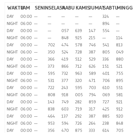
WAKTU
JAM
SENIN
SELASA
RABU
KAMIS
JUMAT
SABTU
MINGG
DAY
00:00
—
—
—
—
—
324
—
NIGHT
06:00
—
—
—
—
—
894
—
DAY
00:00
—
—
057
639
147
554
—
NIGHT
06:00
—
—
848
925
215
—
114
DAY
00:00
—
702
474
578
746
541
813
NIGHT
06:00
—
350
524
728
387
805
049
DAY
00:00
—
366
419
512
529
336
880
NIGHT
06:00
—
373
866
712
626
151
521
DAY
00:00
—
595
732
963
589
401
755
NIGHT
06:00
—
531
377
320
471
706
895
DAY
00:00
—
722
243
595
703
610
551
NIGHT
06:00
—
808
918
005
794
069
581
DAY
00:00
—
143
749
282
859
727
921
NIGHT
06:00
—
838
603
719
317
425
912
DAY
00:00
—
464
137
292
387
885
920
NIGHT
06:00
—
953
594
726
264
238
848
DAY
00:00
—
356
470
875
333
614
705