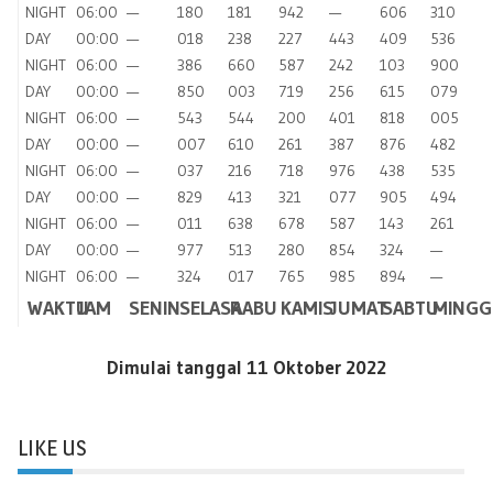
NIGHT
06:00
—
180
181
942
—
606
310
DAY
00:00
—
018
238
227
443
409
536
NIGHT
06:00
—
386
660
587
242
103
900
DAY
00:00
—
850
003
719
256
615
079
NIGHT
06:00
—
543
544
200
401
818
005
DAY
00:00
—
007
610
261
387
876
482
NIGHT
06:00
—
037
216
718
976
438
535
DAY
00:00
—
829
413
321
077
905
494
NIGHT
06:00
—
011
638
678
587
143
261
DAY
00:00
—
977
513
280
854
324
—
NIGHT
06:00
—
324
017
765
985
894
—
WAKTU
JAM
SENIN
SELASA
RABU
KAMIS
JUMAT
SABTU
MINGG
Dimulai tanggal 11 Oktober 2022
LIKE US