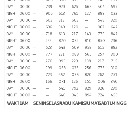
DAY
00:00
—
739
973
625
665
404
597
NIGHT
06:00
—
906
613
761
127
889
033
DAY
00:00
—
603
313
603
—
549
320
NIGHT
06:00
—
636
343
120
—
962
647
DAY
00:00
—
718
613
217
143
779
847
NIGHT
06:00
—
233
870
072
810
850
736
DAY
00:00
—
523
643
509
958
615
882
NIGHT
06:00
—
777
231
089
565
257
300
DAY
00:00
—
270
995
229
138
217
715
NIGHT
06:00
—
399
058
035
256
775
310
DAY
00:00
—
723
352
075
820
262
751
NIGHT
06:00
—
166
071
126
151
006
340
DAY
00:00
—
—
541
792
829
926
230
NIGHT
06:00
—
—
646
945
894
724
459
WAKTU
JAM
SENIN
SELASA
RABU
KAMIS
JUMAT
SABTU
MINGG