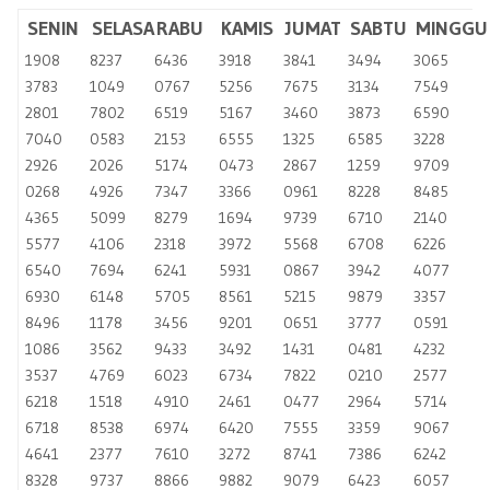
SENIN
SELASA
RABU
KAMIS
JUMAT
SABTU
MINGGU
1908
8237
6436
3918
3841
3494
3065
3783
1049
0767
5256
7675
3134
7549
2801
7802
6519
5167
3460
3873
6590
7040
0583
2153
6555
1325
6585
3228
2926
2026
5174
0473
2867
1259
9709
0268
4926
7347
3366
0961
8228
8485
4365
5099
8279
1694
9739
6710
2140
5577
4106
2318
3972
5568
6708
6226
6540
7694
6241
5931
0867
3942
4077
6930
6148
5705
8561
5215
9879
3357
8496
1178
3456
9201
0651
3777
0591
1086
3562
9433
3492
1431
0481
4232
3537
4769
6023
6734
7822
0210
2577
6218
1518
4910
2461
0477
2964
5714
6718
8538
6974
6420
7555
3359
9067
4641
2377
7610
3272
8741
7386
6242
8328
9737
8866
9882
9079
6423
6057