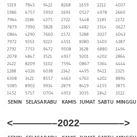
5319
7845
9422
8268
1659
2212
4037
1986
6757
5950
1693
0527
4978
2660
7964
2186
4375
2722
5448
1183
2272
7879
7990
5828
2365
4682
1514
0627
0864
4290
7660
1572
5288
3027
4043
7972
9353
9223
4551
8380
1403
4387
2792
7753
9472
9508
3628
6880
1494
2078
4847
3521
4937
9201
4202
2864
2422
8209
5102
7594
0867
5364
4444
1288
4026
6038
2342
4495
9411
2325
6308
3421
8557
4463
4763
4202
8894
5085
8902
9934
2879
8419
4155
3875
1452
5717
0704
4953
3035
1842
3522
SENIN
SELASA
RABU
KAMIS
JUMAT
SABTU
MINGGU
<————–2022————–>