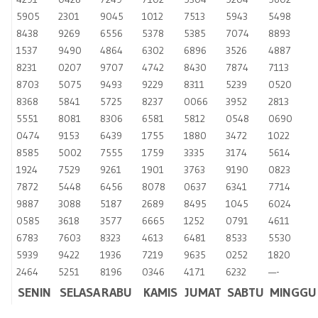
5905
2301
9045
1012
7513
5943
5498
8438
9269
6556
5378
5385
7074
8893
1537
9490
4864
6302
6896
3526
4887
8231
0207
9707
4742
8430
7874
7113
8703
5075
9493
9229
8311
5239
0520
8368
5841
5725
8237
0066
3952
2813
5551
8081
8306
6581
5812
0548
0690
0474
9153
6439
1755
1880
3472
1022
8585
5002
7555
1759
3335
3174
5614
1924
7529
9261
1901
3763
9190
0823
7872
5448
6456
8078
0637
6341
7714
9887
3088
5187
2689
8495
1045
6024
0585
3618
3577
6665
1252
0791
4611
6783
7603
8323
4613
6481
8533
5530
5939
9422
1936
7219
9635
0252
1820
2464
5251
8196
0346
4171
6232
—-
SENIN
SELASA
RABU
KAMIS
JUMAT
SABTU
MINGGU