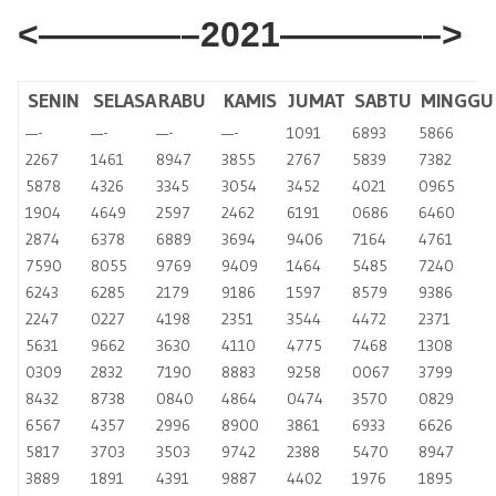
<————–2021————–>
SENIN
SELASA
RABU
KAMIS
JUMAT
SABTU
MINGGU
—-
—-
—-
—-
1091
6893
5866
2267
1461
8947
3855
2767
5839
7382
5878
4326
3345
3054
3452
4021
0965
1904
4649
2597
2462
6191
0686
6460
2874
6378
6889
3694
9406
7164
4761
7590
8055
9769
9409
1464
5485
7240
6243
6285
2179
9186
1597
8579
9386
2247
0227
4198
2351
3544
4472
2371
5631
9662
3630
4110
4775
7468
1308
0309
2832
7190
8883
9258
0067
3799
8432
8738
0840
4864
0474
3570
0829
6567
4357
2996
8900
3861
6933
6626
5817
3703
3503
9742
2388
5470
8947
3889
1891
4391
9887
4402
1976
1895