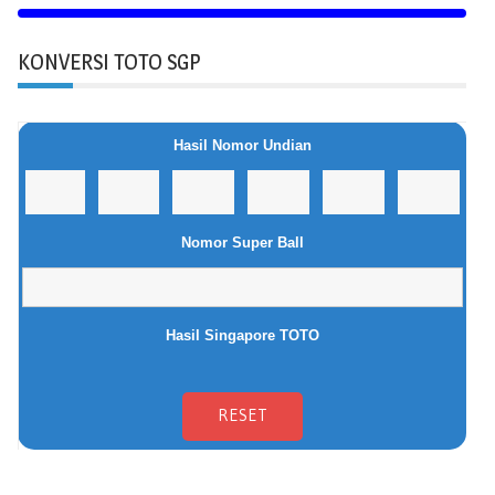
KONVERSI TOTO SGP
Hasil Nomor Undian
Nomor Super Ball
Hasil Singapore TOTO