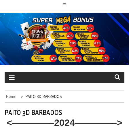
Skip
to
content
PAITO TOTO
Portal berita dewatogel update setiap hari
DEWATOGEL
Home
PAITO 3D BARBADOS
PAITO 3D BARBADOS
<————–2024
————–>