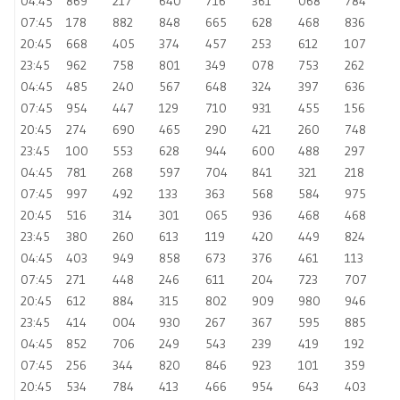
04:45
869
217
640
716
361
068
784
07:45
178
882
848
665
628
468
836
20:45
668
405
374
457
253
612
107
23:45
962
758
801
349
078
753
262
04:45
485
240
567
648
324
397
636
07:45
954
447
129
710
931
455
156
20:45
274
690
465
290
421
260
748
23:45
100
553
628
944
600
488
297
04:45
781
268
597
704
841
321
218
07:45
997
492
133
363
568
584
975
20:45
516
314
301
065
936
468
468
23:45
380
260
613
119
420
449
824
04:45
403
949
858
673
376
461
113
07:45
271
448
246
611
204
723
707
20:45
612
884
315
802
909
980
946
23:45
414
004
930
267
367
595
885
04:45
852
706
249
543
239
419
192
07:45
256
344
820
846
923
101
359
20:45
534
784
413
466
954
643
403