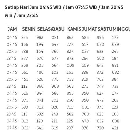
Setiap Hari Jam 04:45 WIB /
Jam 07:45 WIB / Jam 20:45
WIB / Jam 23:45
JAM
SENIN
SELASA
RABU
KAMIS
JUMAT
SABTU
MINGG
04:45
325
982
081
862
586
995
179
07:45
166
194
647
277
517
020
039
20:45
738
154
766
827
027
633
245
23:45
277
676
677
873
264
560
184
04:45
259
305
564
009
109
642
881
07:45
661
496
103
165
336
372
082
20:45
455
520
776
758
319
762
384
23:45
112
866
908
668
275
747
733
04:45
516
944
586
896
350
627
177
07:45
875
071
302
260
350
472
263
20:45
633
013
926
711
001
375
123
23:45
313
632
243
582
780
625
168
04:45
012
129
211
125
479
032
088
07:45
053
641
619
237
378
720
431