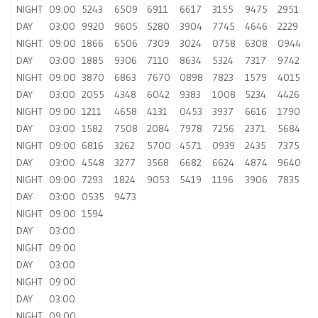
NIGHT
09:00
5243
6509
6911
6617
3155
9475
2951
DAY
03:00
9920
9605
5280
3904
7745
4646
2229
NIGHT
09:00
1866
6506
7309
3024
0758
6308
0944
DAY
03:00
1885
9306
7110
8634
5324
7317
9742
NIGHT
09:00
3870
6863
7670
0898
7823
1579
4015
DAY
03:00
2055
4348
6042
9383
1008
5234
4426
NIGHT
09:00
1211
4658
4131
0453
3937
6616
1790
DAY
03:00
1582
7508
2084
7978
7256
2371
5684
NIGHT
09:00
6816
3262
5700
4571
0939
2435
7375
DAY
03:00
4548
3277
3568
6682
6624
4874
9640
NIGHT
09:00
7293
1824
9053
5419
1196
3906
7835
DAY
03:00
0535
9473
NIGHT
09:00
1594
DAY
03:00
NIGHT
09:00
DAY
03:00
NIGHT
09:00
DAY
03:00
NIGHT
09:00