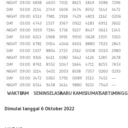
NIGHT
09:00
6838
4605
7031
8615
1849
5086
7296
DAY
03:00
2154
2749
1606
3474
8352
5143
3472
NIGHT
09:00
6513
7981
1918
7429
4801
2162
0206
DAY
03:00
4743
1537
3567
0922
4183
6951
3602
NIGHT
09:00
5959
7394
5736
9237
8437
0613
1345
DAY
03:00
6213
1968
3991
9950
0628
1935
5310
NIGHT
09:00
6781
0914
4046
6601
8880
7023
2845
DAY
03:00
1337
8804
2723
2562
0508
0510
2980
NIGHT
09:00
9316
6411
0382
5642
4126
1285
2678
DAY
03:00
8761
8552
1047
1664
4711
8255
7653
NIGHT
09:00
3214
5401
2003
8338
7357
0260
0293
DAY
03:00
3472
0363
5791
0089
3513
7452
—-
NIGHT
09:00
6514
9458
3414
9880
9233
7540
—-
WAKTU
JAM
SENIN
SELASA
RABU
KAMIS
JUMAT
SABTU
MINGG
Dimulai tanggal 6 Oktober 2022