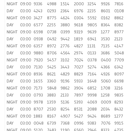
NIGHT
09:00
9336
4988
1514
2000
3254
9926
7816
DAY
03:00
4243
0293
2364
6976
2235
8601
0108
NIGHT
09:00
3427
8775
4624
0304
5592
0162
8862
DAY
03:00
6577
2255
3880
9618
9805
8364
8382
NIGHT
09:00
6598
0738
0399
9319
9639
1277
8977
DAY
03:00
0938
0492
9442
1819
6941
3530
2123
NIGHT
09:00
6357
8972
2776
4827
1131
7135
4147
DAY
03:00
9880
8706
4564
2974
0133
3686
5048
NIGHT
09:00
7920
5457
3102
7024
0378
0400
7709
DAY
03:00
7130
5425
3443
7027
5274
4366
6342
NIGHT
09:00
8936
8621
4829
8829
7164
4926
8097
DAY
03:00
1655
3360
9196
5933
1648
5060
6698
NIGHT
09:00
7173
5848
9862
3904
6852
1708
3216
DAY
03:00
0793
3883
2133
7897
9998
1258
9835
NIGHT
09:00
9978
1359
5136
5393
4069
0009
8293
DAY
03:00
8707
2530
8254
8531
2088
2034
8432
NIGHT
09:00
1883
8167
4907
5427
9424
8689
1277
DAY
03:00
0048
6739
7368
0996
9383
7076
9915
NIGHT
09:00
5120
7483
1190
6560
2946
8323
4735