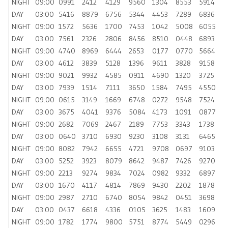
NIGHT
09:00
0991
2412
4129
9560
1304
8553
5914
DAY
03:00
5416
8879
6756
5344
4453
7289
6836
NIGHT
09:00
1572
5636
1700
7453
1042
5008
6055
DAY
03:00
7561
2326
2806
8456
8510
0448
6893
NIGHT
09:00
4740
8969
6444
2653
0177
0770
5664
DAY
03:00
4612
3839
5128
1396
9611
3828
9158
NIGHT
09:00
9021
9932
4585
0911
4690
1320
3725
DAY
03:00
7939
1514
7111
3650
1584
7495
4550
NIGHT
09:00
0615
3149
1669
6748
0272
9548
7524
DAY
03:00
3675
4041
9376
5084
4173
1091
0877
NIGHT
09:00
2682
7069
2467
2189
7753
3343
1738
DAY
03:00
0640
3710
6930
9230
3108
3131
6465
NIGHT
09:00
8082
7942
6655
4721
9708
0697
9103
DAY
03:00
5252
3923
8079
8642
9487
7426
9270
NIGHT
09:00
2213
9274
9834
7024
0982
9332
6897
DAY
03:00
1670
4117
4814
7869
9430
2202
1878
NIGHT
09:00
2987
2710
6740
8054
9842
0451
3698
DAY
03:00
0437
6618
4336
0105
3625
1483
1609
NIGHT
09:00
1782
1774
9800
5751
8774
5449
0296