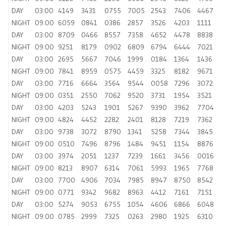
DAY
03:00
4149
3431
0755
7005
2543
7406
4467
NIGHT
09:00
6059
0841
0386
2857
3526
4203
1111
DAY
03:00
8709
0466
8557
7358
4652
4478
8838
NIGHT
09:00
9251
8179
0902
6809
6794
6444
7021
DAY
03:00
2695
5667
7046
1999
0184
1364
1436
NIGHT
09:00
7841
8959
0575
4459
3325
8182
9671
DAY
03:00
7716
6664
3564
9544
0058
7296
3072
NIGHT
09:00
0351
2550
7062
9520
3731
1954
3521
DAY
03:00
4203
5243
1901
5267
9390
3962
7704
NIGHT
09:00
4824
4452
2282
2401
8128
7219
7362
DAY
03:00
9738
3072
8790
1341
5258
7344
3845
NIGHT
09:00
0510
7496
8796
1484
9451
1154
8876
DAY
03:00
3974
2051
1237
7239
1661
3456
0016
NIGHT
09:00
8213
8907
6314
7061
5993
1965
7768
DAY
03:00
7700
4906
7034
7985
8947
8750
8542
NIGHT
09:00
0771
9342
9682
8963
4412
7161
7151
DAY
03:00
5274
9053
6755
1054
4606
6866
6048
NIGHT
09:00
0785
2999
7325
0263
2980
1925
6310