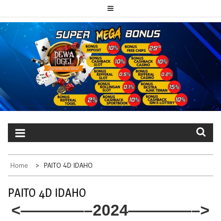
Skip
to
content
PAITO TOTO
Portal berita dewatogel update setiap hari
DEWATOGEL
Home
PAITO 4D IDAHO
PAITO 4D IDAHO
<————–2024————–>