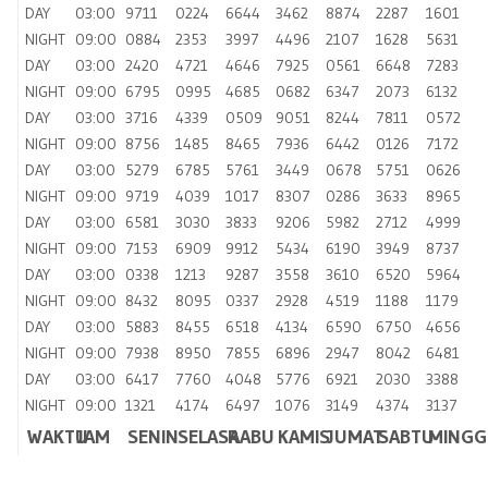
DAY
03:00
9711
0224
6644
3462
8874
2287
1601
NIGHT
09:00
0884
2353
3997
4496
2107
1628
5631
DAY
03:00
2420
4721
4646
7925
0561
6648
7283
NIGHT
09:00
6795
0995
4685
0682
6347
2073
6132
DAY
03:00
3716
4339
0509
9051
8244
7811
0572
NIGHT
09:00
8756
1485
8465
7936
6442
0126
7172
DAY
03:00
5279
6785
5761
3449
0678
5751
0626
NIGHT
09:00
9719
4039
1017
8307
0286
3633
8965
DAY
03:00
6581
3030
3833
9206
5982
2712
4999
NIGHT
09:00
7153
6909
9912
5434
6190
3949
8737
DAY
03:00
0338
1213
9287
3558
3610
6520
5964
NIGHT
09:00
8432
8095
0337
2928
4519
1188
1179
DAY
03:00
5883
8455
6518
4134
6590
6750
4656
NIGHT
09:00
7938
8950
7855
6896
2947
8042
6481
DAY
03:00
6417
7760
4048
5776
6921
2030
3388
NIGHT
09:00
1321
4174
6497
1076
3149
4374
3137
WAKTU
JAM
SENIN
SELASA
RABU
KAMIS
JUMAT
SABTU
MINGG