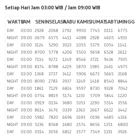
Setiap Hari Jam 03:00 WIB /
Jam 09:00 WIB
WAKTU
JAM
SENIN
SELASA
RABU
KAMIS
JUMAT
SABTU
MINGG
DAY
03:00
2928
2068
2792
9950
7745
0111
6775
NIGHT
09:00
0679
6575
4411
4088
2928
4605
4933
DAY
03:00
3124
5290
3023
1055
5379
0354
1141
NIGHT
09:00
8700
5778
4206
5503
9658
6528
2612
DAY
03:00
7114
9272
1249
8546
3721
9436
7935
NIGHT
09:00
8374
8788
4229
1870
1985
2461
4975
DAY
03:00
1368
3737
3412
5906
6673
5665
3168
NIGHT
09:00
8090
2783
3937
3249
1418
8540
8844
DAY
03:00
1861
7129
6824
9597
8730
9328
7042
NIGHT
09:00
0754
8819
5174
1233
5709
5844
1220
DAY
03:00
0919
0134
3680
5353
2290
5514
3556
NIGHT
09:00
8614
3476
0339
2363
2667
6622
3442
DAY
03:00
5982
7820
6696
1693
0196
4685
4316
NIGHT
09:00
5236
8568
1680
2574
8656
1351
6800
DAY
03:00
0314
3056
6812
3577
7549
1331
3926