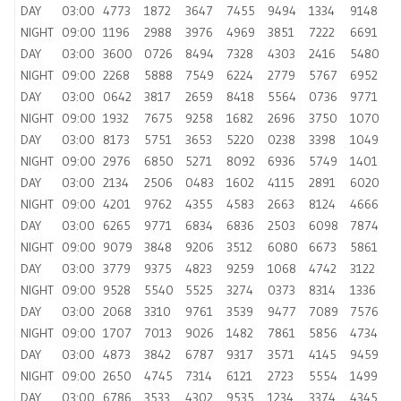
DAY
03:00
4773
1872
3647
7455
9494
1334
9148
NIGHT
09:00
1196
2988
3976
4969
3851
7222
6691
DAY
03:00
3600
0726
8494
7328
4303
2416
5480
NIGHT
09:00
2268
5888
7549
6224
2779
5767
6952
DAY
03:00
0642
3817
2659
8418
5564
0736
9771
NIGHT
09:00
1932
7675
9258
1682
2696
3750
1070
DAY
03:00
8173
5751
3653
5220
0238
3398
1049
NIGHT
09:00
2976
6850
5271
8092
6936
5749
1401
DAY
03:00
2134
2506
0483
1602
4115
2891
6020
NIGHT
09:00
4201
9762
4355
4583
2663
8124
4666
DAY
03:00
6265
9771
6834
6836
2503
6098
7874
NIGHT
09:00
9079
3848
9206
3512
6080
6673
5861
DAY
03:00
3779
9375
4823
9259
1068
4742
3122
NIGHT
09:00
9528
5540
5525
3274
0373
8314
1336
DAY
03:00
2068
3310
9761
3539
9477
7089
7576
NIGHT
09:00
1707
7013
9026
1482
7861
5856
4734
DAY
03:00
4873
3842
6787
9317
3571
4145
9459
NIGHT
09:00
2650
4745
7314
6121
2723
5554
1499
DAY
03:00
6786
3533
4302
9535
1234
3374
4345