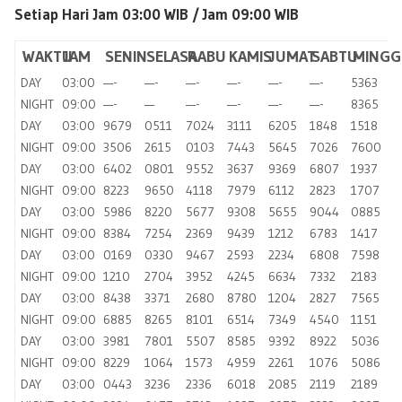
Setiap Hari Jam 03:00 WIB /
Jam 09:00 WIB
WAKTU
JAM
SENIN
SELASA
RABU
KAMIS
JUMAT
SABTU
MINGG
DAY
03:00
—-
—-
—-
—-
—-
—-
5363
NIGHT
09:00
—-
—
—-
—-
—-
—-
8365
DAY
03:00
9679
0511
7024
3111
6205
1848
1518
NIGHT
09:00
3506
2615
0103
7443
5645
7026
7600
DAY
03:00
6402
0801
9552
3637
9369
6807
1937
NIGHT
09:00
8223
9650
4118
7979
6112
2823
1707
DAY
03:00
5986
8220
5677
9308
5655
9044
0885
NIGHT
09:00
8384
7254
2369
9439
1212
6783
1417
DAY
03:00
0169
0330
9467
2593
2234
6808
7598
NIGHT
09:00
1210
2704
3952
4245
6634
7332
2183
DAY
03:00
8438
3371
2680
8780
1204
2827
7565
NIGHT
09:00
6885
8265
8101
6514
7349
4540
1151
DAY
03:00
3981
7801
5507
8585
9392
8922
5036
NIGHT
09:00
8229
1064
1573
4959
2261
1076
5086
DAY
03:00
0443
3236
2336
6018
2085
2119
2189