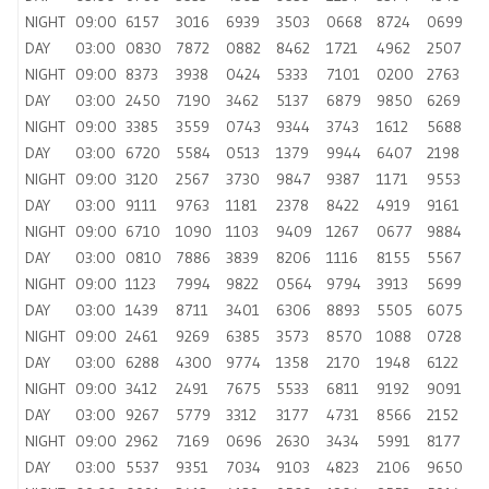
NIGHT
09:00
6157
3016
6939
3503
0668
8724
0699
DAY
03:00
0830
7872
0882
8462
1721
4962
2507
NIGHT
09:00
8373
3938
0424
5333
7101
0200
2763
DAY
03:00
2450
7190
3462
5137
6879
9850
6269
NIGHT
09:00
3385
3559
0743
9344
3743
1612
5688
DAY
03:00
6720
5584
0513
1379
9944
6407
2198
NIGHT
09:00
3120
2567
3730
9847
9387
1171
9553
DAY
03:00
9111
9763
1181
2378
8422
4919
9161
NIGHT
09:00
6710
1090
1103
9409
1267
0677
9884
DAY
03:00
0810
7886
3839
8206
1116
8155
5567
NIGHT
09:00
1123
7994
9822
0564
9794
3913
5699
DAY
03:00
1439
8711
3401
6306
8893
5505
6075
NIGHT
09:00
2461
9269
6385
3573
8570
1088
0728
DAY
03:00
6288
4300
9774
1358
2170
1948
6122
NIGHT
09:00
3412
2491
7675
5533
6811
9192
9091
DAY
03:00
9267
5779
3312
3177
4731
8566
2152
NIGHT
09:00
2962
7169
0696
2630
3434
5991
8177
DAY
03:00
5537
9351
7034
9103
4823
2106
9650