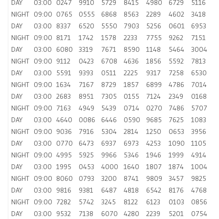
DAY
03:00
0247
9910
5729
8415
4980
6729
5116
NIGHT
09:00
0765
0555
6868
8563
2289
4602
3418
DAY
03:00
8337
6520
5550
7903
5256
0601
6953
NIGHT
09:00
8171
1742
1578
2233
7755
9262
7151
DAY
03:00
6080
3319
7671
8590
1148
5464
3004
NIGHT
09:00
9112
0423
6708
4636
1856
5592
7813
DAY
03:00
5591
9393
0511
2225
9317
7258
6530
NIGHT
09:00
1634
7167
8729
1857
6899
4786
7014
DAY
03:00
2683
8951
7305
0155
7124
2349
0168
NIGHT
09:00
7163
4949
5439
0714
0270
7486
5707
DAY
03:00
4640
0086
6446
0590
9685
7625
1083
NIGHT
09:00
9036
7916
5304
2814
1250
0653
3956
DAY
03:00
0770
6473
6937
6973
4253
1090
1105
NIGHT
09:00
4995
5925
9966
5346
1946
1999
4914
DAY
03:00
1995
0453
4000
1640
1807
1874
1004
NIGHT
09:00
8060
0793
3200
8741
9809
3457
9825
DAY
03:00
9816
9381
6487
4818
6542
8176
4768
NIGHT
09:00
7282
5742
3245
8122
6123
0103
0856
DAY
03:00
9532
7138
6070
4280
2239
5201
0754