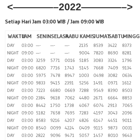
<————–2022————–>
Setiap Hari Jam 03:00 WIB /
Jam 09:00 WIB
WAKTU
JAM
SENIN
SELASA
RABU
KAMIS
JUMAT
SABTU
MINGG
DAY
03:00
—-
—-
—-
2135
8539
3422
8373
NIGHT
09:00
—-
—-
—-
9004
7820
8690
8281
DAY
03:00
3259
5771
0016
5185
3083
3324
1796
NIGHT
09:00
6820
7716
1743
5145
7668
7409
9134
DAY
03:00
5975
7478
8947
1003
0498
3082
0634
NIGHT
09:00
9833
9415
2391
5256
1491
0971
1612
DAY
03:00
7223
6680
0669
7288
9549
8390
8503
NIGHT
09:00
2384
9618
7062
4480
2671
6664
8853
DAY
03:00
8442
1750
1738
4067
6074
2913
7065
NIGHT
09:00
5182
7658
7695
7283
4197
3043
2096
DAY
03:00
8583
9216
4207
4826
6147
4451
9011
NIGHT
09:00
8540
0099
4224
0409
9115
9873
0031
DAY
03:00
2822
9096
9471
5057
1457
8010
9643