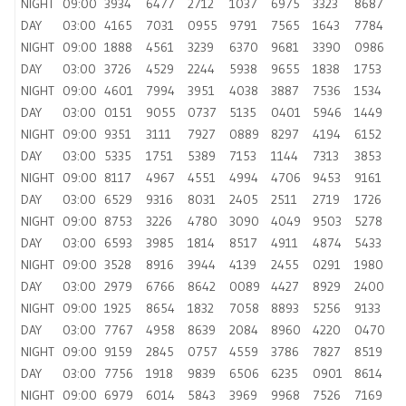
NIGHT
09:00
3934
6477
2712
1037
6975
3323
8687
DAY
03:00
4165
7031
0955
9791
7565
1643
7784
NIGHT
09:00
1888
4561
3239
6370
9681
3390
0986
DAY
03:00
3726
4529
2244
5938
9655
1838
1753
NIGHT
09:00
4601
7994
3951
4038
3887
7536
1534
DAY
03:00
0151
9055
0737
5135
0401
5946
1449
NIGHT
09:00
9351
3111
7927
0889
8297
4194
6152
DAY
03:00
5335
1751
5389
7153
1144
7313
3853
NIGHT
09:00
8117
4967
4551
4994
4706
9453
9161
DAY
03:00
6529
9316
8031
2405
2511
2719
1726
NIGHT
09:00
8753
3226
4780
3090
4049
9503
5278
DAY
03:00
6593
3985
1814
8517
4911
4874
5433
NIGHT
09:00
3528
8916
3944
4139
2455
0291
1980
DAY
03:00
2979
6766
8642
0089
4427
8929
2400
NIGHT
09:00
1925
8654
1832
7058
8893
5256
9133
DAY
03:00
7767
4958
8639
2084
8960
4220
0470
NIGHT
09:00
9159
2845
0757
4559
3786
7827
8519
DAY
03:00
7756
1918
9839
6506
6235
0901
8614
NIGHT
09:00
6979
6014
5843
3969
9968
7526
7169