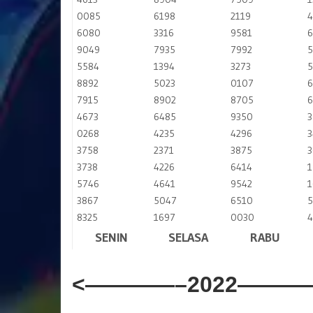
0085
6198
2119
4
6080
3316
9581
6
9049
7935
7992
5
5584
1394
3273
5
8892
5023
0107
6
7915
8902
8705
6
4673
6485
9350
3
0268
4235
4296
3
3758
2371
3875
3
3738
4226
6414
1
5746
4641
9542
1
3867
5047
6510
5
8325
1697
0030
4
SENIN
SELASA
RABU
<————–2022———