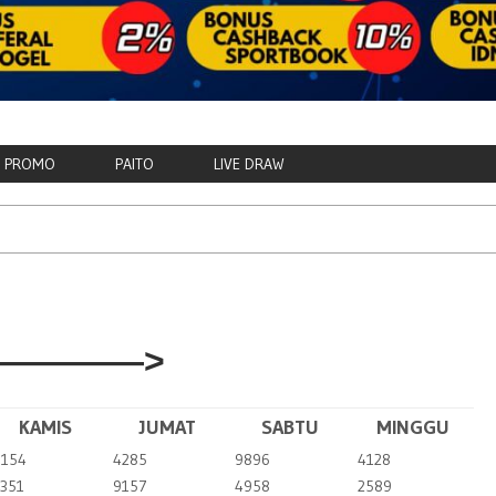
PROMO
PAITO
LIVE DRAW
—————>
KAMIS
JUMAT
SABTU
MINGGU
154
4285
9896
4128
351
9157
4958
2589