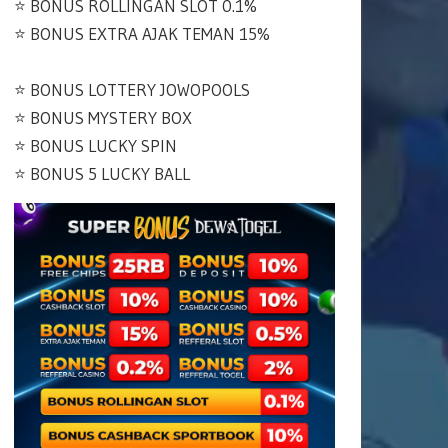
⭐️ BONUS ROLLINGAN SLOT 0.1%
⭐️ BONUS EXTRA AJAK TEMAN 15%
⭐️ BONUS LOTTERY JOWOPOOLS
⭐️ BONUS MYSTERY BOX
⭐️ BONUS LUCKY SPIN
⭐️ BONUS 5 LUCKY BALL