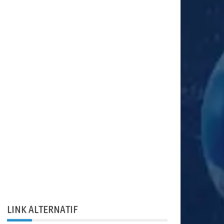
LINK ALTERNATIF