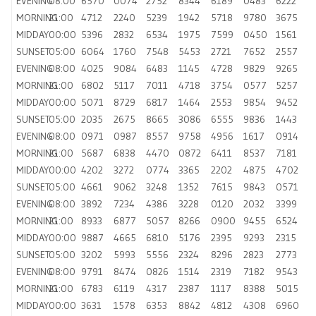
EVENING
08:00
6570
0074
2752
8344
6189
0483
6222
MORNING
21:00
4712
2240
5239
1942
5718
9780
3675
MIDDAY
00:00
5396
2832
6534
1975
7599
0450
1561
SUNSET
05:00
6064
1760
7548
5453
2721
7652
2557
EVENING
08:00
4025
9084
6483
1145
4728
9829
9265
MORNING
21:00
6802
5117
7011
4718
3754
0577
5257
MIDDAY
00:00
5071
8729
6817
1464
2553
9854
9452
SUNSET
05:00
2035
2675
8665
3086
6555
9836
1443
EVENING
08:00
0971
0987
8557
9758
4956
1617
0914
MORNING
21:00
5687
6838
4470
0872
6411
8537
7181
MIDDAY
00:00
4202
3272
0774
3365
2202
4875
4702
SUNSET
05:00
4661
9062
3248
1352
7615
9843
0571
EVENING
08:00
3892
7234
4386
3228
0120
2032
3399
MORNING
21:00
8933
6877
5057
8266
0900
9455
6524
MIDDAY
00:00
9887
4665
6810
5176
2395
9293
2315
SUNSET
05:00
3202
5993
5556
2324
8296
2823
2773
EVENING
08:00
9791
8474
0826
1514
2319
7182
9543
MORNING
21:00
6783
6119
4317
2387
1117
8388
5015
MIDDAY
00:00
3631
1578
6353
8842
4812
4308
6960