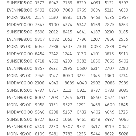
SUNSET
05:00
3577
6942
7189
8339
4091
5132
8597
EVENING
08:00
9492
0290
7080
6769
9634
5213
4839
MORNING
21:00
2154
1130
8885
0178
4453
4535
0957
MIDDAY
00:00
7647
9100
4274
5342
6169
7875
6263
SUNSET
05:00
5698
2012
8415
4641
4187
3230
9185
EVENING
08:00
9807
0082
1052
7796
1207
7866
2555
MORNING
21:00
6042
7938
4207
7303
0093
7839
0944
MIDDAY
00:00
6454
7242
1244
3170
4101
3615
5913
SUNSET
05:00
6718
4562
4283
9582
1650
7665
5402
EVENING
08:00
9857
3432
2995
0530
6214
2707
2290
MORNING
21:00
7949
3147
8050
3273
1346
1360
3734
MIDDAY
00:00
2306
4943
8689
4040
2902
7086
7989
SUNSET
05:00
4737
0717
2111
0921
8737
0733
8035
EVENING
08:00
8002
1203
1245
6211
6840
0574
1434
MORNING
21:00
9958
3353
9527
1293
3469
4609
1845
MIDDAY
00:00
5646
6398
5167
0433
4402
4649
1725
SUNSET
05:00
8727
8230
1066
4461
8148
3497
4065
EVENING
08:00
4343
2270
5507
9531
3417
8119
0042
MORNING
21:00
6109
5481
7782
1256
5444
8622
5028