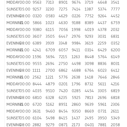
MIDDAY
00:00
9563
7313
8901
9674
3719
4648
3541
SUNSET
05:00
9257
3230
7275
7414
1387
5374
7777
EVENING
08:00
0320
0583
4629
0226
7752
9264
4452
MORNING
21:00
5866
1023
4630
9188
8389
4437
6759
MIDDAY
00:00
9380
6115
7056
1998
4019
4378
2032
SUNSET
05:00
3607
3505
6447
2976
9293
3031
6831
EVENING
08:00
6389
3939
3348
9984
3619
2259
0352
MORNING
21:00
4241
6709
6057
9411
0314
6429
6200
MIDDAY
00:00
1596
5694
7215
1263
8448
5764
6149
SUNSET
05:00
9555
2694
2750
4498
3098
8836
8031
EVENING
08:00
1111
2700
6862
4688
6764
6023
6412
MORNING
21:00
2562
1221
5776
2638
1418
7646
2846
MIDDAY
00:00
8444
4879
0201
1796
8732
5611
4216
SUNSET
05:00
4035
9510
7420
0285
4454
3305
6819
EVENING
08:00
6810
6328
6235
5925
7813
2696
6818
MORNING
21:00
6720
5162
8951
2860
9639
5961
2306
MIDDAY
00:00
3631
9460
8454
9350
8669
0731
2611
SUNSET
05:00
6104
5498
8415
1437
2495
3950
5349
EVENING
08:00
2882
9279
0871
2173
0401
7881
2058