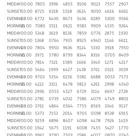
MIDDAY
00:00
7805
3996
4855
9106
9023
7557
2907
SUNSET
05:00
8725
6318
1518
3624
9050
4616
6661
EVENING
08:00
6772
6430
8673
5436
6189
5300
9566
MORNING
21:00
7080
3511
0621
9583
9909
4535
9264
MIDDAY
00:00
5348
3619
8136
7859
0776
2875
1930
SUNSET
05:00
1368
0764
7935
8925
4940
1146
6611
EVENING
08:00
7804
9950
9636
9124
5330
3918
7950
MORNING
21:00
3971
5780
8799
8344
8316
0705
8409
MIDDAY
00:00
7814
7321
1589
1666
3340
1271
4217
SUNSET
05:00
5464
1999
6427
1438
3761
0321
3039
EVENING
08:00
9703
5354
6156
5581
6688
0053
7573
MORNING
21:00
4222
3311
6478
5813
4261
2998
4540
MIDDAY
00:00
2996
0555
4527
6729
3114
6697
2728
SUNSET
05:00
2781
0739
4032
7586
4079
4749
8801
EVENING
08:00
3761
4864
0564
7755
8569
3346
9137
MORNING
21:00
5373
7153
2014
9705
0598
8538
6915
MIDDAY
00:00
9259
6896
8407
4098
4478
7926
1419
SUNSET
05:00
1942
5675
1191
6008
7455
5427
1770
EVENING
08:00
9961
9790
7503
2586
4027
0870
0745