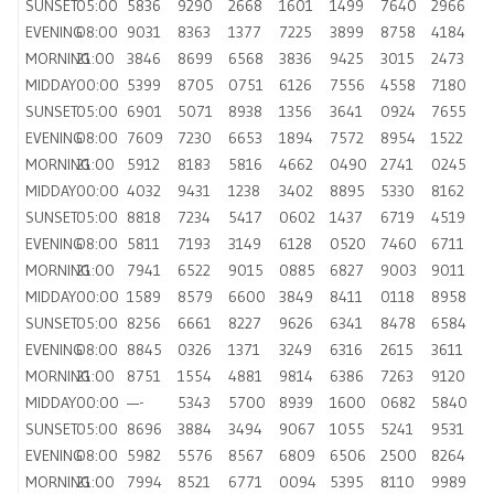
SUNSET
05:00
5836
9290
2668
1601
1499
7640
2966
EVENING
08:00
9031
8363
1377
7225
3899
8758
4184
MORNING
21:00
3846
8699
6568
3836
9425
3015
2473
MIDDAY
00:00
5399
8705
0751
6126
7556
4558
7180
SUNSET
05:00
6901
5071
8938
1356
3641
0924
7655
EVENING
08:00
7609
7230
6653
1894
7572
8954
1522
MORNING
21:00
5912
8183
5816
4662
0490
2741
0245
MIDDAY
00:00
4032
9431
1238
3402
8895
5330
8162
SUNSET
05:00
8818
7234
5417
0602
1437
6719
4519
EVENING
08:00
5811
7193
3149
6128
0520
7460
6711
MORNING
21:00
7941
6522
9015
0885
6827
9003
9011
MIDDAY
00:00
1589
8579
6600
3849
8411
0118
8958
SUNSET
05:00
8256
6661
8227
9626
6341
8478
6584
EVENING
08:00
8845
0326
1371
3249
6316
2615
3611
MORNING
21:00
8751
1554
4881
9814
6386
7263
9120
MIDDAY
00:00
—-
5343
5700
8939
1600
0682
5840
SUNSET
05:00
8696
3884
3494
9067
1055
5241
9531
EVENING
08:00
5982
5576
8567
6809
6506
2500
8264
MORNING
21:00
7994
8521
6771
0094
5395
8110
9989