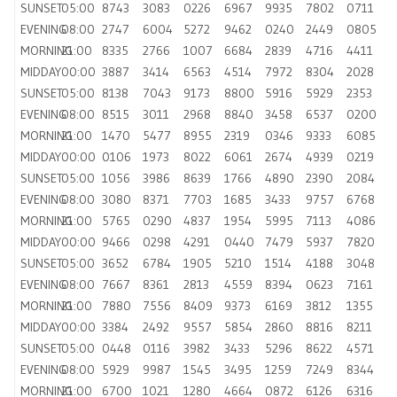
SUNSET
05:00
8743
3083
0226
6967
9935
7802
0711
EVENING
08:00
2747
6004
5272
9462
0240
2449
0805
MORNING
21:00
8335
2766
1007
6684
2839
4716
4411
MIDDAY
00:00
3887
3414
6563
4514
7972
8304
2028
SUNSET
05:00
8138
7043
9173
8800
5916
5929
2353
EVENING
08:00
8515
3011
2968
8840
3458
6537
0200
MORNING
21:00
1470
5477
8955
2319
0346
9333
6085
MIDDAY
00:00
0106
1973
8022
6061
2674
4939
0219
SUNSET
05:00
1056
3986
8639
1766
4890
2390
2084
EVENING
08:00
3080
8371
7703
1685
3433
9757
6768
MORNING
21:00
5765
0290
4837
1954
5995
7113
4086
MIDDAY
00:00
9466
0298
4291
0440
7479
5937
7820
SUNSET
05:00
3652
6784
1905
5210
1514
4188
3048
EVENING
08:00
7667
8361
2813
4559
8394
0623
7161
MORNING
21:00
7880
7556
8409
9373
6169
3812
1355
MIDDAY
00:00
3384
2492
9557
5854
2860
8816
8211
SUNSET
05:00
0448
0116
3982
3433
5296
8622
4571
EVENING
08:00
5929
9987
1545
3495
1259
7249
8344
MORNING
21:00
6700
1021
1280
4664
0872
6126
6316