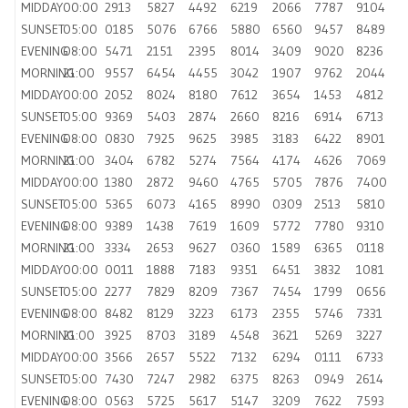
MIDDAY
00:00
2913
5827
4492
6219
2066
7787
9104
SUNSET
05:00
0185
5076
6766
5880
6560
9457
8489
EVENING
08:00
5471
2151
2395
8014
3409
9020
8236
MORNING
21:00
9557
6454
4455
3042
1907
9762
2044
MIDDAY
00:00
2052
8024
8180
7612
3654
1453
4812
SUNSET
05:00
9369
5403
2874
2660
8216
6914
6713
EVENING
08:00
0830
7925
9625
3985
3183
6422
8901
MORNING
21:00
3404
6782
5274
7564
4174
4626
7069
MIDDAY
00:00
1380
2872
9460
4765
5705
7876
7400
SUNSET
05:00
5365
6073
4165
8990
0309
2513
5810
EVENING
08:00
9389
1438
7619
1609
5772
7780
9310
MORNING
21:00
3334
2653
9627
0360
1589
6365
0118
MIDDAY
00:00
0011
1888
7183
9351
6451
3832
1081
SUNSET
05:00
2277
7829
8209
7367
7454
1799
0656
EVENING
08:00
8482
8129
3223
6173
2355
5746
7331
MORNING
21:00
3925
8703
3189
4548
3621
5269
3227
MIDDAY
00:00
3566
2657
5522
7132
6294
0111
6733
SUNSET
05:00
7430
7247
2982
6375
8263
0949
2614
EVENING
08:00
0563
5725
5617
5147
3209
7622
7593