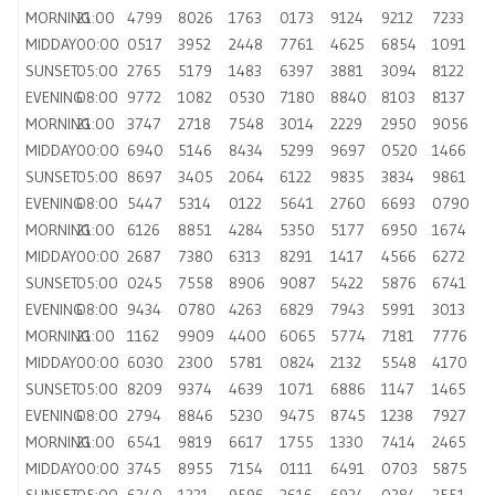
MORNING
21:00
4799
8026
1763
0173
9124
9212
7233
MIDDAY
00:00
0517
3952
2448
7761
4625
6854
1091
SUNSET
05:00
2765
5179
1483
6397
3881
3094
8122
EVENING
08:00
9772
1082
0530
7180
8840
8103
8137
MORNING
21:00
3747
2718
7548
3014
2229
2950
9056
MIDDAY
00:00
6940
5146
8434
5299
9697
0520
1466
SUNSET
05:00
8697
3405
2064
6122
9835
3834
9861
EVENING
08:00
5447
5314
0122
5641
2760
6693
0790
MORNING
21:00
6126
8851
4284
5350
5177
6950
1674
MIDDAY
00:00
2687
7380
6313
8291
1417
4566
6272
SUNSET
05:00
0245
7558
8906
9087
5422
5876
6741
EVENING
08:00
9434
0780
4263
6829
7943
5991
3013
MORNING
21:00
1162
9909
4400
6065
5774
7181
7776
MIDDAY
00:00
6030
2300
5781
0824
2132
5548
4170
SUNSET
05:00
8209
9374
4639
1071
6886
1147
1465
EVENING
08:00
2794
8846
5230
9475
8745
1238
7927
MORNING
21:00
6541
9819
6617
1755
1330
7414
2465
MIDDAY
00:00
3745
8955
7154
0111
6491
0703
5875
SUNSET
05:00
6240
1331
9596
3616
6924
0284
2551