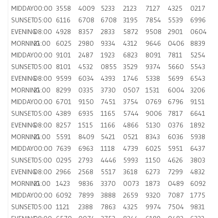
MIDDAY
00:00
3558
4009
5233
2123
7127
4325
0217
SUNSET
05:00
6116
6708
6708
3195
7854
5539
6996
EVENING
08:00
4928
8357
2833
5872
9508
2901
0604
MORNING
21:00
6025
2980
9334
4312
9646
0406
8839
MIDDAY
00:00
9101
2487
1923
6823
8091
7811
5254
SUNSET
05:00
8101
4532
0855
3529
9374
5660
5543
EVENING
08:00
9599
6034
4393
1746
5338
5699
6543
MORNING
21:00
8299
0335
3730
0507
1531
6004
3206
MIDDAY
00:00
6701
9150
7451
3754
0769
6796
9151
SUNSET
05:00
4389
6935
1165
5744
9006
7817
6641
EVENING
08:00
8257
1515
1166
4866
5130
0376
1892
MORNING
21:00
5591
8409
5421
0521
8343
6036
5938
MIDDAY
00:00
7639
6963
1118
4739
6025
5951
6437
SUNSET
05:00
0295
2793
4446
5993
1150
4626
3803
EVENING
08:00
2966
2568
5517
3618
6273
7299
4832
MORNING
21:00
1423
9836
3370
0073
1873
0489
6092
MIDDAY
00:00
6092
7899
3888
2659
9320
7087
1775
SUNSET
05:00
1121
2388
7863
4325
9974
7504
9831