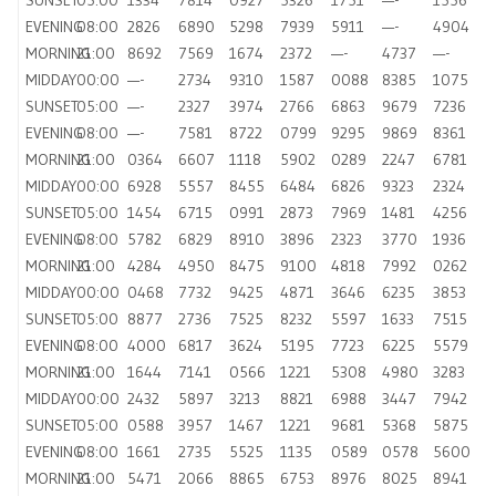
EVENING
08:00
2826
6890
5298
7939
5911
—-
4904
MORNING
21:00
8692
7569
1674
2372
—-
4737
—-
MIDDAY
00:00
—-
2734
9310
1587
0088
8385
1075
SUNSET
05:00
—-
2327
3974
2766
6863
9679
7236
EVENING
08:00
—-
7581
8722
0799
9295
9869
8361
MORNING
21:00
0364
6607
1118
5902
0289
2247
6781
MIDDAY
00:00
6928
5557
8455
6484
6826
9323
2324
SUNSET
05:00
1454
6715
0991
2873
7969
1481
4256
EVENING
08:00
5782
6829
8910
3896
2323
3770
1936
MORNING
21:00
4284
4950
8475
9100
4818
7992
0262
MIDDAY
00:00
0468
7732
9425
4871
3646
6235
3853
SUNSET
05:00
8877
2736
7525
8232
5597
1633
7515
EVENING
08:00
4000
6817
3624
5195
7723
6225
5579
MORNING
21:00
1644
7141
0566
1221
5308
4980
3283
MIDDAY
00:00
2432
5897
3213
8821
6988
3447
7942
SUNSET
05:00
0588
3957
1467
1221
9681
5368
5875
EVENING
08:00
1661
2735
5525
1135
0589
0578
5600
MORNING
21:00
5471
2066
8865
6753
8976
8025
8941