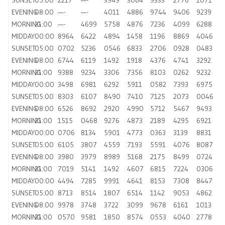
EVENING
08:00
—-
—-
4011
4886
9744
9406
9239
MORNING
21:00
—-
4699
5758
4876
7236
4099
6288
MIDDAY
00:00
8964
6422
4894
1458
1196
8869
4046
SUNSET
05:00
0702
5236
0546
6833
2706
0928
0483
EVENING
08:00
6744
6119
1492
1918
4376
4741
3292
MORNING
21:00
9388
9234
3306
7356
8103
0262
9232
MIDDAY
00:00
3498
6981
6292
5911
0582
7393
6975
SUNSET
05:00
8303
6107
8490
7410
7125
2073
0046
EVENING
08:00
6526
8692
2920
4990
5712
5467
9493
MORNING
21:00
1515
0468
9276
4873
2189
4295
6921
MIDDAY
00:00
0706
8134
5901
4773
0363
3139
8831
SUNSET
05:00
6105
3807
4559
7193
5591
4076
8087
EVENING
08:00
3980
3979
8989
5168
2175
8499
0724
MORNING
21:00
7019
5141
1492
4607
6815
7224
0306
MIDDAY
00:00
4494
7285
9991
4641
8153
7308
8447
SUNSET
05:00
8713
8514
1807
6514
1142
9053
4862
EVENING
08:00
9978
3748
3722
3099
9678
6161
1013
MORNING
21:00
0570
9581
1850
8574
0553
4040
2778