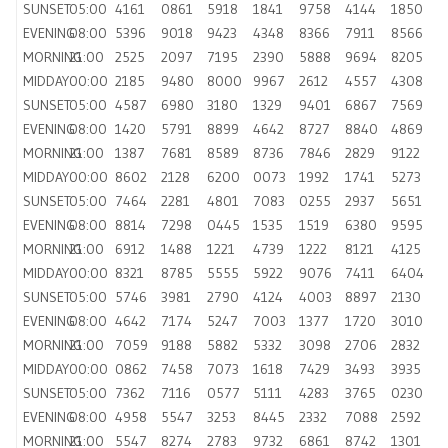
SUNSET
05:00
4161
0861
5918
1841
9758
4144
1850
EVENING
08:00
5396
9018
9423
4348
8366
7911
8566
MORNING
21:00
2525
2097
7195
2390
5888
9694
8205
MIDDAY
00:00
2185
9480
8000
9967
2612
4557
4308
SUNSET
05:00
4587
6980
3180
1329
9401
6867
7569
EVENING
08:00
1420
5791
8899
4642
8727
8840
4869
MORNING
21:00
1387
7681
8589
8736
7846
2829
9122
MIDDAY
00:00
8602
2128
6200
0073
1992
1741
5273
SUNSET
05:00
7464
2281
4801
7083
0255
2937
5651
EVENING
08:00
8814
7298
0445
1535
1519
6380
9595
MORNING
21:00
6912
1488
1221
4739
1222
8121
4125
MIDDAY
00:00
8321
8785
5555
5922
9076
7411
6404
SUNSET
05:00
5746
3981
2790
4124
4003
8897
2130
EVENING
08:00
4642
7174
5247
7003
1377
1720
3010
MORNING
21:00
7059
9188
5882
5332
3098
2706
2832
MIDDAY
00:00
0862
7458
7073
1618
7429
3493
3935
SUNSET
05:00
7362
7116
0577
5111
4283
3765
0230
EVENING
08:00
4958
5547
3253
8445
2332
7088
2592
MORNING
21:00
5547
8274
2783
9732
6861
8742
1301