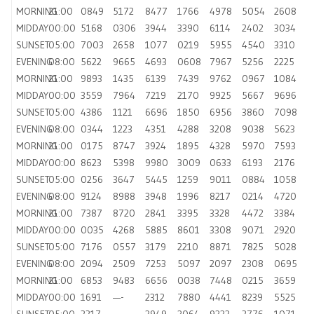
MORNING
21:00
0849
5172
8477
1766
4978
5054
2608
MIDDAY
00:00
5168
0306
3944
3390
6114
2402
3034
SUNSET
05:00
7003
2658
1077
0219
5955
4540
3310
EVENING
08:00
5622
9665
4693
0608
7967
5256
2225
MORNING
21:00
9893
1435
6139
7439
9762
0967
1084
MIDDAY
00:00
3559
7964
7219
2170
9925
5667
9696
SUNSET
05:00
4386
1121
6696
1850
6956
3860
7098
EVENING
08:00
0344
1223
4351
4288
3208
9038
5623
MORNING
21:00
0175
8747
3924
1895
4328
5970
7593
MIDDAY
00:00
8623
5398
9980
3009
0633
6193
2176
SUNSET
05:00
0256
3647
5445
1259
9011
0884
1058
EVENING
08:00
9124
8988
3948
1996
8217
0214
4720
MORNING
21:00
7387
8720
2841
3395
3328
4472
3384
MIDDAY
00:00
0035
4268
5885
8601
3308
9071
2920
SUNSET
05:00
7176
0557
3179
2210
8871
7825
5028
EVENING
08:00
2094
2509
7253
5097
2097
2308
0695
MORNING
21:00
6853
9483
6656
0038
7448
0215
3659
MIDDAY
00:00
1691
—-
2312
7880
4441
8239
5525
SUNSET
05:00
2217
—-
3949
3064
9333
2776
1071