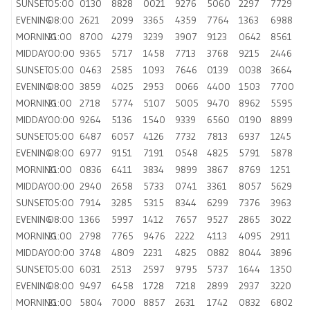
SUNSET
05:00
0130
8828
0021
9276
5060
2297
7729
EVENING
08:00
2621
2099
3365
4359
7764
1363
6988
MORNING
21:00
8700
4279
3239
3907
9123
0642
8561
MIDDAY
00:00
9365
5717
1458
7713
3768
9215
2446
SUNSET
05:00
0463
2585
1093
7646
0139
0038
3664
EVENING
08:00
3859
4025
2953
0066
4400
1503
7700
MORNING
21:00
2718
5774
5107
5005
9470
8962
5595
MIDDAY
00:00
9264
5136
1540
9339
6560
0190
8899
SUNSET
05:00
6487
6057
4126
7732
7813
6937
1245
EVENING
08:00
6977
9151
7191
0548
4825
5791
5878
MORNING
21:00
0836
6411
3834
9899
3867
8769
1251
MIDDAY
00:00
2940
2658
5733
0741
3361
8057
5629
SUNSET
05:00
7914
3285
5315
8344
6299
7376
3963
EVENING
08:00
1366
5997
1412
7657
9527
2865
3022
MORNING
21:00
2798
7765
9476
2222
4113
4095
2911
MIDDAY
00:00
3748
4809
2231
4825
0882
8044
3896
SUNSET
05:00
6031
2513
2597
9795
5737
1644
1350
EVENING
08:00
9497
6458
1728
7218
2899
2937
3220
MORNING
21:00
5804
7000
8857
2631
1742
0832
6802