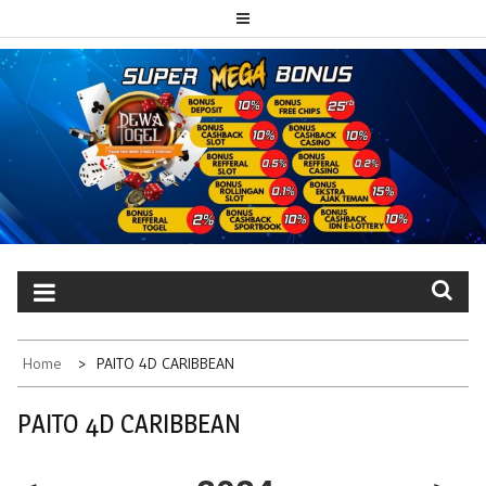
Skip
to
content
PAITO TOTO
Portal berita dewatogel update setiap hari
DEWATOGEL
Home
PAITO 4D CARIBBEAN
PAITO 4D CARIBBEAN