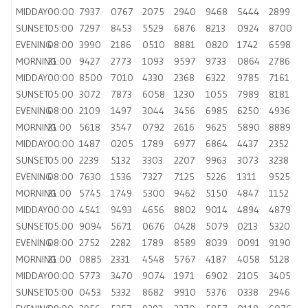
MIDDAY
00:00
7937
0767
2075
2940
9468
5444
2899
SUNSET
05:00
7297
8453
5529
6876
8213
0924
8700
EVENING
08:00
3990
2186
0510
8881
0820
1742
6598
MORNING
21:00
9427
2773
1093
9597
9733
0864
2786
MIDDAY
00:00
8500
7010
4330
2368
6322
9785
7161
SUNSET
05:00
3072
7873
6058
1230
1055
7989
8181
EVENING
08:00
2109
1497
3044
3456
6985
6250
4936
MORNING
21:00
5618
3547
0792
2616
9625
5890
8889
MIDDAY
00:00
1487
0205
1789
6977
6864
4437
2352
SUNSET
05:00
2239
5132
3303
2207
9963
3073
3238
EVENING
08:00
7630
1536
7327
7125
5226
1311
9525
MORNING
21:00
5745
1749
5300
9462
5150
4847
1152
MIDDAY
00:00
4541
9493
4656
8802
9014
4894
4879
SUNSET
05:00
9094
5671
0676
0428
5079
0213
5320
EVENING
08:00
2752
2282
1789
8589
8039
0091
9190
MORNING
21:00
0885
2331
4548
5767
4187
4058
5128
MIDDAY
00:00
5773
3470
9074
1971
6902
2105
3405
SUNSET
05:00
0453
5332
8682
9910
5376
0338
2946