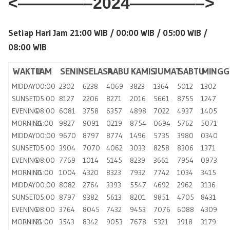
<————–2024————–>
Setiap Hari Jam 21:00 WIB / 00:00 WIB / 05:00 WIB /
08:00 WIB
WAKTU
JAM
SENIN
SELASA
RABU
KAMIS
JUMAT
SABTU
MINGG
MIDDAY
00:00
2302
6238
4069
3823
1364
5012
1302
SUNSET
05:00
8127
2206
8271
2016
5661
8755
1247
EVENING
08:00
6081
3758
6357
4898
7022
4937
1405
MORNING
21:00
9827
9091
0219
8754
0694
5762
5071
MIDDAY
00:00
9670
8797
8774
1496
5735
3980
0340
SUNSET
05:00
3904
7070
4062
3033
8258
8306
1371
EVENING
08:00
7769
1014
5145
8239
3661
7954
0973
MORNING
21:00
1004
4320
8323
7932
7742
1034
3415
MIDDAY
00:00
8082
2764
3393
5547
4692
2962
3136
SUNSET
05:00
8797
9382
5613
8201
9851
4705
8431
EVENING
08:00
3764
8045
7432
9453
7076
6088
4309
MORNING
21:00
3543
8342
9053
7678
5321
3918
3179