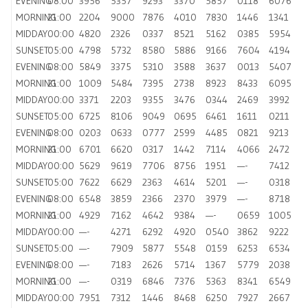
EVENING
08:00
3956
5357
9293
3370
5857
0118
6076
MORNING
21:00
2204
9000
7876
4010
7830
1446
1341
MIDDAY
00:00
4820
2326
0337
8521
5162
0385
5954
SUNSET
05:00
4798
5732
8580
5886
9166
7604
4194
EVENING
08:00
5849
3375
5310
3588
3637
0013
5407
MORNING
21:00
1009
5484
7395
2738
8923
8433
6095
MIDDAY
00:00
3371
2203
9355
3476
0344
2469
3992
SUNSET
05:00
6725
8106
9049
0695
6461
1611
0211
EVENING
08:00
0203
0633
0777
2599
4485
0821
9213
MORNING
21:00
6701
6620
0317
1442
7114
4066
2472
MIDDAY
00:00
5629
9619
7706
8756
1951
—-
7412
SUNSET
05:00
7622
6629
2363
4614
5201
—-
0318
EVENING
08:00
6548
3859
2366
2370
3979
—-
8718
MORNING
21:00
4929
7162
4642
9384
—-
0659
1005
MIDDAY
00:00
—-
4271
6292
4920
0540
3862
9222
SUNSET
05:00
—-
7909
5877
5548
0159
6253
6534
EVENING
08:00
—-
7183
2626
5714
1367
5779
2038
MORNING
21:00
—-
0319
6846
7376
5363
8341
6549
MIDDAY
00:00
7951
7312
1446
8468
6250
7927
2667