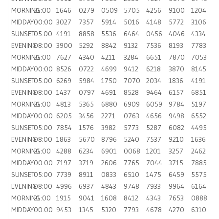
MORNING
21:00
1646
0279
0509
5705
4256
9100
1204
MIDDAY
00:00
3027
7357
5914
5016
4148
5772
3106
SUNSET
05:00
4191
8858
5536
6464
0456
4046
4334
EVENING
08:00
3900
5292
8842
9132
7536
8193
7783
MORNING
21:00
7627
4340
4211
3284
6651
7870
7053
MIDDAY
00:00
8526
0722
4699
9412
6218
3870
8145
SUNSET
05:00
6269
5984
1750
7070
2034
1836
4191
EVENING
08:00
1437
0797
4691
8528
9464
6157
6851
MORNING
21:00
4813
5365
6880
6909
6059
9784
5197
MIDDAY
00:00
6205
3456
2271
0763
4656
9498
6552
SUNSET
05:00
7854
1576
3982
5773
5287
6082
4495
EVENING
08:00
1863
5670
8796
5240
7537
9210
1636
MORNING
21:00
4288
6234
6901
0068
1201
3257
2462
MIDDAY
00:00
7197
3719
2606
7765
7044
3715
7885
SUNSET
05:00
7739
8911
0833
6510
1475
6459
5575
EVENING
08:00
4996
6937
4843
9748
7933
9964
6164
MORNING
21:00
1915
9041
1608
8412
4343
7653
0888
MIDDAY
00:00
9453
1345
5320
7793
4678
4270
6310