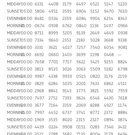
MIDDAY
00:00
6331
4408
3179
6497
6522
5147
5220
SUNSET
05:00
5806
4951
3595
6904
5152
9470
7610
EVENING
08:00
8481
0534
2359
6084
9904
6254
8343
MORNING
21:00
0674
0938
6762
0840
1136
1497
0966
MIDDAY
00:00
8711
8999
5205
9139
2649
4649
0938
SUNSET
05:00
7334
9640
2353
2183
5028
3668
9338
EVENING
08:00
3331
3621
4027
7257
7540
6054
9081
MORNING
21:00
6692
0660
1403
3699
1198
0468
—
MIDDAY
00:00
7658
7701
7717
5622
5425
9255
8824
SUNSET
05:00
3813
8535
3026
3063
5509
5182
6798
EVENING
08:00
9987
4338
9959
0515
0820
3176
2159
MORNING
21:00
3829
6284
5035
2001
7633
6862
4511
MIDDAY
00:00
2968
8841
9143
3775
3821
5592
7959
SUNSET
05:00
7497
2752
7393
9624
6546
4430
7618
EVENING
08:00
3677
7164
3359
2069
8288
4927
1174
MORNING
21:00
7997
4452
6737
3741
8772
2372
8884
MIDDAY
00:00
1969
3535
8020
2315
2327
0894
3874
SUNSET
05:00
4439
0224
9908
0151
0283
7546
3432
EVENING
08:00
3522
2788
5682
7135
8004
2179
6494