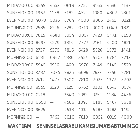
MIDDAY
00:00
9549
4553
0619
3752
9165
4536
4137
SUNSET
05:00
1967
1158
6183
4523
1380
4807
2801
EVENING
08:00
4078
5036
6764
4500
8086
2461
0221
MORNING
21:00
2585
8336
6282
0513
3000
0349
1821
MIDDAY
00:00
7815
4680
5954
0057
7423
5471
6198
SUNSET
05:00
8497
4379
3814
7777
2161
4200
4831
EVENING
08:00
2737
9375
7816
6428
5926
1972
1441
MORNING
21:00
6181
0967
1836
2454
4402
6784
9713
MIDDAY
00:00
5945
3936
1469
6970
7149
5145
9529
SUNSET
05:00
3787
7075
8825
6696
2633
7246
8281
EVENING
08:00
2412
1477
3500
7810
7026
1377
8702
MORNING
21:00
8959
3129
9129
6762
9202
8543
0574
MIDDAY
00:00
0218
—
2640
3383
3253
1184
4486
SUNSET
05:00
0590
—
4586
1346
0189
9467
9658
EVENING
08:00
9625
—
4538
4332
5986
3982
1492
MORNING
21:00
—
7453
6010
7819
0852
0319
4009
WAKTU
JAM
SENIN
SELASA
RABU
KAMIS
JUMAT
SABTU
MINGG