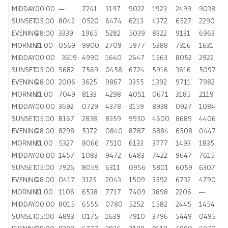
MIDDAY
00:00
—-
7241
3197
9022
1923
2499
9038
SUNSET
05:00
8042
0520
6474
6213
4372
6527
2290
EVENING
08:00
3339
1965
5282
5039
8322
9131
6963
MORNING
21:00
0569
9900
2709
5977
5388
7316
1631
MIDDAY
00:00
3619
4990
1640
2647
1563
8052
2922
SUNSET
05:00
5682
7569
0458
6724
5916
3616
5097
EVENING
08:00
2006
3625
9867
3355
1392
9711
7982
MORNING
21:00
7049
8133
4298
4051
0671
3185
2119
MIDDAY
00:00
3692
0729
4378
3159
8938
0927
1084
SUNSET
05:00
8167
2838
8359
9930
4600
8689
4406
EVENING
08:00
8298
5372
0840
8787
6884
6508
0447
MORNING
21:00
5327
8066
7510
6133
3777
1493
1835
MIDDAY
00:00
1457
1083
9472
6483
7422
9647
7615
SUNSET
05:00
7926
8059
6311
0956
5801
6059
6307
EVENING
08:00
0417
3125
2043
1509
3592
6732
4790
MORNING
21:00
1106
6538
7717
7409
3898
2206
—-
MIDDAY
00:00
8015
6555
0780
5252
1582
2445
1454
SUNSET
05:00
4893
0175
1639
7910
3796
5449
0495