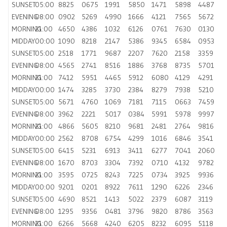
SUNSET
05:00
8825
0675
1991
5850
1471
5898
4487
EVENING
08:00
0902
5269
4990
1666
4121
7565
5672
MORNING
21:00
4650
4386
1032
6126
0761
7630
0130
MIDDAY
00:00
1090
8218
2147
5386
9345
6584
0953
SUNSET
05:00
2518
1771
9687
2207
7620
2158
3359
EVENING
08:00
4565
2741
8516
1886
3768
8735
5701
MORNING
21:00
7412
5951
4465
5912
6080
4129
4291
MIDDAY
00:00
1474
3285
3730
2384
8279
7938
5210
SUNSET
05:00
5671
4760
1069
7181
7115
0663
7459
EVENING
08:00
3962
2221
5017
0384
5991
5978
9997
MORNING
21:00
4866
5605
8210
9681
2481
2764
9816
MIDDAY
00:00
2562
8708
6754
4299
1016
6846
3541
SUNSET
05:00
6415
5231
6913
3411
6277
7041
2060
EVENING
08:00
1670
8703
3304
7392
0710
4132
9782
MORNING
21:00
3595
0725
8243
7225
0734
3925
9936
MIDDAY
00:00
9201
0201
8922
7611
1290
6226
2346
SUNSET
05:00
4690
8521
1413
5022
2379
6087
3119
EVENING
08:00
1295
9356
0481
3796
9820
8786
3563
MORNING
21:00
6266
5668
4240
6205
8232
6095
5118