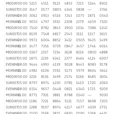
MIDDAY
00:00
5215
4511
9123
4853
7215
5244
8302
SUNSET
05:00
3147
0177
0805
4346
0838
—-
3766
EVENING
08:00
3062
0913
6516
7243
1075
1871
0540
MORNING
21:00
9053
4797
3932
2308
2379
4659
7320
MIDDAY
00:00
7140
8782
3845
3900
1034
7086
1240
SUNSET
05:00
8139
7548
6817
2545
3111
1117
3615
EVENING
08:00
9972
6004
8852
3432
0505
9435
1499
MORNING
21:00
3477
7356
9739
0847
3457
1746
6014
MIDDAY
00:00
0267
2337
7234
3628
8216
0850
4888
SUNSET
05:00
1875
2239
6341
2377
6464
4124
6007
EVENING
08:00
9444
4993
4139
9028
8445
8083
9178
MORNING
21:00
4982
6106
3592
5173
5979
8604
5642
MIDDAY
00:00
3226
8136
3499
2574
6166
8485
3604
SUNSET
05:00
8797
8974
4230
0781
1410
1720
2060
EVENING
08:00
6514
9657
0448
0821
4540
1725
9209
MORNING
21:00
8771
7931
3881
8788
0140
—-
9030
MIDDAY
00:00
1186
7231
8864
5131
7157
8698
7205
SUNSET
05:00
2288
9197
8974
4117
4677
4039
3751
EVENING
08:00
5100
3168
3825
6830
0190
5268
4431