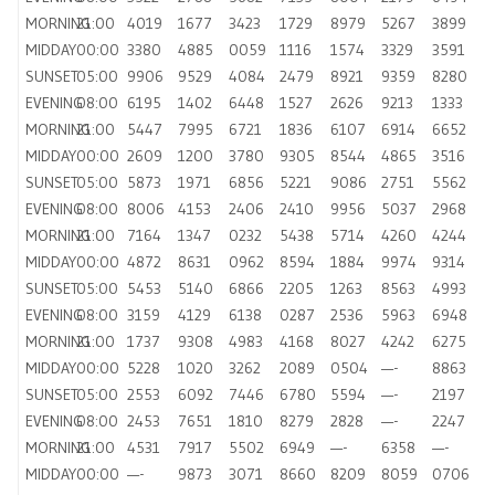
MORNING
21:00
4019
1677
3423
1729
8979
5267
3899
MIDDAY
00:00
3380
4885
0059
1116
1574
3329
3591
SUNSET
05:00
9906
9529
4084
2479
8921
9359
8280
EVENING
08:00
6195
1402
6448
1527
2626
9213
1333
MORNING
21:00
5447
7995
6721
1836
6107
6914
6652
MIDDAY
00:00
2609
1200
3780
9305
8544
4865
3516
SUNSET
05:00
5873
1971
6856
5221
9086
2751
5562
EVENING
08:00
8006
4153
2406
2410
9956
5037
2968
MORNING
21:00
7164
1347
0232
5438
5714
4260
4244
MIDDAY
00:00
4872
8631
0962
8594
1884
9974
9314
SUNSET
05:00
5453
5140
6866
2205
1263
8563
4993
EVENING
08:00
3159
4129
6138
0287
2536
5963
6948
MORNING
21:00
1737
9308
4983
4168
8027
4242
6275
MIDDAY
00:00
5228
1020
3262
2089
0504
—-
8863
SUNSET
05:00
2553
6092
7446
6780
5594
—-
2197
EVENING
08:00
2453
7651
1810
8279
2828
—-
2247
MORNING
21:00
4531
7917
5502
6949
—-
6358
—-
MIDDAY
00:00
—-
9873
3071
8660
8209
8059
0706