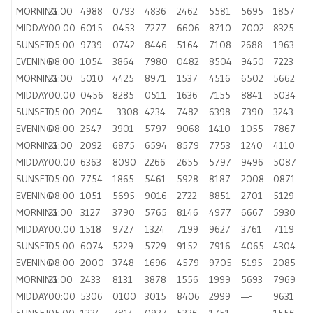
MORNING
21:00
4988
0793
4836
2462
5581
5695
1857
MIDDAY
00:00
6015
0453
7277
6606
8710
7002
8325
SUNSET
05:00
9739
0742
8446
5164
7108
2688
1963
EVENING
08:00
1054
3864
7980
0482
8504
9450
7223
MORNING
21:00
5010
4425
8971
1537
4516
6502
5662
MIDDAY
00:00
0456
8285
0511
1636
7155
8841
5034
SUNSET
05:00
2094
3308
4234
7482
6398
7390
3243
EVENING
08:00
2547
3901
5797
9068
1410
1055
7867
MORNING
21:00
2092
6875
6594
8579
7753
1240
4110
MIDDAY
00:00
6363
8090
2266
2655
5797
9496
5087
SUNSET
05:00
7754
1865
5461
5928
8187
2008
0871
EVENING
08:00
1051
5695
9016
2722
8851
2701
5129
MORNING
21:00
3127
3790
5765
8146
4977
6667
5930
MIDDAY
00:00
1518
9727
1324
7199
9627
3761
7119
SUNSET
05:00
6074
5229
5729
9152
7916
4065
4304
EVENING
08:00
2000
3748
1696
4579
9705
5195
2085
MORNING
21:00
2433
8131
3878
1556
1999
5693
7969
MIDDAY
00:00
5306
0100
3015
8406
2999
—-
9631
SUNSET
05:00
1334
7814
0927
5326
1751
—-
1556