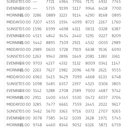
SUNSET
05:00
—-
7721
4964
7704
7171
4932
7745
EVENING
08:00
—-
5735
9199
5117
9946
6418
7700
MORNING
21:00
3286
0889
3223
9114
4290
8168
0895
MIDDAY
00:00
7207
4555
1934
4099
8725
2267
1760
SUNSET
05:00
1596
6599
4698
4311
0651
0328
6387
EVENING
08:00
4515
4842
9454
2440
5291
0227
8209
MORNING
21:00
5442
8895
7109
2921
4532
0035
2989
MIDDAY
00:00
2989
0633
5728
7919
6638
9136
6093
SUNSET
05:00
1263
9943
2896
1649
2081
1383
3361
EVENING
08:00
9703
4237
4332
5132
8009
0341
1147
MORNING
21:00
2263
7627
1982
2096
4678
2621
9555
MIDDAY
00:00
6963
5415
9429
7099
4668
6133
6748
SUNSET
05:00
1098
5485
6357
2397
4523
0306
3805
EVENING
08:00
5142
5288
2708
2589
7003
4687
9742
MORNING
21:00
2911
1400
4545
5530
0472
6037
3704
MIDDAY
00:00
3285
7477
6661
7559
2445
2022
9617
SUNSET
05:00
5462
5670
3363
9716
0372
2707
9265
EVENING
08:00
3078
7585
3452
1039
2628
1971
5745
MORNING
21:00
9748
4460
8346
9052
6326
5871
6759