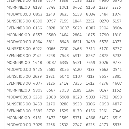
EVENING
08:00
8388
6777
3836
7198
9118
4990
6970
MORNING
21:00
8193
5748
1061
9462
9159
1339
3335
MIDDAY
00:00
0853
1249
8635
5159
8034
5484
1874
SUNSET
05:00
8630
0797
7159
1844
2252
0270
5157
EVENING
08:00
6166
8828
0887
5629
8087
3904
8904
MORNING
21:00
8557
9580
3464
2864
1875
7790
1810
MIDDAY
00:00
8964
8811
8948
6621
3469
6578
4377
SUNSET
05:00
6922
0366
7230
2468
7513
6170
8777
EVENING
08:00
2142
8238
7548
4913
8267
4878
5732
MORNING
21:00
1448
0087
6335
5431
7649
3026
9773
MIDDAY
00:00
9425
5581
8026
4120
7133
9662
0941
SUNSET
05:00
2639
1921
6040
0107
7113
8657
2891
EVENING
08:00
4077
9126
2414
7355
1412
4276
4607
MORNING
21:00
9809
6567
3058
2189
1334
0147
1152
MIDDAY
00:00
5360
2008
5908
8520
9033
7792
9698
SUNSET
05:00
3469
3170
9286
9938
3306
6090
4877
EVENING
08:00
5685
8732
1525
8179
6156
3961
7346
MORNING
21:00
9181
6472
3589
5371
4868
6402
6519
MIDDAY
00:00
7029
3366
2532
2747
6335
4373
5935