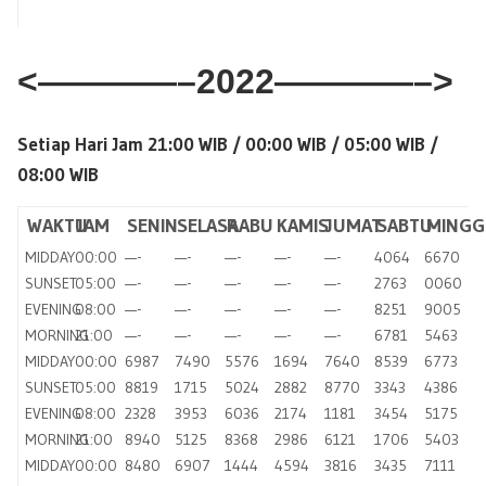
<————–2022————–>
Setiap Hari Jam 21:00 WIB / 00:00 WIB / 05:00 WIB /
08:00 WIB
WAKTU
JAM
SENIN
SELASA
RABU
KAMIS
JUMAT
SABTU
MINGG
MIDDAY
00:00
—-
—-
—-
—-
—-
4064
6670
SUNSET
05:00
—-
—-
—-
—-
—-
2763
0060
EVENING
08:00
—-
—-
—-
—-
—-
8251
9005
MORNING
21:00
—-
—-
—-
—-
—-
6781
5463
MIDDAY
00:00
6987
7490
5576
1694
7640
8539
6773
SUNSET
05:00
8819
1715
5024
2882
8770
3343
4386
EVENING
08:00
2328
3953
6036
2174
1181
3454
5175
MORNING
21:00
8940
5125
8368
2986
6121
1706
5403
MIDDAY
00:00
8480
6907
1444
4594
3816
3435
7111