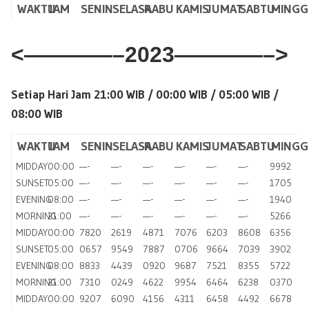
WAKTU
JAM
SENIN
SELASA
RABU
KAMIS
JUMAT
SABTU
MINGG
<————–2023————–>
Setiap Hari Jam 21:00 WIB / 00:00 WIB / 05:00 WIB /
08:00 WIB
WAKTU
JAM
SENIN
SELASA
RABU
KAMIS
JUMAT
SABTU
MINGG
MIDDAY
00:00
—-
—-
—-
—-
—-
—-
9992
SUNSET
05:00
—-
—-
—-
—-
—-
—-
1705
EVENING
08:00
—-
—-
—-
—-
—-
—-
1940
MORNING
21:00
—-
—-
—-
—-
—-
—-
5266
MIDDAY
00:00
7820
2619
4871
7076
6203
8608
6356
SUNSET
05:00
0657
9549
7887
0706
9664
7039
3902
EVENING
08:00
8833
4439
0920
9687
7521
8355
5722
MORNING
21:00
7310
0249
4622
9954
6464
6238
0370
MIDDAY
00:00
9207
6090
4156
4311
6458
4492
6678