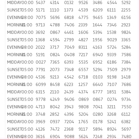
MIDDAY
00:00
5437
4314
0132
9526
3486
4544
5292
SUNSET
05:00
5171
1110
1373
4539
6209
6111
2255
EVENING
08:00
7075
5696
6818
4775
9465
1349
6156
MORNING
21:00
9713
4788
7406
2339
1644
7346
2923
MIDDAY
00:00
3692
0867
4461
1606
5394
1538
9824
SUNSET
05:00
1368
4594
2799
4827
1956
9029
3365
EVENING
08:00
2022
3717
7049
8311
4163
5724
5284
MORNING
21:00
5191
0824
0408
7217
6940
9339
7586
MIDDAY
00:00
0027
7365
6393
5535
6952
6186
7384
SUNSET
05:00
7791
2073
7348
6557
5294
7509
2979
EVENING
08:00
4536
9213
4542
6718
0103
9198
1418
MORNING
21:00
6099
8458
6223
1257
6640
7107
7686
MIDDAY
00:00
6315
2110
2439
4374
6777
1851
5384
SUNSET
05:00
9778
4249
9406
0869
0867
0274
9734
EVENING
08:00
4713
8042
3943
9808
7041
3211
7550
MORNING
21:00
3748
2852
4396
5204
0280
3268
6112
MIDDAY
00:00
3969
0937
7204
1765
0178
5241
6382
SUNSET
05:00
4126
7472
2368
9117
5894
8924
5697
EVENING
08:00
3616
6904
9088
5624
7248
2934
7480