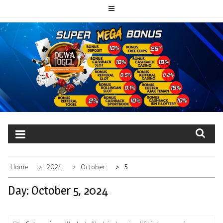
Skip
to
content
PAITO TOTO
Portal berita dewatogel update setiap hari
DEWATOGEL
Home
2024
October
5
Day:
October 5, 2024