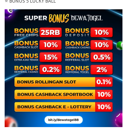
⭐️ BONUS 5 LUCKY BALL