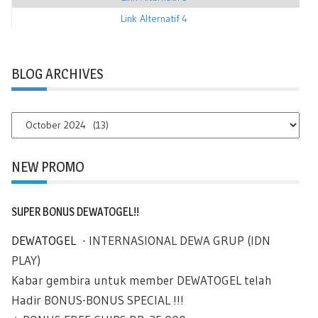
Link Alternatif 4
BLOG ARCHIVES
BLOG
ARCHIVES
NEW PROMO
SUPER BONUS DEWATOGEL!!
DEWATOGEL
- INTERNASIONAL DEWA GRUP (IDN
PLAY)
Kabar gembira untuk member DEWATOGEL telah
Hadir BONUS-BONUS SPECIAL !!!