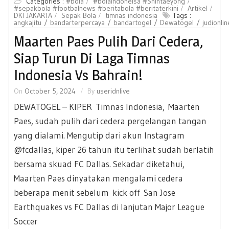
Categories :
#bola
#bolaindoneisa #Shintaeyong
#sepakbola #footbalnews #beritabola #beritaterkini
Artikel
DKI JAKARTA
Sepak Bola
timnas indonesia
Tags :
angkajitu
bandarterpercaya
bandartogel
Dewatogel
judionlin
Maarten Paes Pulih Dari Cedera,
Siap Turun Di Laga Timnas
Indonesia Vs Bahrain!
On
October 5, 2024
By
useridnlive
DEWATOGEL – KIPER Timnas Indonesia, Maarten
Paes, sudah pulih dari cedera pergelangan tangan
yang dialami. Mengutip dari akun Instagram
@fcdallas, kiper 26 tahun itu terlihat sudah berlatih
bersama skuad FC Dallas. Sekadar diketahui,
Maarten Paes dinyatakan mengalami cedera
beberapa menit sebelum kick off San Jose
Earthquakes vs FC Dallas di lanjutan Major League
Soccer