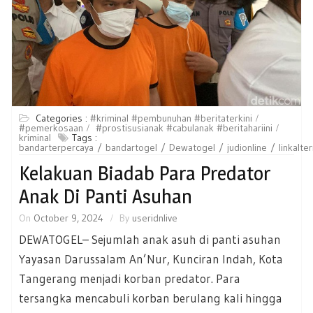
Categories :
#kriminal #pembunuhan #beritaterkini
#pemerkosaan
#prostisusianak #cabulanak #beritahariini
kriminal
Tags :
bandarterpercaya
bandartogel
Dewatogel
judionline
linkalte
Kelakuan Biadab Para Predator
Anak Di Panti Asuhan
On
October 9, 2024
By
useridnlive
DEWATOGEL– Sejumlah anak asuh di panti asuhan
Yayasan Darussalam An’Nur, Kunciran Indah, Kota
Tangerang menjadi korban predator. Para
tersangka mencabuli korban berulang kali hingga