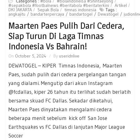
Categories :
#bola
#bolaindoneisa #Shintaeyong
#sepakbola #footbalnews #beritabola #beritaterkini
Artikel
DKI JAKARTA
Sepak Bola
timnas indonesia
Tags :
angkajitu
bandarterpercaya
bandartogel
Dewatogel
judionlin
Maarten Paes Pulih Dari Cedera,
Siap Turun Di Laga Timnas
Indonesia Vs Bahrain!
On
October 5, 2024
By
useridnlive
DEWATOGEL – KIPER Timnas Indonesia, Maarten
Paes, sudah pulih dari cedera pergelangan tangan
yang dialami. Mengutip dari akun Instagram
@fcdallas, kiper 26 tahun itu terlihat sudah berlatih
bersama skuad FC Dallas. Sekadar diketahui,
Maarten Paes dinyatakan mengalami cedera
beberapa menit sebelum kick off San Jose
Earthquakes vs FC Dallas di lanjutan Major League
Soccer