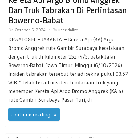
Dan Truk Tabrakan Di Perlintasan
Bowerno-Babat
On
October 6, 2024
By
useridnlive
DEWATOGEL – JAKARTA – Kereta Api (KA) Argo
Bromo Anggrek rute Gambir-Surabaya kecelakaan
dengan truk di kilometer 152+4/5, petak Jalan
Bowerno-Babat, Jawa Timur, Minggu (6/10/2024).
Insiden tabrakan tersebut terjadi sekira pukul 03.57
WIB. “Telah terjadi insiden kendaraan truk yang
menemper Kereta Api Argo Bromo Anggrek (KA 4)
rute Gambir-Surabaya Pasar Turi, di
continue reading