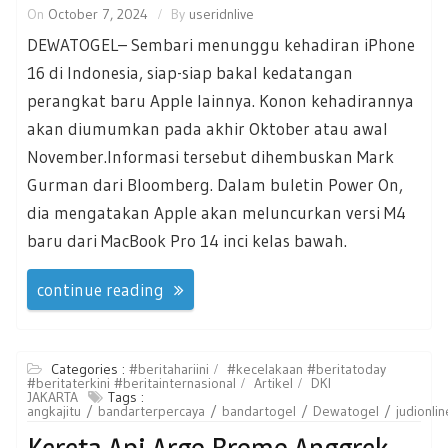
On
October 7, 2024
By
useridnlive
DEWATOGEL– Sembari menunggu kehadiran iPhone
16 di Indonesia, siap-siap bakal kedatangan
perangkat baru Apple lainnya. Konon kehadirannya
akan diumumkan pada akhir Oktober atau awal
November.Informasi tersebut dihembuskan Mark
Gurman dari Bloomberg. Dalam buletin Power On,
dia mengatakan Apple akan meluncurkan versi M4
baru dari MacBook Pro 14 inci kelas bawah.
continue reading
Categories :
#beritahariini
#kecelakaan #beritatoday
#beritaterkini #beritainternasional
Artikel
DKI
JAKARTA
Tags :
angkajitu
bandarterpercaya
bandartogel
Dewatogel
judionlin
Kereta Api Argo Bromo Anggrek