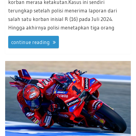
korban merasa ketakutan.Kasus ini sendiri
terungkap setelah polisi menerima laporan dari
salah satu korban inisial R (16) pada Juli 2024.
Hingga akhirnya polisi menetapkan tiga orang
continue reading