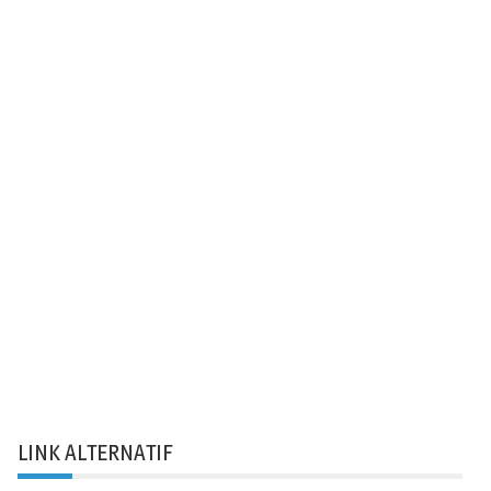
LINK ALTERNATIF