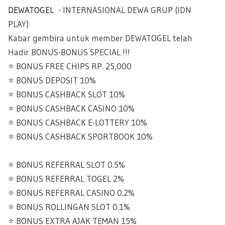
DEWATOGEL
- INTERNASIONAL DEWA GRUP (IDN
PLAY)
Kabar gembira untuk member DEWATOGEL telah
Hadir BONUS-BONUS SPECIAL !!!
⭐️ BONUS FREE CHIPS RP. 25,000
⭐️ BONUS DEPOSIT 10%
⭐️ BONUS CASHBACK SLOT 10%
⭐️ BONUS CASHBACK CASINO 10%
⭐️ BONUS CASHBACK E-LOTTERY 10%
⭐️ BONUS CASHBACK SPORTBOOK 10%
⭐️ BONUS REFERRAL SLOT 0.5%
⭐️ BONUS REFERRAL TOGEL 2%
⭐️ BONUS REFERRAL CASINO 0.2%
⭐️ BONUS ROLLINGAN SLOT 0.1%
⭐️ BONUS EXTRA AJAK TEMAN 15%