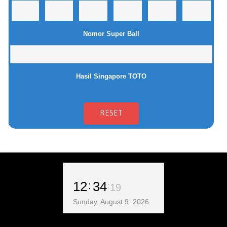
Nomor Super Ball
Hasil Singapore TOTO
12
34
20
Sunday, August 9, 2026