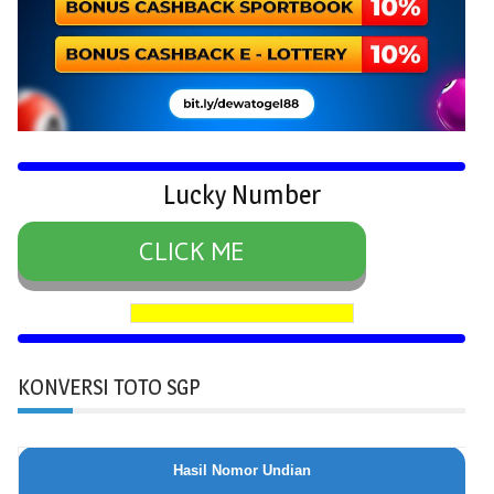
Lucky Number
CLICK ME
KONVERSI TOTO SGP
Hasil Nomor Undian