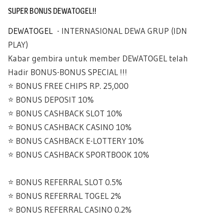
SUPER BONUS DEWATOGEL!!
DEWATOGEL
- INTERNASIONAL DEWA GRUP (IDN
PLAY)
Kabar gembira untuk member DEWATOGEL telah
Hadir BONUS-BONUS SPECIAL !!!
⭐️ BONUS FREE CHIPS RP. 25,000
⭐️ BONUS DEPOSIT 10%
⭐️ BONUS CASHBACK SLOT 10%
⭐️ BONUS CASHBACK CASINO 10%
⭐️ BONUS CASHBACK E-LOTTERY 10%
⭐️ BONUS CASHBACK SPORTBOOK 10%
⭐️ BONUS REFERRAL SLOT 0.5%
⭐️ BONUS REFERRAL TOGEL 2%
⭐️ BONUS REFERRAL CASINO 0.2%