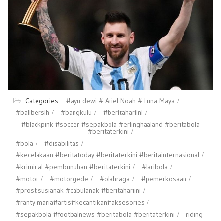
Categories :
#ayu dewi # Ariel Noah # Luna Maya
#balibersih
#bangkulu
#beritahariini
#blackpink #soccer #sepakbola #erlinghaaland #beritabola
#beritaterkini
#bola
#disabilitas
#kecelakaan #beritatoday #beritaterkini #beritainternasional
#kriminal #pembunuhan #beritaterkini
#laribola
#motor
#motorgede
#olahraga
#pemerkosaan
#prostisusianak #cabulanak #beritahariini
#ranty maria#artis#kecantikan#aksesories
#sepakbola #footbalnews #beritabola #beritaterkini
riding