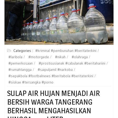
Categories :
#kriminal #pembunuhan #beritaterkini
#laribola
#motorgede
#nikah
#olahraga
#pemerkosaan
#prostisusianak #cabulanak #beritahariini
#rumahtangga
#saipuljamil #narkoba
#sepakbola #footbalnews #beritabola #beritaterkini
#siskae #tersangka #porno
SULAP AIR HUJAN MENJADI AIR
BERSIH WARGA TANGERANG
BERHASIL MENGAHASILKAN