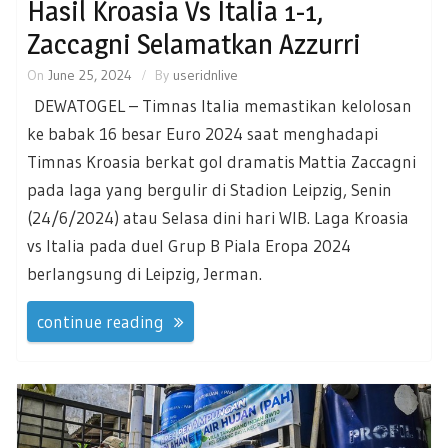
Hasil Kroasia Vs Italia 1-1,
Zaccagni Selamatkan Azzurri
On
June 25, 2024
By
useridnlive
DEWATOGEL – Timnas Italia memastikan kelolosan
ke babak 16 besar Euro 2024 saat menghadapi
Timnas Kroasia berkat gol dramatis Mattia Zaccagni
pada laga yang bergulir di Stadion Leipzig, Senin
(24/6/2024) atau Selasa dini hari WIB. Laga Kroasia
vs Italia pada duel Grup B Piala Eropa 2024
berlangsung di Leipzig, Jerman.
continue reading