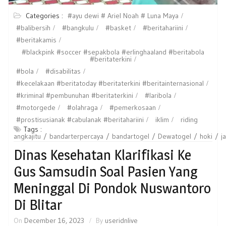
Categories :
#ayu dewi # Ariel Noah # Luna Maya
#balibersih
#bangkulu
#basket
#beritahariini
#beritakamis
#blackpink #soccer #sepakbola #erlinghaaland #beritabola
#beritaterkini
#bola
#disabilitas
#kecelakaan #beritatoday #beritaterkini #beritainternasional
#kriminal #pembunuhan #beritaterkini
#laribola
#motorgede
#olahraga
#pemerkosaan
#prostisusianak #cabulanak #beritahariini
iklim
riding
Tags :
angkajitu
bandarterpercaya
bandartogel
Dewatogel
hoki
j
Dinas Kesehatan Klarifikasi Ke
Gus Samsudin Soal Pasien Yang
Meninggal Di Pondok Nuswantoro
Di Blitar
On
December 16, 2023
By
useridnlive