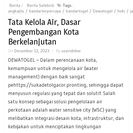
Berita
Berita Selebriti
Tags :
angkajitu
bandarterpercaya
bandartogel
Dewatogel
hoki
j
Tata Kelola Air, Dasar
Pengembangan Kota
Berkelanjutan
On
December 12, 2023
By
useridnlive
DEWATOGEL – Dalam perencanaan kota,
kemampuan untuk mengelola air (water
management) dengan baik sangat
pehttps://sukadetolgacor.pronting, sehingga dapat
menyusun regulasi yang tepat dan solutif. Salah
satu konsep sebagai solusi pengelolaan air
perkotaan adalah water sensitive city (WSC) yang
melibatkan integrasi desain kota, infrastruktur, dan
kebijakan untuk menciptakan lingkungan