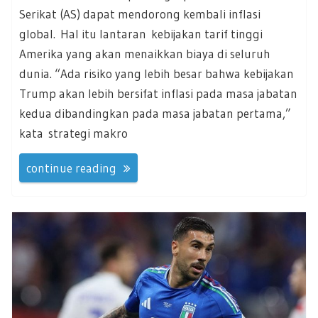
Serikat (AS) dapat mendorong kembali inflasi
global. Hal itu lantaran kebijakan tarif tinggi
Amerika yang akan menaikkan biaya di seluruh
dunia. “Ada risiko yang lebih besar bahwa kebijakan
Trump akan lebih bersifat inflasi pada masa jabatan
kedua dibandingkan pada masa jabatan pertama,”
kata strategi makro
continue reading