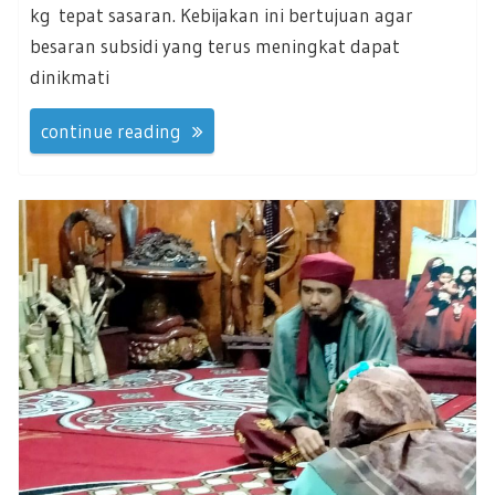
kg tepat sasaran. Kebijakan ini bertujuan agar
besaran subsidi yang terus meningkat dapat
dinikmati
continue reading