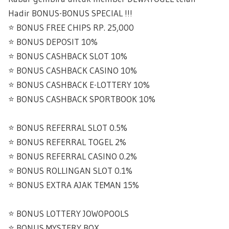
Hadir BONUS-BONUS SPECIAL !!!
⭐️ BONUS FREE CHIPS RP. 25,000
⭐️ BONUS DEPOSIT 10%
⭐️ BONUS CASHBACK SLOT 10%
⭐️ BONUS CASHBACK CASINO 10%
⭐️ BONUS CASHBACK E-LOTTERY 10%
⭐️ BONUS CASHBACK SPORTBOOK 10%
⭐️ BONUS REFERRAL SLOT 0.5%
⭐️ BONUS REFERRAL TOGEL 2%
⭐️ BONUS REFERRAL CASINO 0.2%
⭐️ BONUS ROLLINGAN SLOT 0.1%
⭐️ BONUS EXTRA AJAK TEMAN 15%
⭐️ BONUS LOTTERY JOWOPOOLS
⭐️ BONUS MYSTERY BOX