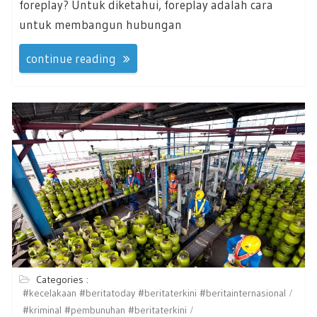
foreplay? Untuk diketahui, foreplay adalah cara
untuk membangun hubungan
continue reading
Categories :
#kecelakaan #beritatoday #beritaterkini #beritainternasional
#kriminal #pembunuhan #beritaterkini