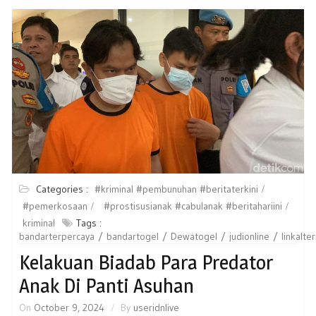
Categories :
#kriminal #pembunuhan #beritaterkini
#pemerkosaan
#prostisusianak #cabulanak #beritahariini
kriminal
Tags :
bandarterpercaya
bandartogel
Dewatogel
judionline
linkalte
Kelakuan Biadab Para Predator
Anak Di Panti Asuhan
On
October 9, 2024
By
useridnlive