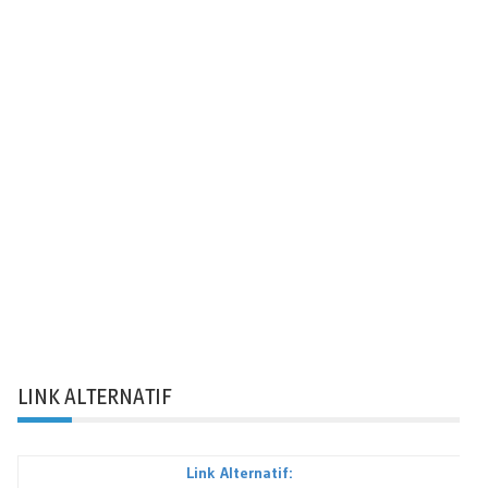
LINK ALTERNATIF
Link Alternatif: