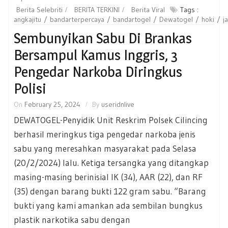
Berita Selebriti
BERITA TERKINI
Berita Viral
Tags :
angkajitu
bandarterpercaya
bandartogel
Dewatogel
hoki
j
Sembunyikan Sabu Di Brankas
Bersampul Kamus Inggris, 3
Pengedar Narkoba Diringkus
Polisi
On
February 25, 2024
By
useridnlive
DEWATOGEL-Penyidik Unit Reskrim Polsek Cilincing
berhasil meringkus tiga pengedar narkoba jenis
sabu yang meresahkan masyarakat pada Selasa
(20/2/2024) lalu. Ketiga tersangka yang ditangkap
masing-masing berinisial IK (34), AAR (22), dan RF
(35) dengan barang bukti 122 gram sabu. “Barang
bukti yang kami amankan ada sembilan bungkus
plastik narkotika sabu dengan