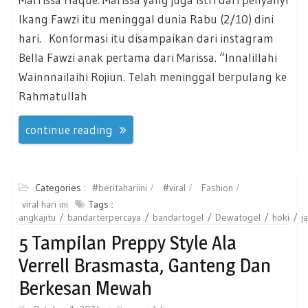
Ikang Fawzi itu meninggal dunia Rabu (2/10) dini
hari. Konformasi itu disampaikan dari instagram
Bella Fawzi anak pertama dari Marissa. “Innalillahi
Wainnnailaihi Rojiun. Telah meninggal berpulang ke
Rahmatullah
continue reading
Categories :
#beritahariini
#viral
Fashion
viral hari ini
Tags :
angkajitu
bandarterpercaya
bandartogel
Dewatogel
hoki
j
5 Tampilan Preppy Style Ala
Verrell Brasmasta, Ganteng Dan
Berkesan Mewah