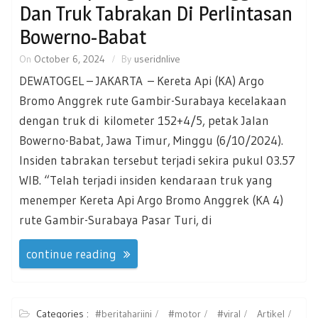
Dan Truk Tabrakan Di Perlintasan
Bowerno-Babat
On
October 6, 2024
By
useridnlive
DEWATOGEL – JAKARTA – Kereta Api (KA) Argo
Bromo Anggrek rute Gambir-Surabaya kecelakaan
dengan truk di kilometer 152+4/5, petak Jalan
Bowerno-Babat, Jawa Timur, Minggu (6/10/2024).
Insiden tabrakan tersebut terjadi sekira pukul 03.57
WIB. “Telah terjadi insiden kendaraan truk yang
menemper Kereta Api Argo Bromo Anggrek (KA 4)
rute Gambir-Surabaya Pasar Turi, di
continue reading
Categories :
#beritahariini
#motor
#viral
Artikel