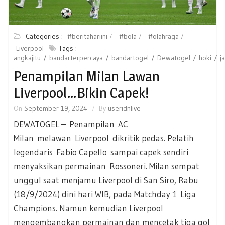
Categories :
#beritahariini
#bola
#olahraga
Liverpool
Tags :
angkajitu
bandarterpercaya
bandartogel
Dewatogel
hoki
j
Penampilan Milan Lawan
Liverpool…Bikin Capek!
On
September 19, 2024
By
useridnlive
DEWATOGEL – Penampilan AC
Milan melawan Liverpool dikritik pedas. Pelatih
legendaris Fabio Capello sampai capek sendiri
menyaksikan permainan Rossoneri. Milan sempat
unggul saat menjamu Liverpool di San Siro, Rabu
(18/9/2024) dini hari WIB, pada Matchday 1 Liga
Champions. Namun kemudian Liverpool
mengembangkan permainan dan mencetak tiga gol