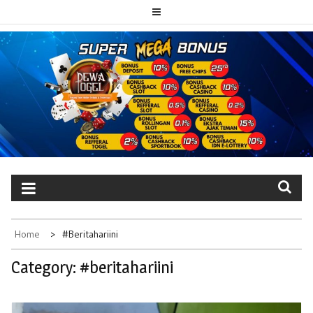
Skip
to
content
PAITO TOTO
Portal berita dewatogel update setiap hari
DEWATOGEL
Home
#beritahariini
Category:
#beritahariini