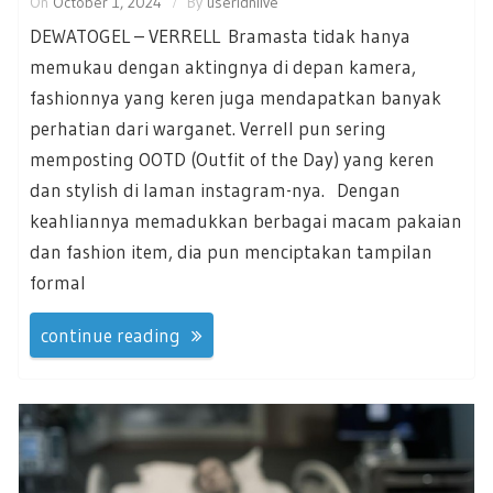
On
October 1, 2024
By
useridnlive
DEWATOGEL – VERRELL Bramasta tidak hanya
memukau dengan aktingnya di depan kamera,
fashionnya yang keren juga mendapatkan banyak
perhatian dari warganet. Verrell pun sering
memposting OOTD (Outfit of the Day) yang keren
dan stylish di laman instagram-nya. Dengan
keahliannya memadukkan berbagai macam pakaian
dan fashion item, dia pun menciptakan tampilan
formal
continue reading