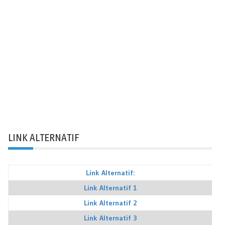
LINK ALTERNATIF
Link Alternatif:
Link Alternatif 1
Link Alternatif 2
Link Alternatif 3