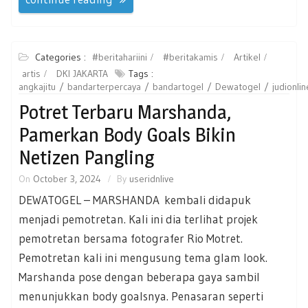
Categories :
#beritahariini
#beritakamis
Artikel
artis
DKI JAKARTA
Tags :
angkajitu
bandarterpercaya
bandartogel
Dewatogel
judionlin
Potret Terbaru Marshanda,
Pamerkan Body Goals Bikin
Netizen Pangling
On
October 3, 2024
By
useridnlive
DEWATOGEL – MARSHANDA kembali didapuk
menjadi pemotretan. Kali ini dia terlihat projek
pemotretan bersama fotografer Rio Motret.
Pemotretan kali ini mengusung tema glam look.
Marshanda pose dengan beberapa gaya sambil
menunjukkan body goalsnya. Penasaran seperti