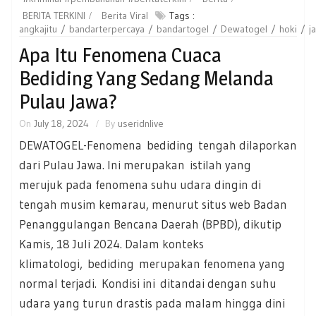
BERITA TERKINI
Berita Viral
Tags :
angkajitu
bandarterpercaya
bandartogel
Dewatogel
hoki
j
Apa Itu Fenomena Cuaca
Bediding Yang Sedang Melanda
Pulau Jawa?
On
July 18, 2024
By
useridnlive
DEWATOGEL-Fenomena bediding tengah dilaporkan
dari Pulau Jawa. Ini merupakan istilah yang
merujuk pada fenomena suhu udara dingin di
tengah musim kemarau, menurut situs web Badan
Penanggulangan Bencana Daerah (BPBD), dikutip
Kamis, 18 Juli 2024. Dalam konteks
klimatologi, bediding merupakan fenomena yang
normal terjadi. Kondisi ini ditandai dengan suhu
udara yang turun drastis pada malam hingga dini