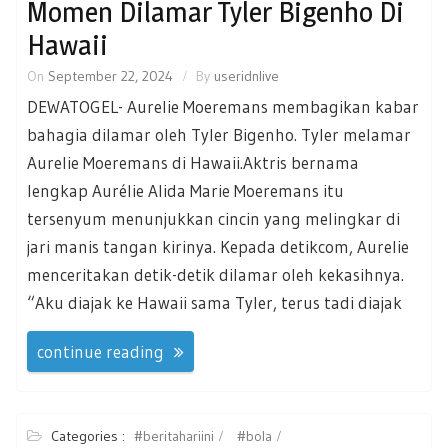
Momen Dilamar Tyler Bigenho Di
Hawaii
On
September 22, 2024
By
useridnlive
DEWATOGEL- Aurelie Moeremans membagikan kabar
bahagia dilamar oleh Tyler Bigenho. Tyler melamar
Aurelie Moeremans di Hawaii.Aktris bernama
lengkap Aurélie Alida Marie Moeremans itu
tersenyum menunjukkan cincin yang melingkar di
jari manis tangan kirinya. Kepada detikcom, Aurelie
menceritakan detik-detik dilamar oleh kekasihnya.
“Aku diajak ke Hawaii sama Tyler, terus tadi diajak
continue reading
Categories :
#beritahariini
#bola