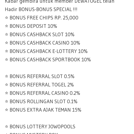
Kabar gembira untuk member DEWATOGEL telah
Hadir BONUS-BONUS SPECIAL !!!
⭐️ BONUS FREE CHIPS RP. 25,000
⭐️ BONUS DEPOSIT 10%
⭐️ BONUS CASHBACK SLOT 10%
⭐️ BONUS CASHBACK CASINO 10%
⭐️ BONUS CASHBACK E-LOTTERY 10%
⭐️ BONUS CASHBACK SPORTBOOK 10%
⭐️ BONUS REFERRAL SLOT 0.5%
⭐️ BONUS REFERRAL TOGEL 2%
⭐️ BONUS REFERRAL CASINO 0.2%
⭐️ BONUS ROLLINGAN SLOT 0.1%
⭐️ BONUS EXTRA AJAK TEMAN 15%
⭐️ BONUS LOTTERY JOWOPOOLS