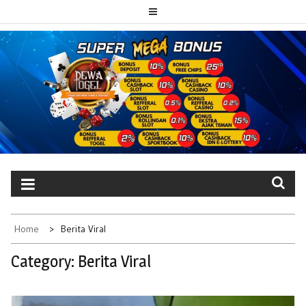
Skip
to
content
PAITO TOTO
Portal berita dewatogel update setiap hari
DEWATOGEL
Home
Berita Viral
Category:
Berita Viral