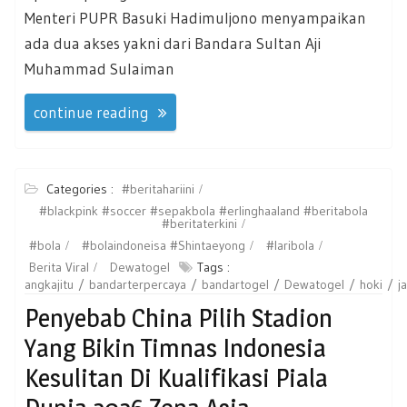
Menteri PUPR Basuki Hadimuljono menyampaikan
ada dua akses yakni dari Bandara Sultan Aji
Muhammad Sulaiman
continue reading
Categories :
#beritahariini
#blackpink #soccer #sepakbola #erlinghaaland #beritabola
#beritaterkini
#bola
#bolaindoneisa #Shintaeyong
#laribola
Berita Viral
Dewatogel
Tags :
angkajitu
bandarterpercaya
bandartogel
Dewatogel
hoki
j
Penyebab China Pilih Stadion
Yang Bikin Timnas Indonesia
Kesulitan Di Kualifikasi Piala