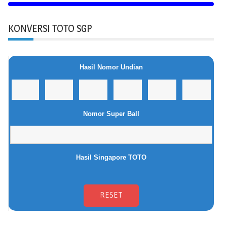
KONVERSI TOTO SGP
Hasil Nomor Undian
Nomor Super Ball
Hasil Singapore TOTO