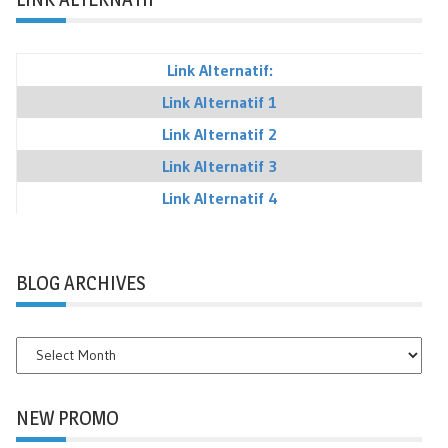
Link Alternatif:
Link Alternatif 1
Link Alternatif 2
Link Alternatif 3
Link Alternatif 4
BLOG ARCHIVES
BLOG
ARCHIVES
NEW PROMO