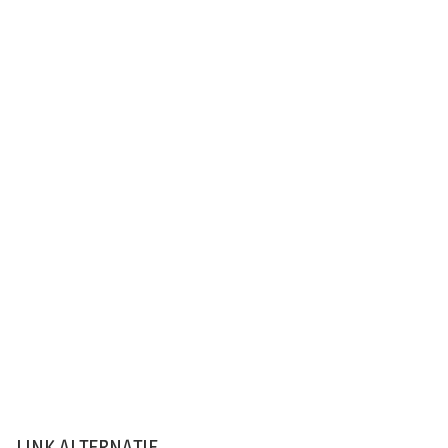
LINK ALTERNATIF