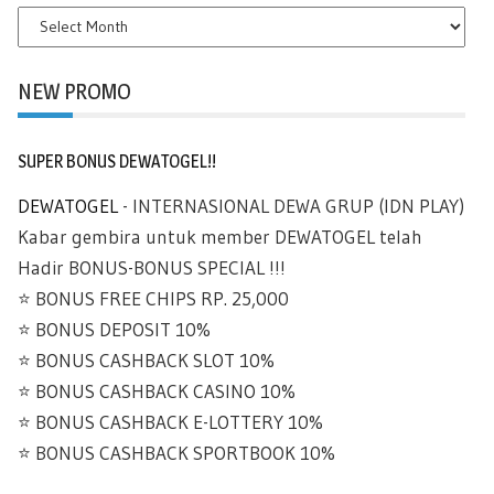
BLOG
ARCHIVES
NEW PROMO
SUPER BONUS DEWATOGEL!!
DEWATOGEL
- INTERNASIONAL DEWA GRUP (IDN PLAY)
Kabar gembira untuk member DEWATOGEL telah
Hadir BONUS-BONUS SPECIAL !!!
⭐️ BONUS FREE CHIPS RP. 25,000
⭐️ BONUS DEPOSIT 10%
⭐️ BONUS CASHBACK SLOT 10%
⭐️ BONUS CASHBACK CASINO 10%
⭐️ BONUS CASHBACK E-LOTTERY 10%
⭐️ BONUS CASHBACK SPORTBOOK 10%