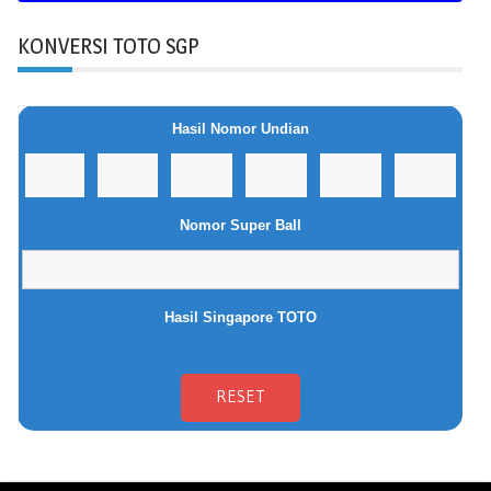
KONVERSI TOTO SGP
Hasil Nomor Undian
Nomor Super Ball
Hasil Singapore TOTO