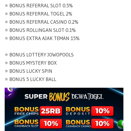
⭐️ BONUS REFERRAL SLOT 0.5%
⭐️ BONUS REFERRAL TOGEL 2%
⭐️ BONUS REFERRAL CASINO 0.2%
⭐️ BONUS ROLLINGAN SLOT 0.1%
⭐️ BONUS EXTRA AJAK TEMAN 15%
⭐️ BONUS LOTTERY JOWOPOOLS
⭐️ BONUS MYSTERY BOX
⭐️ BONUS LUCKY SPIN
⭐️ BONUS 5 LUCKY BALL