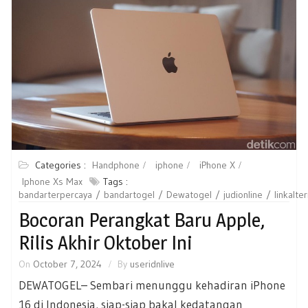
Categories :
Handphone
iphone
iPhone X
Iphone Xs Max
Tags :
bandarterpercaya
bandartogel
Dewatogel
judionline
linkalte
Bocoran Perangkat Baru Apple,
Rilis Akhir Oktober Ini
On
October 7, 2024
By
useridnlive
DEWATOGEL– Sembari menunggu kehadiran iPhone
16 di Indonesia, siap-siap bakal kedatangan