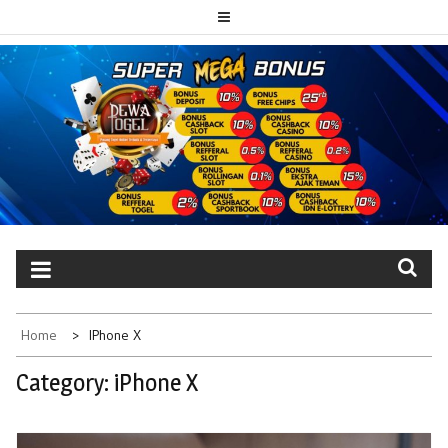
Skip
to
content
PAITO TOTO
Portal berita dewatogel update setiap hari
DEWATOGEL
Home
IPhone X
Category:
iPhone X