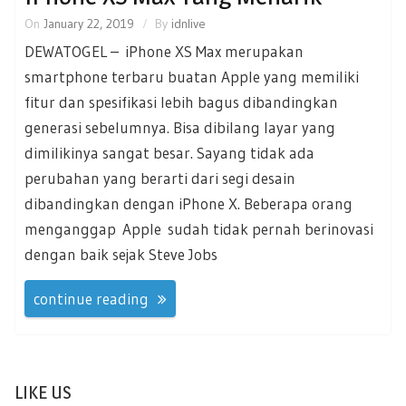
On
January 22, 2019
By
idnlive
DEWATOGEL – iPhone XS Max merupakan
smartphone terbaru buatan Apple yang memiliki
fitur dan spesifikasi lebih bagus dibandingkan
generasi sebelumnya. Bisa dibilang layar yang
dimilikinya sangat besar. Sayang tidak ada
perubahan yang berarti dari segi desain
dibandingkan dengan iPhone X. Beberapa orang
menganggap Apple sudah tidak pernah berinovasi
dengan baik sejak Steve Jobs
continue reading
LIKE US