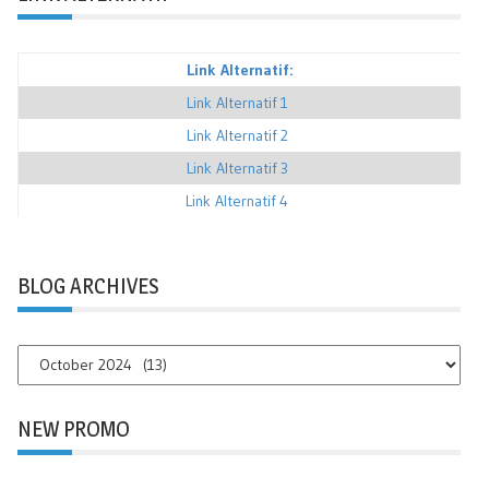
Link Alternatif:
Link Alternatif 1
Link Alternatif 2
Link Alternatif 3
Link Alternatif 4
BLOG ARCHIVES
BLOG
ARCHIVES
NEW PROMO