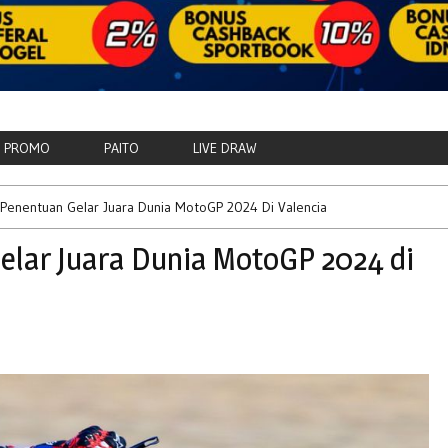
PROMO
PAITO
LIVE DRAW
 Penentuan Gelar Juara Dunia MotoGP 2024 Di Valencia
elar Juara Dunia MotoGP 2024 di