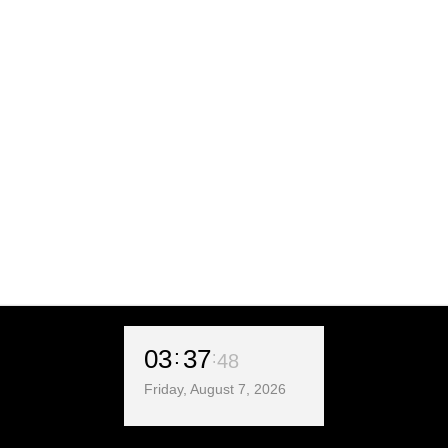
03
37
50
Friday, August 7, 2026