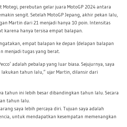
it Motegi, perebutan gelar juara MotoGP 2024 antara
emakin sengit. Setelah MotoGP Jepang, akhir pekan lalu,
gan Martin dari 21 menjadi hanya 10 poin. Intensitas
at karena hanya tersisa empat balapan.
engatakan, empat balapan ke depan (delapan balapan
n menjadi tugas yang berat.
Pecco’ adalah pebalap yang luar biasa. Sejujurnya, saya
akukan tahun lalu,” ujar Martin, dilansir dari
tahun ini lebih besar dibandingkan tahun lalu. Secara
an tahun lalu.
arang saya lebih percaya diri. Tujuan saya adalah
encia
, untuk mendapatkan kesempatan memenangkan