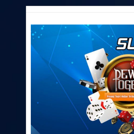
Skip
to
content
PAITO TOTO DE
Portal berita dewatogel update setiap hari