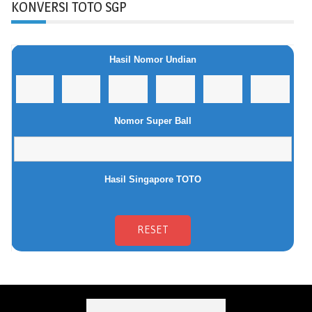
KONVERSI TOTO SGP
Hasil Nomor Undian
Nomor Super Ball
Hasil Singapore TOTO