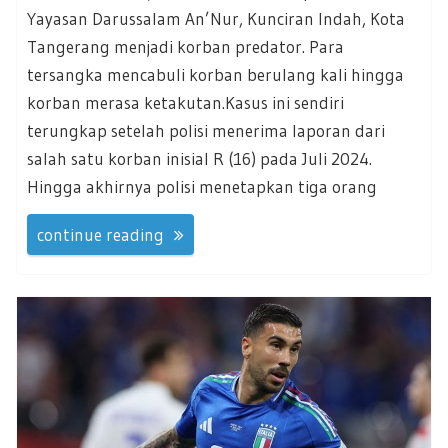
Yayasan Darussalam An’Nur, Kunciran Indah, Kota
Tangerang menjadi korban predator. Para
tersangka mencabuli korban berulang kali hingga
korban merasa ketakutan.Kasus ini sendiri
terungkap setelah polisi menerima laporan dari
salah satu korban inisial R (16) pada Juli 2024.
Hingga akhirnya polisi menetapkan tiga orang
continue reading