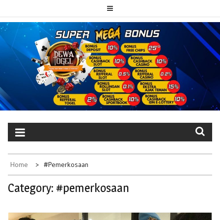
Skip
to
content
PAITO TOTO
Portal berita dewatogel update setiap hari
DEWATOGEL
Home
#pemerkosaan
Category:
#pemerkosaan