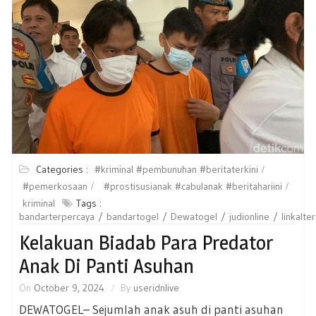
Categories :
#kriminal #pembunuhan #beritaterkini
#pemerkosaan
#prostisusianak #cabulanak #beritahariini
kriminal
Tags :
bandarterpercaya
bandartogel
Dewatogel
judionline
linkalte
Kelakuan Biadab Para Predator
Anak Di Panti Asuhan
On
October 9, 2024
By
useridnlive
DEWATOGEL– Sejumlah anak asuh di panti asuhan