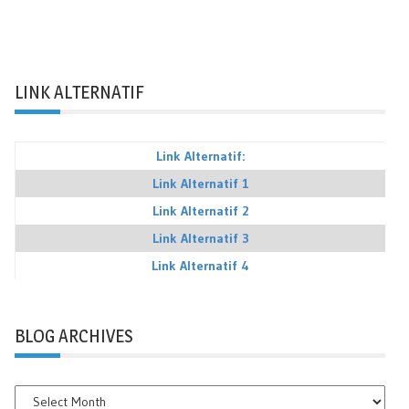
LINK ALTERNATIF
Link Alternatif:
Link Alternatif 1
Link Alternatif 2
Link Alternatif 3
Link Alternatif 4
BLOG ARCHIVES
BLOG
ARCHIVES