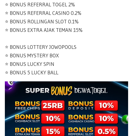
⭐️ BONUS REFERRAL TOGEL 2%
⭐️ BONUS REFERRAL CASINO 0.2%
⭐️ BONUS ROLLINGAN SLOT 0.1%
⭐️ BONUS EXTRA AJAK TEMAN 15%
⭐️ BONUS LOTTERY JOWOPOOLS
⭐️ BONUS MYSTERY BOX
⭐️ BONUS LUCKY SPIN
⭐️ BONUS 5 LUCKY BALL