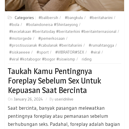
Categories :
#balibersih
#bangkulu
#beritahariini
#bola
#bolaindoneisa #Shintaeyong
#kecelakaan #beritatoday #beritaterkini #beritainternasional
#motorgede
#pemerkosaan
#prostisusianak #cabulanak #beritahariini
#rumahtangga
#siskaeeee
#sport
#VIBRATOR#SEX
#viral
#viral #kotabogor #bogor #siswismp
riding
Taukah Kamu Pentingnya
Foreplay Sebelum Sex Untuk
Kepuasan Saat Bercinta
On
January 26, 2024
By
useridnlive
Saat bercinta, banyak pasangan melewatkan
pentingnya foreplay atau pemanasan sebelum
berhubungan seks. Padahal, foreplay adalah bagian