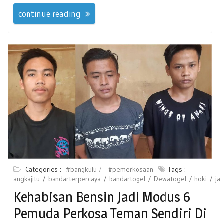
continue reading
Categories :
#bangkulu
#pemerkosaan
Tags :
angkajitu
bandarterpercaya
bandartogel
Dewatogel
hoki
j
Kehabisan Bensin Jadi Modus 6
Pemuda Perkosa Teman Sendiri Di