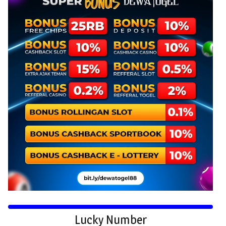
Lucky Number