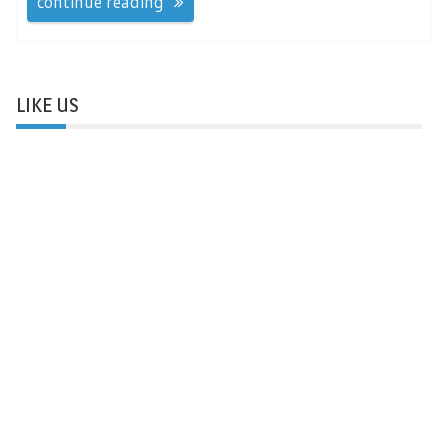
continue reading
LIKE US