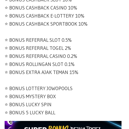
⭐️ BONUS CASHBACK CASINO 10%
⭐️ BONUS CASHBACK E-LOTTERY 10%
⭐️ BONUS CASHBACK SPORTBOOK 10%
⭐️ BONUS REFERRAL SLOT 0.5%
⭐️ BONUS REFERRAL TOGEL 2%
⭐️ BONUS REFERRAL CASINO 0.2%
⭐️ BONUS ROLLINGAN SLOT 0.1%
⭐️ BONUS EXTRA AJAK TEMAN 15%
⭐️ BONUS LOTTERY JOWOPOOLS
⭐️ BONUS MYSTERY BOX
⭐️ BONUS LUCKY SPIN
⭐️ BONUS 5 LUCKY BALL